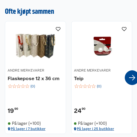
dekorasjoner, lys og
Ofte kjøpt sammen
juletrær. Gjør
julehandelen enkel
og stressfri hos oss!
ANDRE MERKEVARER
ANDRE MERKEVARER
Flaskepose 12 x 36 cm
Teip
☆
☆
☆
☆
☆
☆
☆
☆
☆
☆
(
0
)
(
0
)
19
90
24
90
På lager (+100)
På lager (+100)
Kundeservice
På lager i 7 butikker
På lager i 25 butikker