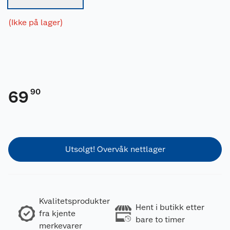
(Ikke på lager)
90
69
Utsolgt! Overvåk nettlager
Kvalitetsprodukter
Hent i butikk etter
fra kjente
bare to timer
merkevarer