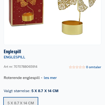
Englespill
ENGLESPILL
Art nr: 7070788065914
☆
☆
☆
☆
☆
0
omtaler
Roterende englespill
-
les mer
Valgt størrelse
:
5 X 8.7 X 14 CM
5 X 8.7 X 14 CM