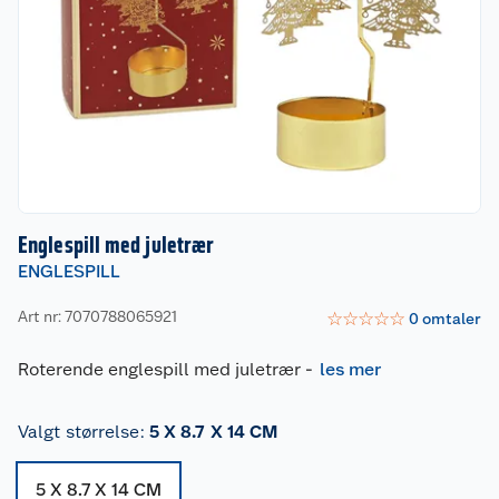
Englespill med juletrær
ENGLESPILL
Art nr: 7070788065921
☆
☆
☆
☆
☆
0
omtaler
Roterende englespill med juletrær
-
les mer
Valgt størrelse
:
5 X 8.7 X 14 CM
5 X 8.7 X 14 CM