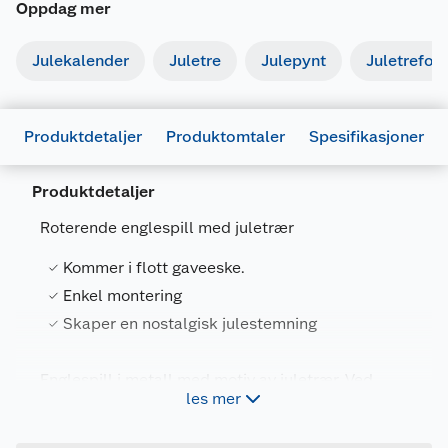
Oppdag mer
Julekalender
Juletre
Julepynt
Juletrefot
Produktdetaljer
Produktomtaler
Spesifikasjoner
Produktdetaljer
Generelt
Roterende englespill med juletrær
Artikkelnummer
7070788065921
Kommer i flott gaveeske.
Leverandørens artikkelnummer
8065921
Enkel montering
Størrelse
5 X 8.7 X 14 CM
Skaper en nostalgisk julestemning
Farge
GULL
Englespill i metall med motiv av juletrær. Ved
Forpakningsmål
les mer
hjelp av telyset varmes metallvingene opp og
Bruttovekt
0.074 kg
trærne begynner å snurre. Skaper en nostalgisk
julestemning.
Høyde
13 cm