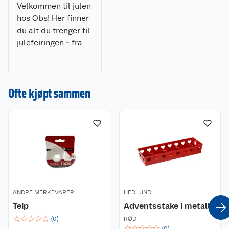
Velkommen til julen
hos Obs! Her finner
du alt du trenger til
julefeiringen - fra
julepynt og
julegaver til
dekorasjoner, lys og
Kundeservice
Ofte kjøpt sammen
juletrær. Gjør
julehandelen enkel
Om oss
Kontakt oss
og stressfri hos oss!
Nyheter
Angre- og returrett
Våre butikker
Reklamasjon og garanti
Våre merkevarer
Ofte stilte spørsmål
ANDRE MERKEVARER
HEDLUND
Coop kjeder
Betalingsalternativer
Teip
Adventsstake i metall
☆
☆
☆
☆
☆
(
0
)
RØD
☆
☆
☆
☆
☆
Ledige stillinger
Leveringsalternativer
(
0
)