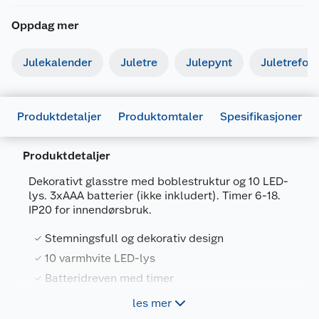
Oppdag mer
Julekalender
Juletre
Julepynt
Juletrefot
Produktdetaljer
Produktomtaler
Spesifikasjoner
Produktdetaljer
Generelt
Dekorativt glasstre med boblestruktur og 10 LED-
Artikkelnummer
7071189352290
lys. 3xAAA batterier (ikke inkludert). Timer 6-18.
IP20 for innendørsbruk.
Leverandørens artikkelnummer
CO34825003
Stemningsfull og dekorativ design
Størrelse
8.5 X 8.5 X 17.5 CM
10 varmhvite LED-lys
Farge
HVIT
Batteridreven med timer
Forpakningsmål
For innendørsbruk
les mer
Bruttovekt
0.12 kg