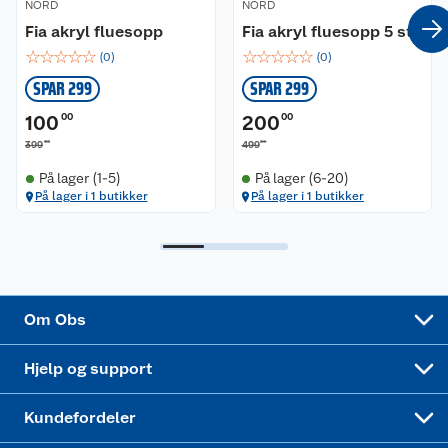
NORD
NORD
Coop kjeder
Betalingsalternativer
Fia akryl fluesopp
Fia akryl fluesopp 5 stk
☆
☆
☆
☆
☆
☆
☆
☆
☆
☆
(
0
)
(
0
)
Ledige stillinger
Leveringsalternativer
Åpent kjøp
SPAR 299
SPAR 299
Bærekraft
Pakkesporing
Coop medlem
100
00
200
00
00
00
399
499
Sikkerhetsdatablad
Sikkerhetsdatablad
Retur av el-avfall
Trampoline
På lager (1-5)
På lager (6-20)
På lager i 1 butikker
På lager i 1 butikker
Samvirkelag
Kjøpsvilkår
Klikk og hent
Festdrakter til hele familien
Hagemøbler og utemøbler
Virksomheten
Personvern
Matvaregaranti
Alt til grillsesongen
Sykler og sykkelutstyr
Sponsorvirksomhet
Cookies
Coop Mastercard
Velg riktig barnesykkel
LEGO
Om Obs
Leveringstid
Coop bedriftskort
Oppskrifter
Høytrykkspyler
Hjelp og support
Min kake
Ukas 4 middagstilbud
Klær
Kundefordeler