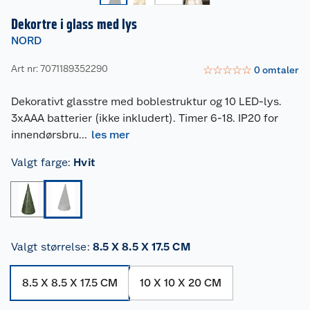
Dekortre i glass med lys
NORD
Art nr: 7071189352290
☆
☆
☆
☆
☆
0
omtaler
Dekorativt glasstre med boblestruktur og 10 LED-lys.
3xAAA batterier (ikke inkludert). Timer 6-18. IP20 for
innendørsbru
...
les mer
Valgt farge
:
Hvit
Valgt størrelse
:
8.5 X 8.5 X 17.5 CM
8.5 X 8.5 X 17.5 CM
10 X 10 X 20 CM