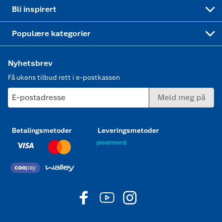
Mer inspirasjon
Symaskin
Bli inspirert
Joggesko dame
Populære kategorier
Nyhetsbrev
Få ukens tilbud rett i e-postkassen
E-postadresse
Meld meg på
Betalingsmetoder
Leveringsmetoder