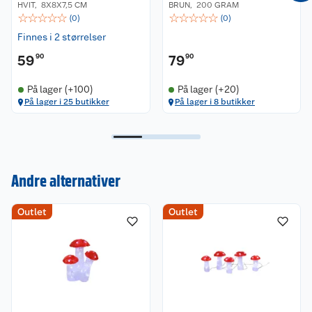
HVIT
,
8X8X7,5 CM
BRUN
,
200 GRAM
☆
☆
☆
☆
☆
☆
☆
☆
☆
☆
(
0
)
(
0
)
Finnes i 2 størrelser
59
90
79
90
På lager (+100)
På lager (+20)
På lager i 25 butikker
På lager i 8 butikker
Kundeservice
Andre alternativer
Om oss
Kontakt oss
Outlet
Outlet
Nyheter
Angre- og returrett
Våre butikker
Reklamasjon og garanti
Våre merkevarer
Ofte stilte spørsmål