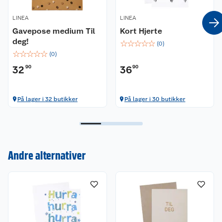
LINEA
LINEA
Gavepose medium Til
Kort Hjerte
deg!
☆
☆
☆
☆
☆
(
0
)
☆
☆
☆
☆
☆
(
0
)
32
90
36
90
På lager i 32 butikker
På lager i 30 butikker
Kundeservice
Om oss
Kontakt oss
Andre alternativer
Nyheter
Angre- og returrett
Våre butikker
Reklamasjon og garanti
Våre merkevarer
Ofte stilte spørsmål