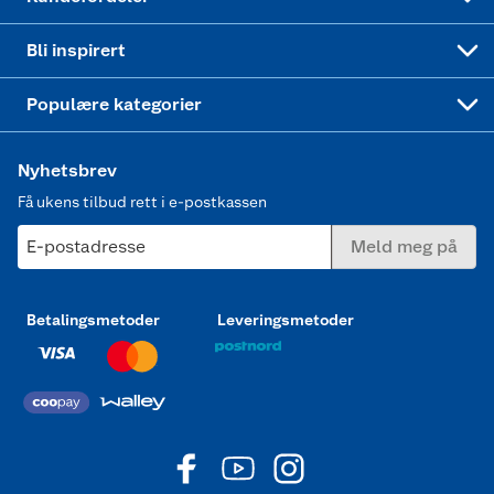
Mer inspirasjon
Symaskin
Bli inspirert
Joggesko dame
Populære kategorier
Nyhetsbrev
Få ukens tilbud rett i e-postkassen
E-postadresse
Meld meg på
Betalingsmetoder
Leveringsmetoder