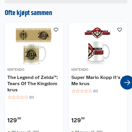
Hvis du kjøper produktet får du invitasjon til å gi
en omtale.
Ofte kjøpt sammen
NINTENDO
NINTENDO
The Legend of Zelda™:
Super Mario Kopp It's a
Tears Of The Kingdom
Me krus
krus
☆
☆
☆
☆
☆
(
0
)
☆
☆
☆
☆
☆
(
0
)
129
00
129
00