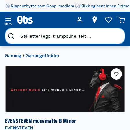
Kjøpeutbytte som Coop-medlem
Klikk og hent innen 2 time
Meny
Gaming
Gamingeffekter
EVENSTEVEN musematte B Minor
EVENSTEVEN