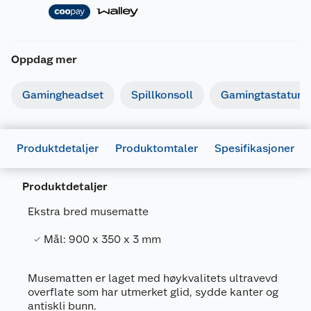
Oppdag mer
Gamingheadset
Spillkonsoll
Gamingtastatur
Produktdetaljer
Produktomtaler
Spesifikasjoner
Produktdetaljer
Generelt
Ekstra bred musematte
Artikkelnummer
6418959033088
Mål: 900 x 350 x 3 mm
Leverandørens artikkelnummer
E10937
Forpakningsmål
Musematten er laget med høykvalitets ultravevd
Bruttovekt
0.6 kg
overflate som har utmerket glid, sydde kanter og
antiskli bunn.