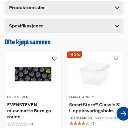
Høyde
38.3 cm
Produktomtaler
Lengde
7.2 cm
Bredde
7.2 cm
Dette produktet har ikke fått noen omtale ennå.
Spesifikasjoner
Hvis du kjøper produktet får du invitasjon til å gi
en omtale.
Ofte kjøpt sammen
-40 %
EVENSTEVEN
SMARTSTORE™
EVENSTEVEN
SmartStore™ Classic 31
musematte Burn go
L oppbevaringsboks
round
TRANSPARENT
,
50X39X26 CM
☆
☆
☆
☆
☆
☆
☆
☆
☆
☆
(
15
)
(
0
)