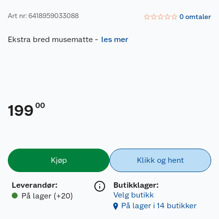
Art nr: 6418959033088
☆
☆
☆
☆
☆
0
omtaler
Ekstra bred musematte
-
les mer
00
199
Kjøp
Klikk og hent
Leverandør
:
Butikklager:
Velg butikk
På lager (+20)
På lager i 14 butikker