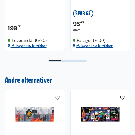
SPAR 63
95
40
199
00
00
159
Leverandør (6-20)
På lager (+100)
På lager i 15 butikker
På lager i 30 butikker
Kundeservice
Andre alternativer
Om oss
Kontakt oss
Nyheter
Angre- og returrett
Våre butikker
Reklamasjon og garanti
Våre merkevarer
Ofte stilte spørsmål