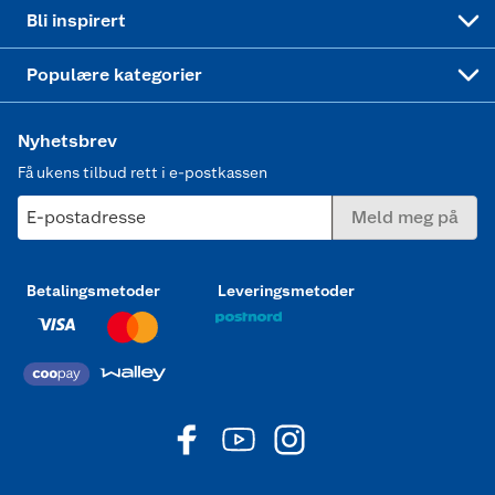
Mer inspirasjon
Symaskin
Bli inspirert
Joggesko dame
Populære kategorier
Nyhetsbrev
Få ukens tilbud rett i e-postkassen
E-postadresse
Meld meg på
Betalingsmetoder
Leveringsmetoder