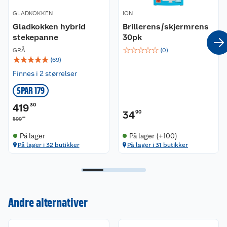
Xbox, Switch eller noe annet, Carus
GLADKOKKEN
ION
Multiplatform Gaming Headset koples enkelt til
Gladkokken hybrid
Brillerens/skjermrens
hvilken som helst 3.5mm produkt via 1.2m fast
stekepanne
kabel eller med den 1 meter lange
30pk
forlengelseskabelen som er inkludert.
☆
☆
☆
☆
☆
GRÅ
(
0
)
☆
☆
☆
☆
☆
(
69
)
Finnes i 2 størrelser
SPAR 179
419
30
34
90
00
599
På lager
På lager (+100)
På lager i 32 butikker
På lager i 31 butikker
Kundeservice
Andre alternativer
Om oss
Kontakt oss