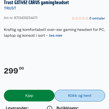
Trust GXT492 CARUS gamingheadset
TRUST
Art nr: 8713439254471
☆
☆
☆
☆
☆
0
omtaler
Kraftig og komfortabelt over-ear gaming headset for PC,
laptop og konsoll i sort
-
les mer
00
299
Kjøp
Klikk og hent
Leverandør
:
Butikklager: