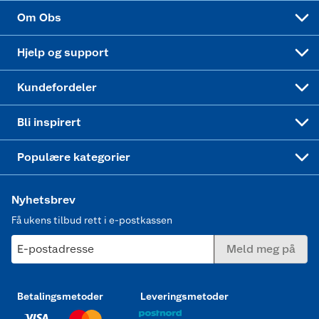
Sponsorvirksomhet
Cookies
Coop Mastercard
Velg riktig barnesykkel
LEGO
Om Obs
Leveringstid
Coop bedriftskort
Oppskrifter
Høytrykkspyler
Hjelp og support
Min kake
Ukas 4 middagstilbud
Klær
Kundefordeler
Mer inspirasjon
Symaskin
Bli inspirert
Joggesko dame
Populære kategorier
Nyhetsbrev
Få ukens tilbud rett i e-postkassen
E-postadresse
Meld meg på
Betalingsmetoder
Leveringsmetoder