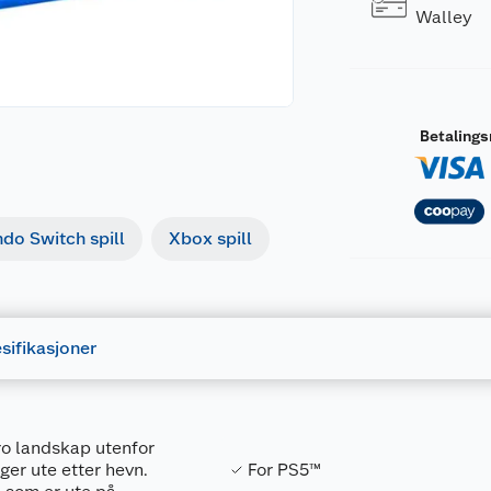
Walley
Betaling
ndo Switch spill
Xbox spill
sifikasjoner
tro landskap utenfor
er ute etter hevn.
For PS5™