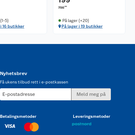
00
798
(1-5)
På lager (+20)
i 16 butikker
På lager i 19 butikker
Nyhetsbrev
Få ukens tilbud rett i e-postkassen
E-postadresse
Meld meg på
Betalingsmetoder
Leveringsmetoder