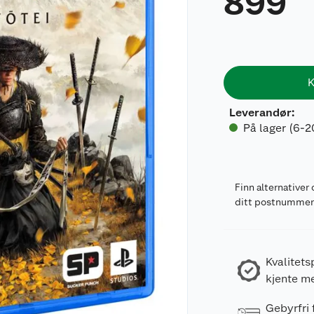
899
K
Leverandør
:
På lager (6-2
Finn alternativer 
ditt postnumme
Kvalitets
kjente m
Gebyrfri