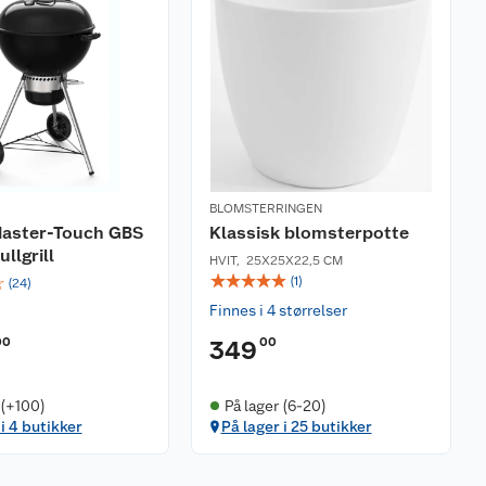
BLOMSTERRINGEN
aster-Touch GBS
Klassisk blomsterpotte
llgrill
HVIT
,
25X25X22,5 CM
☆
☆
☆
☆
☆
☆
(
1
)
(
24
)
Finnes i 4 størrelser
00
00
349
 (+100)
På lager (6-20)
 i 4 butikker
På lager i 25 butikker