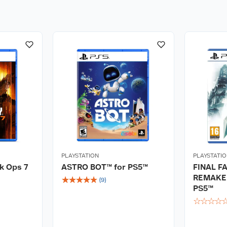
se og forsoning.
PLAYSTATION
PLAYSTATI
ck Ops 7
ASTRO BOT™ for PS5™
FINAL F
REMAKE 
☆
☆
☆
☆
☆
(
9
)
PS5™
☆
☆
☆
☆