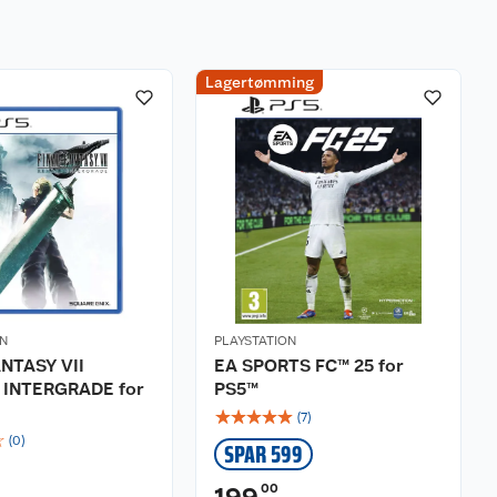
Lagertømming
ON
PLAYSTATION
ANTASY VII
EA SPORTS FC™ 25 for
INTERGRADE for
PS5™
☆
☆
☆
☆
☆
(
7
)
☆
(
0
)
SPAR 599
00
199