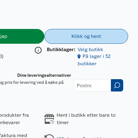
jøp
Klikk og hent
Butikklager:
Velg butikk
0)
På lager i 32
butikker
Dine leveringsalternativer
og pris for levering ved å søke på
r
produkter fra
Hent i butikk etter bare to
erkevarer
timer
 faktura med