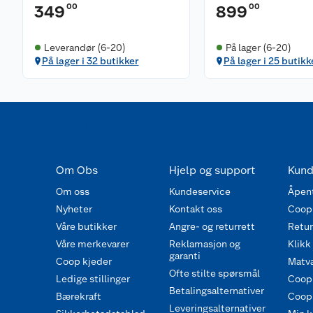
00
00
349
899
Leverandør (6-20)
På lager (6-20)
På lager i 32 butikker
På lager i 25 butikk
Om Obs
Hjelp og support
Kund
Om oss
Kundeservice
Åpent
Nyheter
Kontakt oss
Coop
Våre butikker
Angre- og returrett
Retur 
Våre merkevarer
Reklamasjon og
Klikk
garanti
Coop kjeder
Matva
Ofte stilte spørsmål
Ledige stillinger
Coop
Betalingsalternativer
Bærekraft
Coop 
Leveringsalternativer