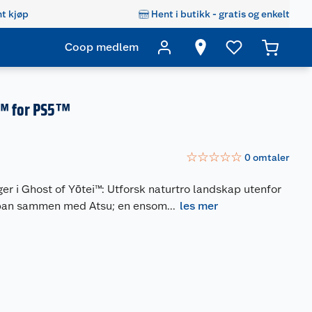
t kjøp
Hent i butikk - gratis og enkelt
Coop medlem
i™ for PS5™
☆
☆
☆
☆
☆
0
omtaler
iger i Ghost of Yōtei™: Utforsk naturtro landskap utenfor
pan sammen med Atsu; en ensom
...
les mer