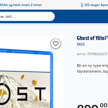
Klikk og hent innen 2 timer
120 dager åpen
Ghost of Yōte
NGS
Art nr: 711719020271
Bli en ny type kr
føydalismens Ja
00