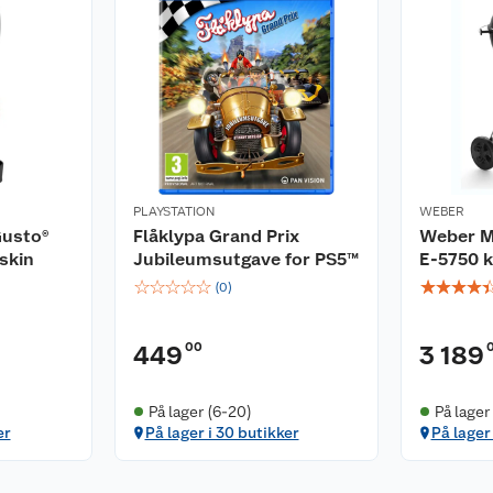
kartet og finn statuer
rodige natur.
standerne.
re nye våpen.
PLAYSTATION
WEBER
 inkludert to
Gusto®
Flåklypa Grand Prix
Weber M
skin
Jubileumsutgave for PS5™
E-5750 ku
æpning av fiender i
☆
☆
☆
☆
☆
☆
☆
☆
☆
(
0
)
00
449
3 189
nsen, besøk templer for
På lager (6-20)
På lager
er
På lager i 30 butikker
På lager
en ny, håpefull