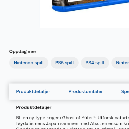
Oppdag mer
Nintendo spill
PS5 spill
PS4 spill
Ninte
Produktdetaljer
Produktomtaler
Spe
Produktdetaljer
Bli en ny type kriger i Ghost of Yōtei™: Utforsk natur
føydalismens Japan sammen med Atsu; en ensom krig