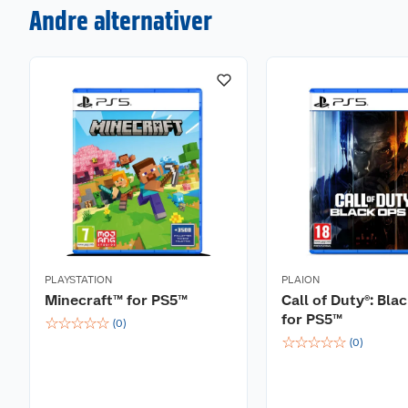
Se forbi sverdene og kjemp for å finne helbredel
Andre alternativer
PLAYSTATION
PLAION
Minecraft™ for PS5™
Call of Duty®: Bla
for PS5™
☆
☆
☆
☆
☆
(
0
)
☆
☆
☆
☆
☆
(
0
)