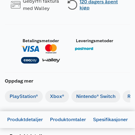
Gebyrfri faktura
120 dagers åpent
kjøp
med Walley
Betalingsmetoder
Leveringsmetoder
Oppdag mer
PlayStation®
Xbox®
Nintendo® Switch
Ret
Produktdetaljer
Produktomtaler
Spesifikasjoner