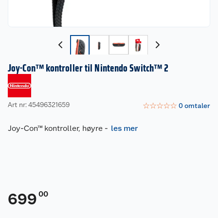
Joy-Con™ kontroller til Nintendo Switch™ 2
Art nr: 45496321659
☆
☆
☆
☆
☆
0
omtaler
Joy-Con™ kontroller, høyre
-
les mer
00
699