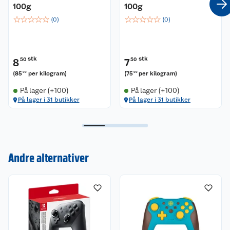
Lang batteritid – gir opptil ca. 10 timer
100g
100g
spilltid per lading.
☆
☆
☆
☆
☆
☆
☆
☆
☆
☆
(
0
)
(
0
)
Farge: Klassisk svart – stilig og tidløs for alle
spillere.
stk
stk
8
50
7
50
(
85
per kilogram
)
(
75
per kilogram
)
00
00
På lager (+100)
På lager (+100)
På lager i 31 butikker
På lager i 31 butikker
Andre alternativer
Kundeservice
Om oss
Kontakt oss
Nyheter
Angre- og returrett