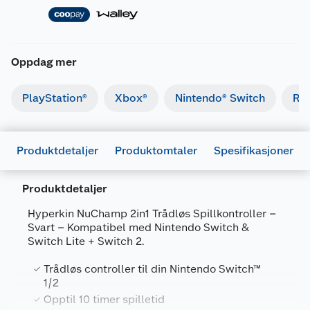
Oppdag mer
PlayStation®
Xbox®
Nintendo® Switch
Ret
Produktdetaljer
Produktomtaler
Spesifikasjoner
Produktdetaljer
Hyperkin NuChamp 2in1 Trådløs Spillkontroller –
Svart – Kompatibel med Nintendo Switch &
Switch Lite + Switch 2.
Generelt
Trådløs controller til din Nintendo Switch™
Artikkelnummer
810007711805
1/2
Leverandørens artikkelnummer
E11216
Opptil 10 timer spilletid