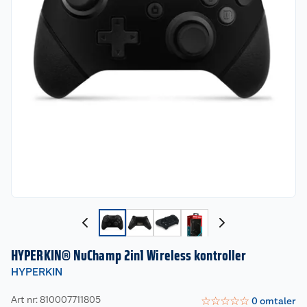
HYPERKIN® NuChamp 2in1 Wireless kontroller
HYPERKIN
Art nr: 810007711805
☆
☆
☆
☆
☆
0
omtaler