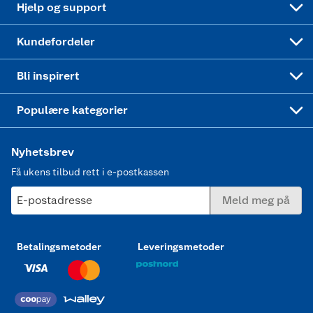
Hjelp og support
Min kake
Ukas 4 middagstilbud
Klær
Kundefordeler
Mer inspirasjon
Symaskin
Bli inspirert
Joggesko dame
Populære kategorier
Nyhetsbrev
Få ukens tilbud rett i e-postkassen
E-postadresse
Meld meg på
Betalingsmetoder
Leveringsmetoder