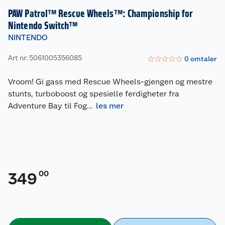
PAW Patrol™ Rescue Wheels™: Championship for
Nintendo Switch™
NINTENDO
Art nr: 5061005356085
☆
☆
☆
☆
☆
0
omtaler
Vroom! Gi gass med Rescue Wheels-gjengen og mestre
stunts, turboboost og spesielle ferdigheter fra
Adventure Bay til Fog
...
les mer
00
349