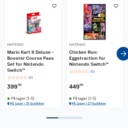
Nyheter
Angre- og returrett
Våre butikker
Reklamasjon og garanti
Våre merkevarer
Ofte stilte spørsmål
NINTENDO
NINTENDO
Mario Kart 8 Deluxe -
Chicken Run:
Coop kjeder
Betalingsalternativer
Booster Course Pass
Eggstraction for
Set for Nintendo
Nintendo Switch™
Ledige stillinger
Leveringsalternativer
Åpent kjøp
Switch™
☆
☆
☆
☆
☆
(
0
)
☆
☆
☆
☆
☆
(
0
)
Bærekraft
Pakkesporing
Coop medlem
399
00
449
00
Sikkerhetsdatablad
Sikkerhetsdatablad
Retur av el-avfall
Trampoline
På lager (1-5)
På lager (1-5)
På lager i 31 butikker
På lager i 27 butikker
Samvirkelag
Kjøpsvilkår
Klikk og hent
Festdrakter til hele familien
Hagemøbler og utemøbler
Virksomheten
Personvern
Matvaregaranti
Alt til grillsesongen
Sykler og sykkelutstyr