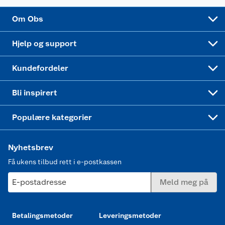
Sponsorvirksomhet
Cookies
Coop Mastercard
Velg riktig barnesykkel
LEGO
Om Obs
Leveringstid
Coop bedriftskort
Oppskrifter
Høytrykkspyler
Hjelp og support
Min kake
Ukas 4 middagstilbud
Klær
Kundefordeler
Mer inspirasjon
Symaskin
Bli inspirert
Joggesko dame
Populære kategorier
Nyhetsbrev
Få ukens tilbud rett i e-postkassen
E-postadresse
Meld meg på
Betalingsmetoder
Leveringsmetoder