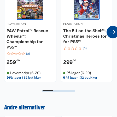
Spill alene eller utfordre venner i flerspiller – alle
spillere kan bli mester!
Bli med valpene og dra på!
PLAYSTATION
PLAYSTATION
PAW Patrol™ Rescue
The Elf on the Shelf®:
Wheels™:
Christmas Heroes for
Championship for
for PS5™
PS5™
☆
☆
☆
☆
☆
(
0
)
☆
☆
☆
☆
☆
(
0
)
259
00
299
00
Leverandør (6-20)
På lager (6-20)
På lager i 32 butikker
På lager i 32 butikker
Kundeservice
Andre alternativer
Om oss
Kontakt oss