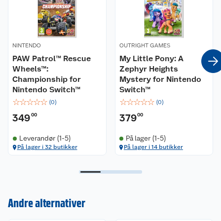
Gjør julen koselig og fin. Er du klar til å bli en
julehelt?
NINTENDO
OUTRIGHT GAMES
PAW Patrol™ Rescue
My Little Pony: A
Wheels™:
Zephyr Heights
Championship for
Mystery for Nintendo
Nintendo Switch™
Switch™
☆
☆
☆
☆
☆
☆
☆
☆
☆
☆
(
0
)
(
0
)
349
00
379
00
Leverandør (1-5)
På lager (1-5)
På lager i 32 butikker
På lager i 14 butikker
Kundeservice
Andre alternativer
Om oss
Kontakt oss