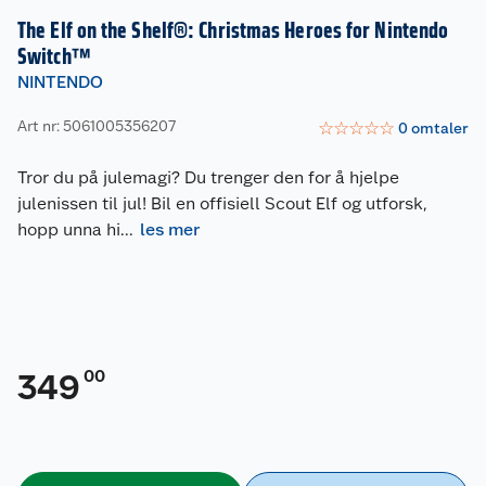
The Elf on the Shelf®: Christmas Heroes for Nintendo
Switch™
NINTENDO
Art nr: 5061005356207
☆
☆
☆
☆
☆
0
omtaler
Tror du på julemagi? Du trenger den for å hjelpe
julenissen til jul! Bil en offisiell Scout Elf og utforsk,
hopp unna hi
...
les mer
00
349