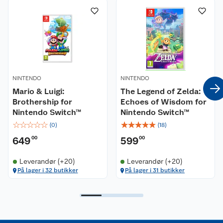
Nyheter
Angre- og returrett
Våre butikker
Reklamasjon og garanti
Våre merkevarer
Ofte stilte spørsmål
NINTENDO
NINTENDO
Coop kjeder
Betalingsalternativer
Mario & Luigi:
The Legend of Zelda:
Brothership for
Echoes of Wisdom for
Ledige stillinger
Leveringsalternativer
Åpent kjøp
Nintendo Switch™
Nintendo Switch™
☆
☆
☆
☆
☆
☆
☆
☆
☆
☆
(
0
)
(
18
)
Bærekraft
Pakkesporing
Coop medlem
649
00
599
00
Sikkerhetsdatablad
Sikkerhetsdatablad
Retur av el-avfall
Trampoline
Leverandør (+20)
Leverandør (+20)
På lager i 32 butikker
På lager i 31 butikker
Samvirkelag
Kjøpsvilkår
Klikk og hent
Festdrakter til hele familien
Hagemøbler og utemøbler
Virksomheten
Personvern
Matvaregaranti
Alt til grillsesongen
Sykler og sykkelutstyr