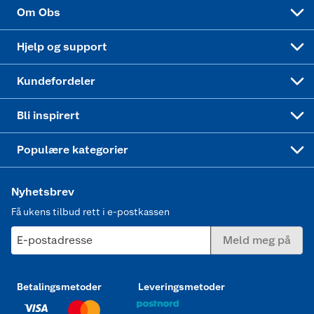
Sponsorvirksomhet
Cookies
Coop Mastercard
Velg riktig barnesykkel
LEGO
Om Obs
Leveringstid
Coop bedriftskort
Oppskrifter
Høytrykkspyler
Hjelp og support
Min kake
Ukas 4 middagstilbud
Klær
Kundefordeler
Mer inspirasjon
Symaskin
Bli inspirert
Joggesko dame
Populære kategorier
Nyhetsbrev
Få ukens tilbud rett i e-postkassen
E-postadresse
Meld meg på
Betalingsmetoder
Leveringsmetoder