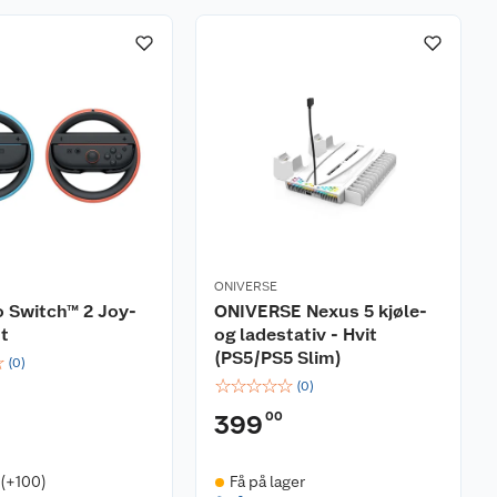
ONIVERSE
 Switch™ 2 Joy-
ONIVERSE Nexus 5 kjøle-
t
og ladestativ - Hvit
(PS5/PS5 Slim)
☆
(
0
)
☆
☆
☆
☆
☆
(
0
)
00
399
 (+100)
Få på lager