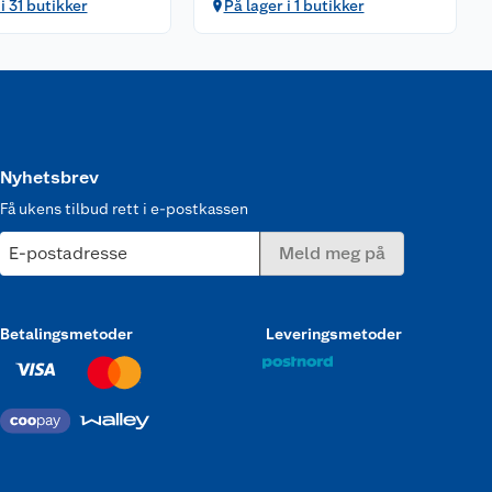
i 31 butikker
På lager i 1 butikker
Nyhetsbrev
Få ukens tilbud rett i e-postkassen
E-postadresse
Meld meg på
Betalingsmetoder
Leveringsmetoder