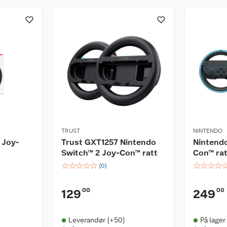
TRUST
NINTENDO
 Joy-
Trust GXT1257 Nintendo
Nintendo
Switch™ 2 Joy-Con™ ratt
Con™ rat
☆
☆
☆
☆
☆
☆
☆
☆
☆
(
0
)
00
00
129
249
Leverandør (+50)
På lager