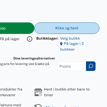
jøp
Klikk og hent
Butikklager:
Velg butikk
Få på lager
På lager i 3
butikker
Dine leveringsalternativer
og pris for levering ved å søke på
r
produkter fra
Hent i butikk etter bare to
erkevarer
timer
 faktura med