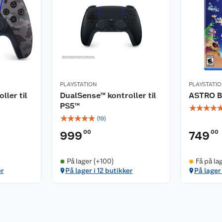
PLAYSTATION
PLAYSTATI
ller til
DualSense™ kontroller til
ASTRO B
PS5™
☆
☆
☆
☆
☆
☆
☆
☆
☆
(
19
)
00
00
999
749
På lager (+100)
Få på la
er
På lager i 12 butikker
På lager 