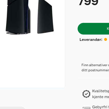
799
K
Leverandør
:
Finn alternativer 
ditt postnumme
Kvalitets
kjente m
Gebyrfri