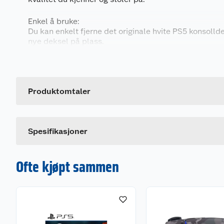
Enkel å bruke:
Du kan enkelt fjerne det originale hvite PS5 konsollde
nye deksel på plass.
Generelt
Fullfør utseende:
Du kan matche ditt nye PS5 konsolldeksel med en t
Artikkelnummer
kontroller i samme farge *NB kontroller selges separ
Leverandørens artikkelnummer
Produktomtaler
Dette produktet har ikke fått noen omtale ennå. Hvis d
Spesifikasjoner
Ofte kjøpt sammen