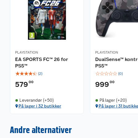
PLAYSTATION
PLAYSTATION
EA SPORTS FC™ 26 for
DualSense™ kontro
PS5™
PS5™
☆
☆
☆
☆
☆
☆
☆
☆
☆
☆
(
2
)
(
0
)
00
00
579
999
Leverandør (+50)
På lager (+20)
På lager i 32 butikker
På lager i 31 butikk
Andre alternativer