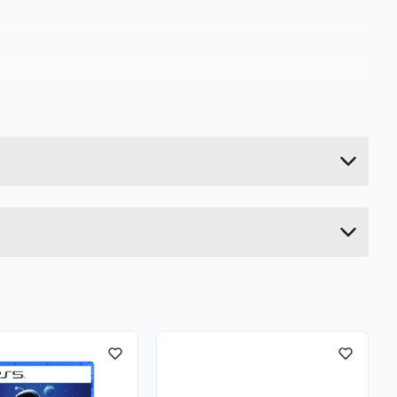
0.985 kg
26 cm
39 cm
10.4 cm