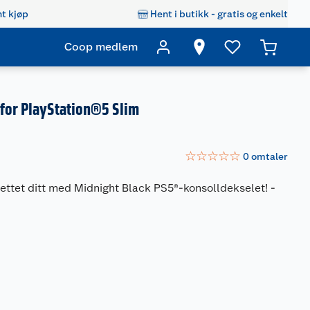
t kjøp
Hent i butikk - gratis og enkelt
Coop medlem
for PlayStation®5 Slim
☆
☆
☆
☆
☆
0
omtaler
ttet ditt med Midnight Black PS5®-konsolldekselet!
-