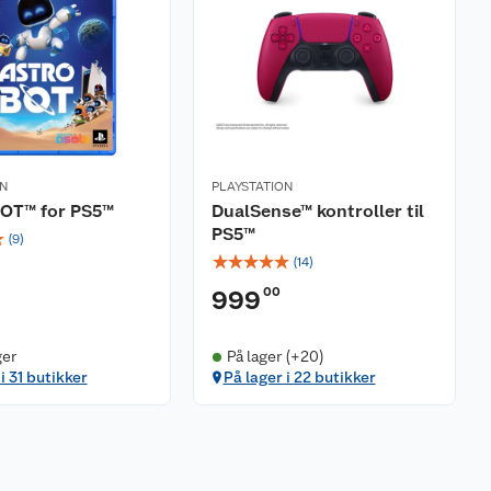
ON
PLAYSTATION
OT™ for PS5™
DualSense™ kontroller til
PS5™
☆
(
9
)
☆
☆
☆
☆
☆
(
14
)
00
999
ger
På lager (+20)
i 31 butikker
På lager i 22 butikker