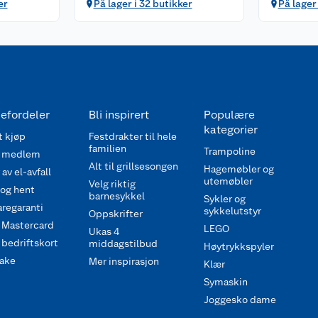
er
På lager i 32 butikker
På lager 
efordeler
Bli inspirert
Populære
kategorier
 kjøp
Festdrakter til hele
familien
Trampoline
 medlem
Alt til grillsesongen
Hagemøbler og
av el-avfall
utemøbler
Velg riktig
 og hent
barnesykkel
Sykler og
regaranti
sykkelutstyr
Oppskrifter
 Mastercard
LEGO
Ukas 4
bedriftskort
middagstilbud
Høytrykkspyler
ake
Mer inspirasjon
Klær
Symaskin
Joggesko dame