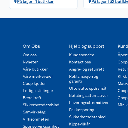
På lager i 1 butikker
På lager i 32 butikk
Om Obs
Hjelp og support
Kund
Om oss
Kundeservice
Åpent
Nyheter
Kontakt oss
Coop
Våre butikker
Angre- og returrett
Retur 
Våre merkevarer
Reklamasjon og
Klikk
garanti
Coop kjeder
Matva
Ofte stilte spørsmål
Ledige stillinger
Coop
Betalingsalternativer
Bærekraft
Coop 
Leveringsalternativer
Sikkerhetsdatablad
Min k
Pakkesporing
Samvirkelag
Sikkerhetsdatablad
Virksomheten
Kjøpsvilkår
Sponsorvirksomhet