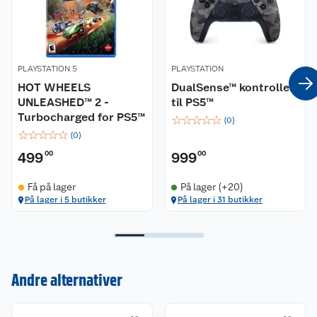
PLAYSTATION 5
PLAYSTATION
HOT WHEELS
DualSense™ kontroller
UNLEASHED™ 2 -
til PS5™
Turbocharged for PS5™
☆
☆
☆
☆
☆
(
0
)
☆
☆
☆
☆
☆
(
0
)
499
00
999
00
Få på lager
På lager (+20)
På lager i 5 butikker
På lager i 31 butikker
Kundeservice
Andre alternativer
Om oss
Kontakt oss