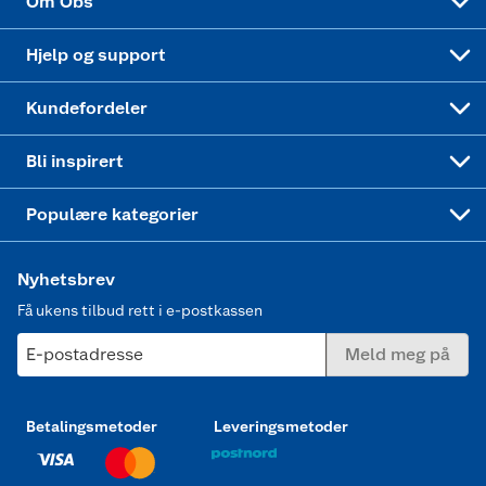
Om Obs
Leveringstid
Coop bedriftskort
Oppskrifter
Høytrykkspyler
Hjelp og support
Min kake
Ukas 4 middagstilbud
Klær
Kundefordeler
Mer inspirasjon
Symaskin
Bli inspirert
Joggesko dame
Populære kategorier
Nyhetsbrev
Få ukens tilbud rett i e-postkassen
E-postadresse
Meld meg på
Betalingsmetoder
Leveringsmetoder