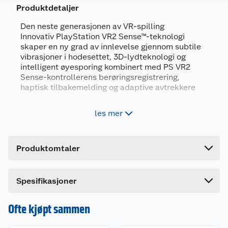
Produktdetaljer
Den neste generasjonen av VR-spilling
Innovativ PlayStation VR2 Sense™-teknologi
skaper en ny grad av innlevelse gjennom subtile
Generelt
vibrasjoner i hodesettet, 3D-lydteknologi og
intelligent øyesporing kombinert med PS VR2
Artikkelnummer
711719454090
Sense-kontrollerens berøringsregistrering,
Leverandørens artikkelnummer
E10297
haptisk tilbakemelding og adaptive avtrekkere
Forpakningsmål
VR-hodesett og VR2 Sense-kontroller (L)/(R)
les mer
med festede stropper
Bruttovekt
2.42 kg
USB-kabel (for sammenkobling og lading av
Høyde
19.6 cm
kontroller)
Produktomtaler
Tre par ørepropper
Lengde
43 cm
Bredde
25.4 cm
Spesifikasjoner
Takket være PlayStation®5-konsollens
Kundeservice
toppmoderne prosessorkraft med nye optiske
egenskaper kan du oppleve hvert eneste
Ofte kjøpt sammen
øyeblikk i utrolig detalj – fra ørsmå detaljer til
Om oss
Kontakt oss
vidstrakte omgivelser og fra realistiske