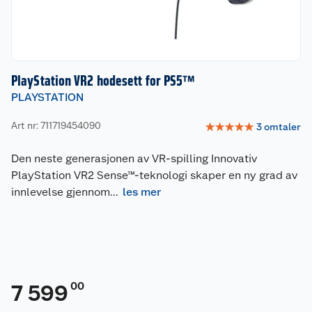
PlayStation VR2 hodesett for PS5™
PLAYSTATION
Art nr: 711719454090
☆
☆
☆
☆
☆
3
omtaler
Den neste generasjonen av VR-spilling Innovativ
PlayStation VR2 Sense™-teknologi skaper en ny grad av
innlevelse gjennom
...
les mer
00
7 599