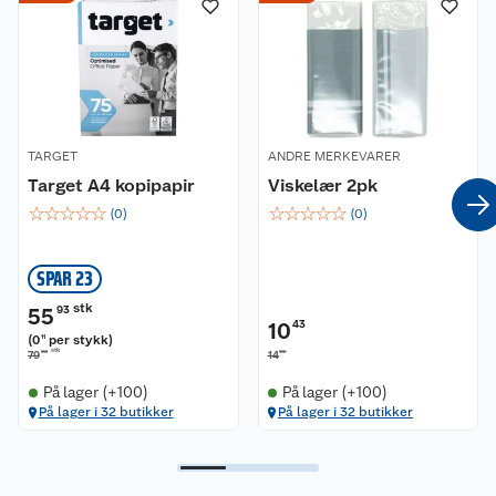
TARGET
ANDRE MERKEVARER
Target A4 kopipapir
Viskelær 2pk
☆
☆
☆
☆
☆
☆
☆
☆
☆
☆
(
0
)
(
0
)
SPAR 23
stk
55
93
10
43
(
0
per stykk
)
11
stk
90
90
79
14
På lager (+100)
På lager (+100)
På lager i 32 butikker
På lager i 32 butikker
Kundeservice