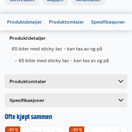
Generelt
Produktdetaljer
Produktomtaler
Spesifikasjoner
Artikkelnummer
5010305207504
Produktdetaljer
Leverandørens
00700501932000
artikkelnummer
65 biter med sticky tac - kan tas av og på
Forpakningsmål
65 biter med sticky tac - kan tas av og på
Bruttovekt
0.048 kg
Høyde
16.4 cm
Produktomtaler
Lengde
8.1 cm
Bredde
0.2 cm
Dette produktet har ikke fått noen omtale ennå.
Spesifikasjoner
Hvis du kjøper produktet får du invitasjon til å gi
en omtale.
Ofte kjøpt sammen
-30 %
-30 %