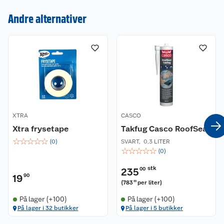
Andre alternativer
Om oss
Kontakt oss
Nyheter
Angre- og returrett
Våre butikker
Reklamasjon og garanti
Våre merkevarer
Ofte stilte spørsmål
XTRA
CASCO
Coop kjeder
Betalingsalternativer
Xtra frysetape
Takfug Casco RoofSeal
☆
☆
☆
☆
☆
Ledige stillinger
(
0
)
SVART
,
0,3 LITER
Leveringsalternativer
Åpent kjøp
☆
☆
☆
☆
☆
(
0
)
Bærekraft
Pakkesporing
Coop medlem
stk
235
00
19
90
(
783
per liter
)
33
Sikkerhetsdatablad
Sikkerhetsdatablad
Retur av el-avfall
Trampoline
På lager (+100)
På lager (+100)
På lager i 32 butikker
På lager i 5 butikker
Samvirkelag
Kjøpsvilkår
Klikk og hent
Festdrakter til hele familien
Hagemøbler og utemøbler