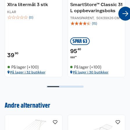
Xtra litermål 3 stk
SmartStore™ Classic 31
L oppbevaringsboks
KLAR
☆
☆
☆
☆
☆
(
0
)
TRANSPARENT
,
50X39X26 CM
☆
☆
☆
☆
☆
(
15
)
SPAR 63
95
40
39
90
00
159
På lager (+100)
På lager (+100)
På lager i 32 butikker
På lager i 30 butikker
Kundeservice
Andre alternativer
Om oss
Kontakt oss
Nyheter
Angre- og returrett