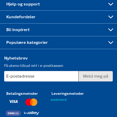
Coop bedriftskort
Oppskrifter
Høytrykkspyler
Hjelp og support
Min kake
Ukas 4 middagstilbud
Klær
Kundefordeler
Mer inspirasjon
Symaskin
Bli inspirert
Joggesko dame
Populære kategorier
Nyhetsbrev
Få ukens tilbud rett i e-postkassen
E-postadresse
Meld meg på
Betalingsmetoder
Leveringsmetoder