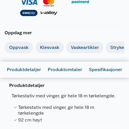
Oppdag mer
Oppvask
Klesvask
Vaskeartikler
Strykebr
Produktdetaljer
Produktomtaler
Spesifikasjoner
Produktdetaljer
Generelt
Tørkestativ med vinger, gir hele 18 m tørkelengde.
Artikkelnummer
7315548320606
Tørkestativ med vinger, gir hele 18 m
Leverandørens artikkelnummer
8320-60940
tørkelengde
Størrelse
92 cm høyt
5.5 X 52 X 130 CM