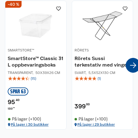
-40 %
SMARTSTORE™
RÖRETS
SmartStore™ Classic 31
Rörets Sussi
L oppbevaringsboks
tørkestativ med vinger
TRANSPARENT
,
50X39X26 CM
SVART
,
5,5X52X130 CM
☆
☆
☆
☆
☆
☆
☆
☆
☆
☆
(
15
)
(
1
)
SPAR 63
95
40
399
00
00
159
På lager (+100)
På lager (+100)
På lager i 30 butikker
På lager i 29 butikker