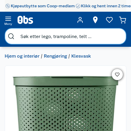
Kjøpeutbytte som Coop-medlem
Klikk og hent innen 2 time
Meny
Hjem og interiør
Rengjøring
Klesvask