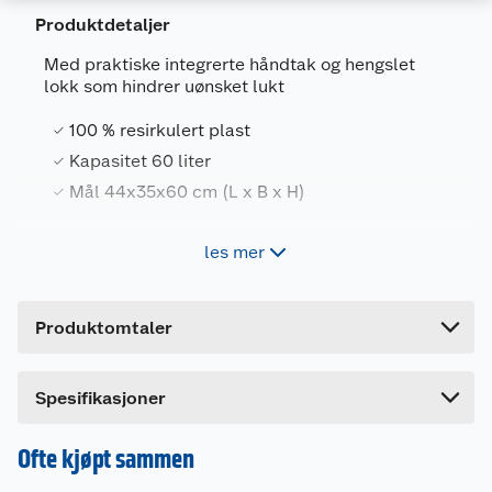
Produktdetaljer
Generelt
Med praktiske integrerte håndtak og hengslet
Artikkelnummer
3253924754185
lokk som hindrer uønsket lukt
Leverandørens artikkelnummer
245809
100 % resirkulert plast
Størrelse
59 X 38 X 27 CM
Kapasitet 60 liter
Mål 44x35x60 cm (L x B x H)
Farge
GRØNN
Forpakningsmål
les mer
God luftsirkulering
Bruttovekt
1.395 kg
Stilig og praktisk
Lett og slitesterkt
Høyde
60.2 cm
Produktomtaler
Lengde
43.7 cm
Bredde
35.1 cm
Spesifikasjoner
Ofte kjøpt sammen