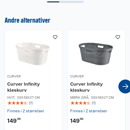
Kundeservice
Andre alternativer
Om oss
Kontakt oss
Nyheter
Angre- og returrett
Våre butikker
Reklamasjon og garanti
Våre merkevarer
Ofte stilte spørsmål
CURVER
CURVER
Curver Infinity
Curver Infinity
Coop kjeder
Betalingsalternativer
kleskurv
kleskurv
HVIT
,
59X38X27 CM
MØRK GRÅ
,
59X38X27 CM
Ledige stillinger
Leveringsalternativer
Åpent kjøp
☆
☆
☆
☆
☆
☆
☆
☆
☆
☆
(
7
)
(
7
)
Finnes i 2 størrelser
Finnes i 2 størrelser
Bærekraft
Pakkesporing
Coop medlem
149
00
149
00
Sikkerhetsdatablad
Sikkerhetsdatablad
Retur av el-avfall
Trampoline