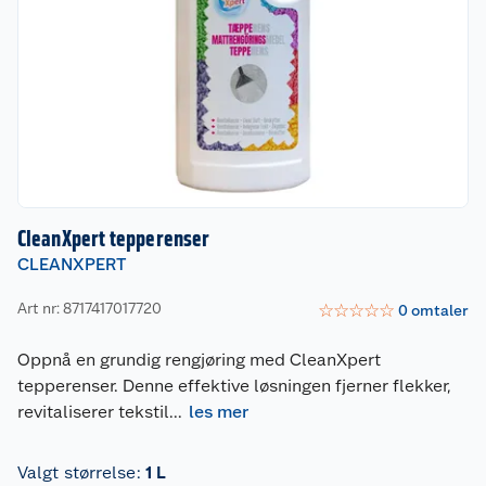
CleanXpert tepperenser
CLEANXPERT
Art nr: 8717417017720
☆
☆
☆
☆
☆
0
omtaler
Oppnå en grundig rengjøring med CleanXpert
tepperenser. Denne effektive løsningen fjerner flekker,
revitaliserer tekstil
...
les mer
Valgt størrelse
:
1 L