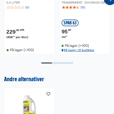
0,5 LITER
TRANSPARENT
,
50X39X26 CM
☆
☆
☆
☆
☆
☆
☆
☆
☆
☆
(
0
)
(
15
)
SPAR 63
stk
95
40
229
00
(
458
per liter
)
00
00
159
På lager (+100)
På lager (+100)
På lager i 31 butikker
Kundeservice
Om oss
Kontakt oss
Andre alternativer
Nyheter
Angre- og returrett
Våre butikker
Reklamasjon og garanti
Våre merkevarer
Ofte stilte spørsmål