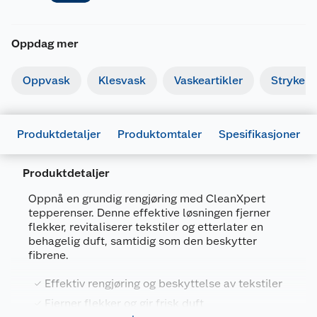
Oppdag mer
Oppvask
Klesvask
Vaskeartikler
Strykebr
Produktdetaljer
Produktomtaler
Spesifikasjoner
Produktdetaljer
Oppnå en grundig rengjøring med CleanXpert
tepperenser. Denne effektive løsningen fjerner
Generelt
flekker, revitaliserer tekstiler og etterlater en
Artikkelnummer
8717417017720
behagelig duft, samtidig som den beskytter
fibrene.
Leverandørens artikkelnummer
371143
Størrelse
1 L
Effektiv rengjøring og beskyttelse av tekstiler
Fjerner flekker og gir frisk duft
Forpakningsmål