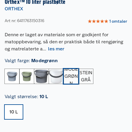
Orthex™ 10 liter plastbøtte
ORTHEX
Art nr: 6411763150316
☆
☆
☆
☆
☆
1
omtaler
Denne er laget av materiale som er godkjent for
matoppbevaring, så den er praktisk både til rengjøring
og matrelaterte a
...
les mer
Valgt farge
:
Modegrønn
MODE
STEIN
GRØN
GRÅ
N
Valgt størrelse
:
10 L
10 L