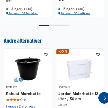
00
159
På lager (+100)
På lager (+100)
På lager i 32 butikker
På lager i 30 butikker
Andre alternativer
Kundeservice
-30 %
Om oss
Kontakt oss
Nyheter
Angre- og returrett
Våre butikker
Reklamasjon og garanti
ROBUST
JORDAN
Våre merkevarer
Ofte stilte spørsmål
Robust Murebøtte
Jordan Malerbøtte 12
liter / 30 cm
☆
☆
☆
☆
☆
Coop kjeder
Betalingsalternativer
(
4
)
30 CM
Finnes i 2 størrelser