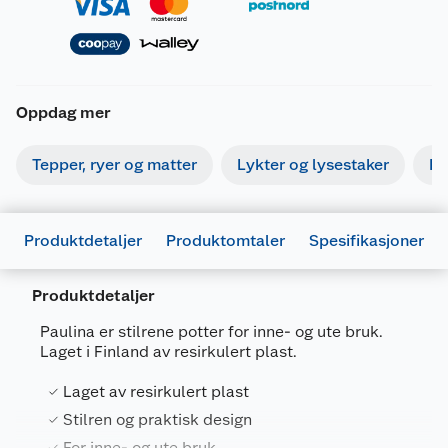
Oppdag mer
Tepper, ryer og matter
Lykter og lysestaker
Bi
Produktdetaljer
Produktomtaler
Spesifikasjoner
Produktdetaljer
Generelt
Paulina er stilrene potter for inne- og ute bruk.
Artikkelnummer
6411764811421
Laget i Finland av resirkulert plast.
Leverandørens artikkelnummer
695506-5
Laget av resirkulert plast
Størrelse
17 CM
Stilren og praktisk design
For inne- og ute bruk