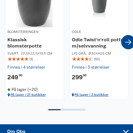
Våre butikker
Reklamasjon og garanti
Våre merkevarer
Ofte stilte spørsmål
BLOMSTERRINGEN
ODLE
Klassisk
Odle Twist'n'roll potte
Coop kjeder
Betalingsalternativer
blomsterpotte
m/selvvanning
SVART
,
22,5X22,5X19,5 CM
LYS GRÅ
,
Ø30XH26 CM
Ledige stillinger
Leveringsalternativer
Åpent kjøp
☆
☆
☆
☆
☆
☆
☆
☆
☆
☆
(
1
)
(
10
)
Finnes i 4 størrelser
Finnes i 3 størrelser
Bærekraft
Pakkesporing
Coop medlem
249
00
299
00
Sikkerhetsdatablad
Sikkerhetsdatablad
Retur av el-avfall
Trampoline
På lager (+20)
På lager i 21 butikker
På lager i 3 butikker
Samvirkelag
Kjøpsvilkår
Klikk og hent
Festdrakter til hele familien
Hagemøbler og utemøbler
Virksomheten
Personvern
Matvaregaranti
Alt til grillsesongen
Sykler og sykkelutstyr
Sponsorvirksomhet
Cookies
Coop Mastercard
Velg riktig barnesykkel
LEGO
Om Obs