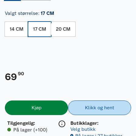
Valgt størrelse
:
17 CM
14 CM
17 CM
20 CM
90
69
Kjøp
Klikk og hent
Tilgjengelig
:
Butikklager:
Velg butikk
På lager (+100)
På lager i 27 butikker