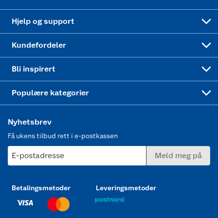
Leveringstid
Coop bedriftskort
Oppskrifter
Høytrykkspyler
Hjelp og support
Min kake
Ukas 4 middagstilbud
Klær
Kundefordeler
Mer inspirasjon
Symaskin
Bli inspirert
Joggesko dame
Populære kategorier
Nyhetsbrev
Få ukens tilbud rett i e-postkassen
E-postadresse
Meld meg på
Betalingsmetoder
Leveringsmetoder