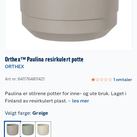
Orthex™ Paulina resirkulert potte
ORTHEX
Art nr: 6411764811421
☆
☆
☆
☆
☆
1
omtaler
Paulina er stilrene potter for inne- og ute bruk. Laget i
Finland av resirkulert plast.
-
les mer
Valgt farge
:
Greige