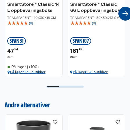
SmartStore™ Classic 14
SmartStore™ Classic
L oppbevaringsboks
66 L oppbevaringsboks
TRANSPARENT
,
40X30X18 CM
TRANSPARENT
,
59X39X43 CM
☆
☆
☆
☆
☆
☆
☆
☆
☆
☆
(
6
)
(
6
)
SPAR 31
SPAR 107
47
94
161
40
90
00
79
269
På lager (+100)
På lager i 32 butikker
På lager i 31 butikker
Kundeservice
Andre alternativer
Om oss
Kontakt oss
Nyheter
Angre- og returrett