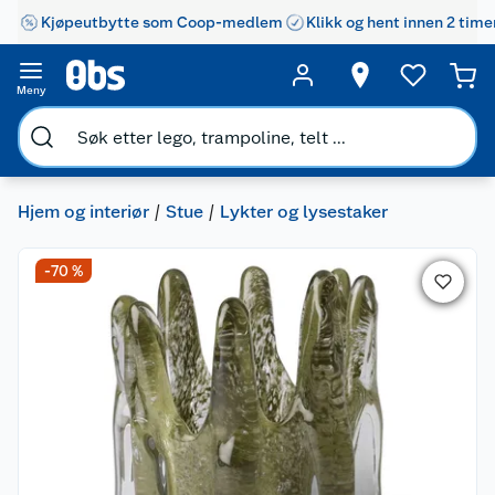
Kjøpeutbytte som Coop-medlem
Klikk og hent innen 2 time
Meny
Hjem og interiør
Stue
Lykter og lysestaker
-70 %