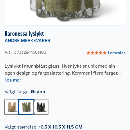
Baronessa lyslykt
ANDRE MERKEVARER
Art nr: 7332844561403
☆
☆
☆
☆
☆
1
omtaler
Lyslykt i munnblåst glass. Hver lykt er unik med sin
egen design og fargesjattering. Kommer i flere farger.
-
les mer
Valgt farge
:
Grønn
Valgt størrelse
:
10.5 X 10.5 X 11.5 CM