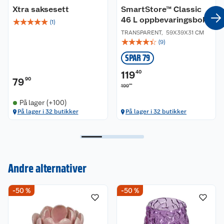
Xtra saksesett
SmartStore™ Classic
46 L oppbevaringsboks
☆
☆
☆
☆
☆
(
1
)
TRANSPARENT
,
59X39X31 CM
☆
☆
☆
☆
☆
(
9
)
SPAR 79
119
40
79
90
00
199
På lager (+100)
På lager i 32 butikker
På lager i 32 butikker
Kundeservice
Andre alternativer
Om oss
Kontakt oss
-50 %
-50 %
Nyheter
Angre- og returrett