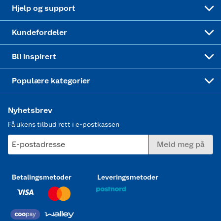
Leveringstid
Coop bedriftskort
Oppskrifter
Høytrykkspyler
Hjelp og support
Min kake
Ukas 4 middagstilbud
Klær
Kundefordeler
Mer inspirasjon
Symaskin
Bli inspirert
Joggesko dame
Populære kategorier
Nyhetsbrev
Få ukens tilbud rett i e-postkassen
E-postadresse
Meld meg på
Betalingsmetoder
Leveringsmetoder