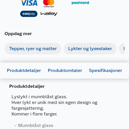
Oppdag mer
Tepper, ryer og matter
Lykter og lysestaker
Bi
Produktdetaljer
Produktomtaler
Spesifikasjoner
Produktdetaljer
Generelt
Lyslykt i munnblåst glass.
Artikkelnummer
7332844561403
Hver lykt er unik med sin egen design og
fargesjattering.
Leverandørens artikkelnummer
126115
Kommer i flere farger.
Størrelse
10.5 X 10.5 X 11.5 CM
Munnblåst glass