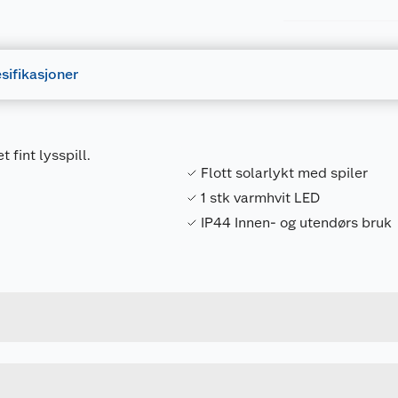
sifikasjoner
 fint lysspill.
Flott solarlykt med spiler
1 stk varmhvit LED
IP44 Innen- og utendørs bruk
Forpakningsmål
7071189341416
Bruttovekt
CO34525810
Høyde
14.5 X 14.5.X18.5 CM
Lengde
SVART
Bredde