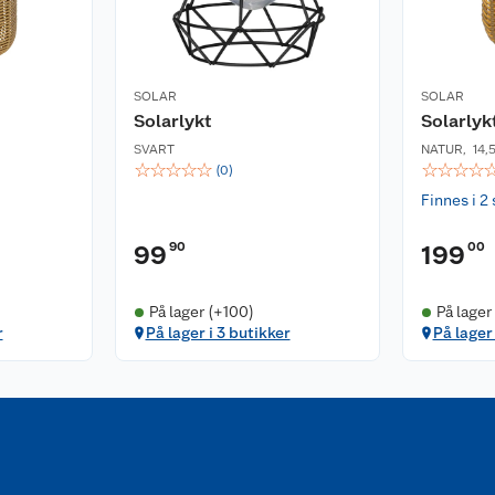
SOLAR
SOLAR
Solarlykt
Solarlyk
SVART
NATUR
,
14,
☆
☆
☆
☆
☆
☆
☆
☆
☆
(
0
)
Finnes i 2 
90
00
99
199
På lager (+100)
På lager
r
På lager i 3 butikker
På lager 