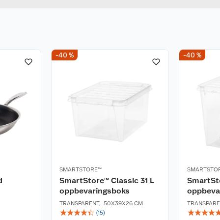
-40 %
-40 %
SMARTSTORE™
SMARTSTO
d
SmartStore™ Classic 31 L
SmartSto
oppbevaringsboks
oppbeva
TRANSPARENT
,
50X39X26 CM
TRANSPARE
☆
☆
☆
☆
☆
☆
☆
☆
☆
(
15
)