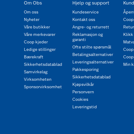
Om Obs
Hjelp og support
Kund
Om oss
Kundeservice
Åpent
Nyheter
Kontakt oss
Coop
Våre butikker
Angre- og returrett
Retur 
Våre merkevarer
Reklamasjon og
Klikk
garanti
Coop kjeder
Matva
Ofte stilte spørsmål
Ledige stillinger
Coop
Betalingsalternativer
Bærekraft
Coop 
Leveringsalternativer
Sikkerhetsdatablad
Min k
Pakkesporing
Samvirkelag
Sikkerhetsdatablad
Virksomheten
Kjøpsvilkår
Sponsorvirksomhet
Personvern
Cookies
Leveringstid