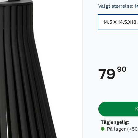
Valgt størrelse
:
1
14.5 X 14.5.X18
90
79
K
Tilgjengelig
:
På lager (+50