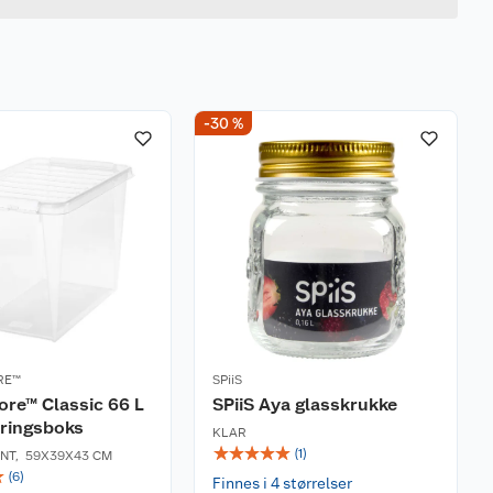
-30 %
RE™
SPiiS
re™ Classic 66 L
SPiiS Aya glasskrukke
ringsboks
KLAR
☆
☆
☆
☆
☆
(
1
)
NT
,
59X39X43 CM
☆
(
6
)
Finnes i 4 størrelser