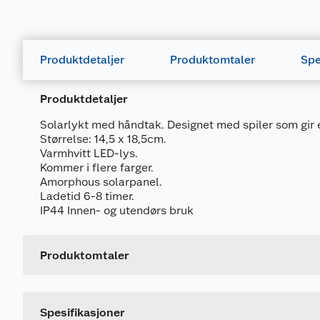
Produktdetaljer
Produktomtaler
Spe
Produktdetaljer
Solarlykt med håndtak. Designet med spiler som gir et
Størrelse: 14,5 x 18,5cm.
Varmhvitt LED-lys.
Kommer i flere farger.
Amorphous solarpanel.
Ladetid 6-8 timer.
Generelt
IP44 Innen- og utendørs bruk
Artikkelnummer
Leverandørens artikkelnummer
Produktomtaler
Størrelse
Farge
Spesifikasjoner