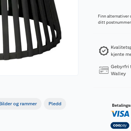
Finn alternativer 
ditt postnumme
Kvalitets
kjente m
Gebyrfri
Walley
Bilder og rammer
Pledd
Betaling