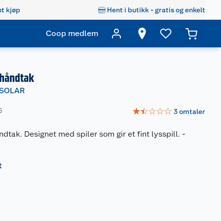
t kjøp
Hent i butikk - gratis og enkelt
Coop medlem
 håndtak
 SOLAR
☆
☆
☆
☆
☆
6
3
omtaler
dtak. Designet med spiler som gir et fint lysspill.
-
t