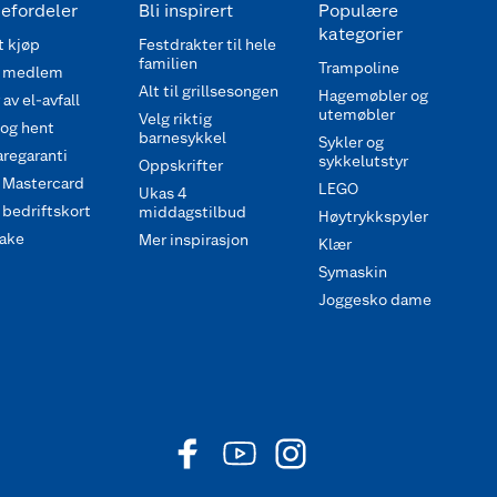
efordeler
Bli inspirert
Populære
kategorier
 kjøp
Festdrakter til hele
familien
Trampoline
 medlem
Alt til grillsesongen
Hagemøbler og
av el-avfall
utemøbler
Velg riktig
 og hent
barnesykkel
Sykler og
regaranti
sykkelutstyr
Oppskrifter
 Mastercard
LEGO
Ukas 4
bedriftskort
middagstilbud
Høytrykkspyler
ake
Mer inspirasjon
Klær
Symaskin
Joggesko dame