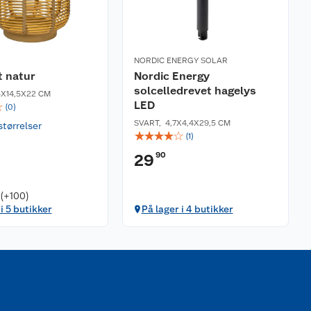
NORDIC ENERGY SOLAR
t natur
Nordic Energy
solcelledrevet hagelys
5X14,5X22 CM
LED
☆
(
0
)
SVART
,
4,7X4,4X29,5 CM
størrelser
☆
☆
☆
☆
☆
(
1
)
90
29
 (+100)
i 5 butikker
På lager i 4 butikker