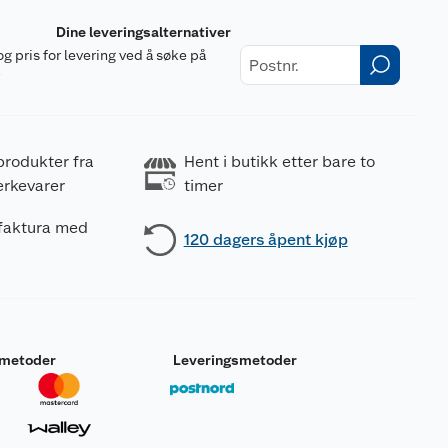
Dine leveringsalternativer
og pris for levering ved å søke på
r
produkter fra
Hent i butikk etter bare to
erkevarer
timer
 faktura med
120 dagers åpent kjøp
smetoder
Leveringsmetoder