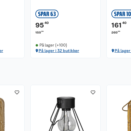
SPAR 63
SPAR 1
40
40
95
161
00
00
159
269
På lager (+100)
er
På lager i 32 butikker
På lager