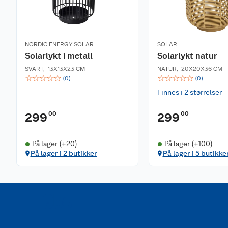
NORDIC ENERGY SOLAR
SOLAR
Solarlykt i metall
Solarlykt natur
SVART
,
13X13X23 CM
NATUR
,
20X20X36 CM
☆
☆
☆
☆
☆
☆
☆
☆
☆
☆
(
0
)
(
0
)
Finnes i 2 størrelser
00
00
299
299
På lager (+20)
På lager (+100)
På lager i 2 butikker
På lager i 5 butikke