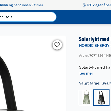
Klikk og hent innen 2 timer
120 dager åpen
Solarlykt med
NORDIC ENERGY
Art nr: 707118934141
Solarlykt med hån
les mer
Valgt farge
:
Svar