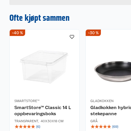
Ofte kjøpt sammen
-40 %
-30 %
SMARTSTORE™
GLADKOKKEN
SmartStore™ Classic 14 L
Gladkokken hybri
oppbevaringsboks
stekepanne
TRANSPARENT
,
40X30X18 CM
GRÅ
☆
☆
☆
☆
☆
☆
☆
☆
☆
☆
(
6
)
(
69
)