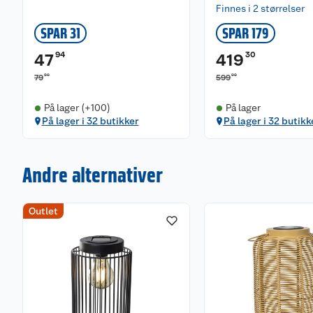
Finnes i 2 størrelser
SPAR 31
SPAR 179
94
30
47
419
90
00
79
599
På lager (+100)
På lager
På lager i 32 butikker
På lager i 32 butikk
Andre alternativer
Outlet