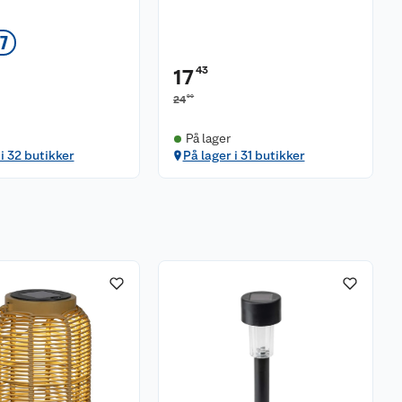
07
43
17
90
24
På lager
 i 32 butikker
På lager i 31 butikker