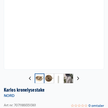
Karlos kronelysestake
NORD
Art nr: 7071189351361
☆
☆
☆
☆
☆
0
omtaler