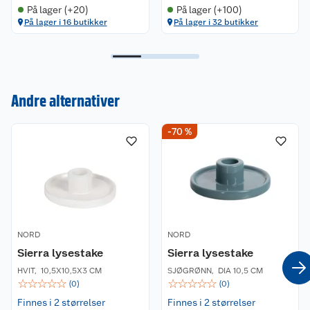
På lager (+20)
På lager (+100)
På lager i 16 butikker
På lager i 32 butikker
Andre alternativer
Kundeservice
-70 %
Om oss
Kontakt oss
Nyheter
Angre- og returrett
Våre butikker
Reklamasjon og garanti
NORD
NORD
Våre merkevarer
Ofte stilte spørsmål
Sierra lysestake
Sierra lysestake
HVIT
,
10,5X10,5X3 CM
SJØGRØNN
,
DIA 10,5 CM
Coop kjeder
Betalingsalternativer
☆
☆
☆
☆
☆
☆
☆
☆
☆
☆
(
0
)
(
0
)
Finnes i 2 størrelser
Finnes i 2 størrelser
Ledige stillinger
Leveringsalternativer
Åpent kjøp