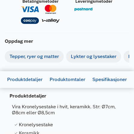
Betalingsmetoder
Leveringsmetoder
Oppdag mer
Tepper, ryer og matter
Lykter og lysestaker
Bi
Produktdetaljer
Produktomtaler
Spesifikasjoner
Produktdetaljer
Generelt
Vira Kronelysestake i hvit, keramikk. Str: Ø7cm,
Artikkelnummer
7071189359152
Ø8cm eller Ø8,5cm
Leverandørens artikkelnummer
CO26926551
Kronelysestake
Størrelse
8 X 8 X 8 CM
Keramikk