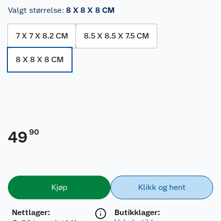
Valgt størrelse
:
8 X 8 X 8 CM
7 X 7 X 8.2 CM
8.5 X 8.5 X 7.5 CM
8 X 8 X 8 CM
90
49
Kjøp
Klikk og hent
Nettlager
:
Butikklager: