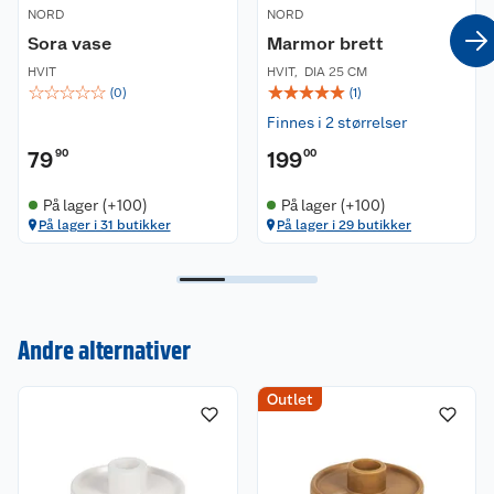
NORD
NORD
Sora vase
Marmor brett
HVIT
HVIT
,
DIA 25 CM
☆
☆
☆
☆
☆
☆
☆
☆
☆
☆
(
0
)
(
1
)
Finnes i 2 størrelser
79
90
199
00
På lager (+100)
På lager (+100)
På lager i 31 butikker
På lager i 29 butikker
Andre alternativer
Kundeservice
Outlet
Om oss
Kontakt oss
Nyheter
Angre- og returrett