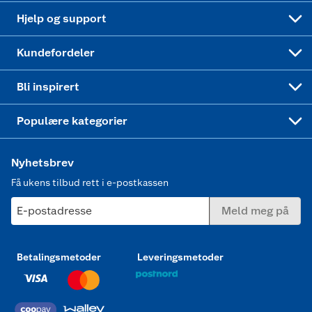
Leveringstid
Coop bedriftskort
Oppskrifter
Høytrykkspyler
Hjelp og support
Min kake
Ukas 4 middagstilbud
Klær
Kundefordeler
Mer inspirasjon
Symaskin
Bli inspirert
Joggesko dame
Populære kategorier
Nyhetsbrev
Få ukens tilbud rett i e-postkassen
E-postadresse
Meld meg på
Betalingsmetoder
Leveringsmetoder