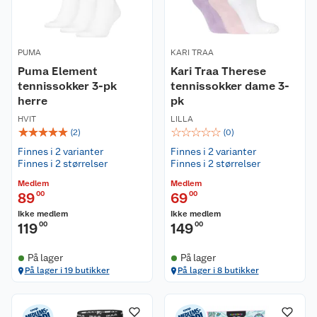
PUMA
KARI TRAA
Puma Element
Kari Traa Therese
tennissokker 3-pk
tennissokker dame 3-
herre
pk
HVIT
LILLA
☆
☆
☆
☆
☆
☆
☆
☆
☆
☆
(
2
)
(
0
)
Finnes i 2 varianter
Finnes i 2 varianter
Finnes i 2 størrelser
Finnes i 2 størrelser
Medlem
Medlem
89
00
69
00
Ikke medlem
Ikke medlem
119
00
149
00
På lager
På lager
På lager i 19 butikker
På lager i 8 butikker