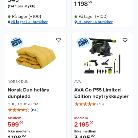
1 198
00
(
174
per stykk
)
50
På lager (+100)
På lager (+100)
På lager i 31 butikker
På lager i 4 butikker
NORSK DUN
AVA
Norsk Dun helårs
AVA Go P55 Limited
dunpledd
Edition høytrykkspyler
☆
☆
☆
☆
☆
GUL
,
130X170 CM
(
35
)
☆
☆
☆
☆
☆
(
158
)
Medlem
Medlem
599
00
2 195
00
Ikke medlem
Ikke medlem
1 198
00
3 495
00