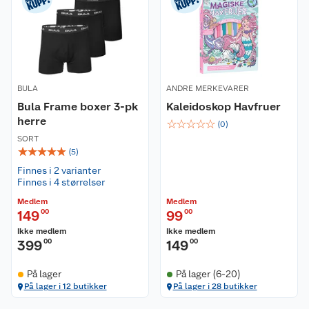
BULA
ANDRE MERKEVARER
Bula Frame boxer 3-pk
Kaleidoskop Havfruer
herre
☆
☆
☆
☆
☆
(
0
)
SORT
☆
☆
☆
☆
☆
(
5
)
Finnes i 2 varianter
Finnes i 4 størrelser
Medlem
Medlem
149
00
99
00
Ikke medlem
Ikke medlem
399
00
149
00
På lager
På lager (6-20)
På lager i 12 butikker
På lager i 28 butikker