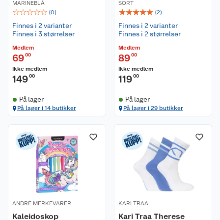
MARINEBLÅ
SORT
☆
☆
☆
☆
☆
☆
☆
☆
☆
☆
(
0
)
(
2
)
Finnes i 2 varianter
Finnes i 2 varianter
Finnes i 3 størrelser
Finnes i 2 størrelser
Medlem
Medlem
69
00
89
00
Ikke medlem
Ikke medlem
149
00
119
00
På lager
På lager
På lager i 14 butikker
På lager i 29 butikker
ANDRE MERKEVARER
KARI TRAA
Kaleidoskop
Kari Traa Therese