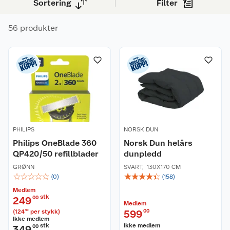
Sortering
Filter
56 produkter
PHILIPS
NORSK DUN
Philips OneBlade 360
Norsk Dun helårs
QP420/50 refillblader
dunpledd
GRØNN
SVART
,
130X170 CM
☆
☆
☆
☆
☆
☆
☆
☆
☆
☆
(
0
)
(
158
)
Medlem
stk
249
00
Medlem
(
124
per stykk
)
599
00
50
Ikke medlem
stk
Ikke medlem
349
00