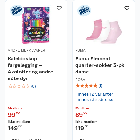
Kundeservice
Om oss
Kontakt oss
ANDRE MERKEVARER
PUMA
Kaleidoskop
Puma Element
Nyheter
Angre- og returrett
fargelegging –
quarter-sokker 3-pk
Axolotler og andre
dame
Våre butikker
Reklamasjon og garanti
søte dyr
ROSA
☆
☆
☆
☆
☆
☆
☆
☆
☆
☆
(
1
)
(
0
)
Våre merkevarer
Ofte stilte spørsmål
Finnes i 2 varianter
Finnes i 3 størrelser
Coop kjeder
Betalingsalternativer
Medlem
Medlem
99
00
89
00
Ledige stillinger
Leveringsalternativer
Åpent kjøp
Ikke medlem
Ikke medlem
149
00
119
00
Bærekraft
Pakkesporing
Coop medlem