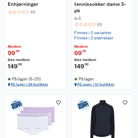
Enhjørninger
tennissokker dame 3-
pk
☆
☆
☆
☆
☆
(
0
)
BLÅ
☆
☆
☆
☆
☆
(
0
)
Finnes i 2 varianter
Finnes i 2 størrelser
Medlem
Medlem
99
00
69
00
Ikke medlem
Ikke medlem
149
00
149
00
På lager (6-20)
På lager
På lager i 28 butikker
På lager i 10 butikker