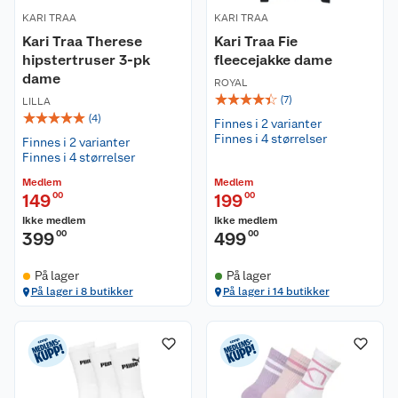
KARI TRAA
KARI TRAA
Kari Traa Therese
Kari Traa Fie
hipstertruser 3-pk
fleecejakke dame
dame
ROYAL
☆
☆
☆
☆
☆
(
7
)
LILLA
☆
☆
☆
☆
☆
(
4
)
Finnes i 2 varianter
Finnes i 4 størrelser
Finnes i 2 varianter
Finnes i 4 størrelser
Medlem
Medlem
149
00
199
00
Ikke medlem
Ikke medlem
399
00
499
00
På lager
På lager
På lager i 8 butikker
På lager i 14 butikker