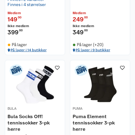
Finnes i 4 størrelser
Medlem
Medlem
149
00
249
00
Ikke medlem
Ikke medlem
399
00
349
00
På lager
På lager (+20)
På lager i 14 butikker
På lager i 9 butikker
BULA
PUMA
Bula Socks Off!
Puma Element
tennissokker 3-pk
tennissokker 3-pk
herre
herre