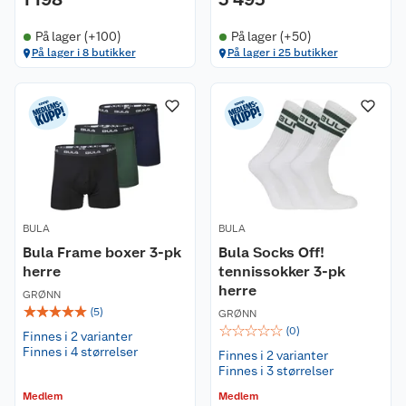
På lager (+100)
På lager (+50)
På lager i 8 butikker
På lager i 25 butikker
BULA
BULA
Bula Frame boxer 3-pk
Bula Socks Off!
herre
tennissokker 3-pk
herre
GRØNN
☆
☆
☆
☆
☆
(
5
)
GRØNN
☆
☆
☆
☆
☆
(
0
)
Finnes i 2 varianter
Finnes i 4 størrelser
Finnes i 2 varianter
Finnes i 3 størrelser
Medlem
Medlem