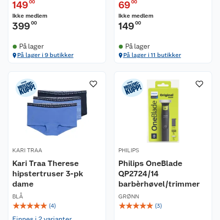
149
00
69
00
Ikke medlem
Ikke medlem
399
00
149
00
På lager
På lager
På lager i 9 butikker
På lager i 11 butikker
KARI TRAA
PHILIPS
Kari Traa Therese
Philips OneBlade
hipstertruser 3-pk
QP2724/14
dame
barbèrhøvel/trimmer
BLÅ
GRØNN
☆
☆
☆
☆
☆
☆
☆
☆
☆
☆
(
4
)
(
3
)
Finnes i 2 varianter