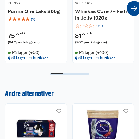
PURINA
WHISKAS
Purina One Laks 800g
Whiskas Core 7+ Fish
in Jelly 1020g
☆
☆
☆
☆
☆
(
2
)
☆
☆
☆
☆
☆
(
0
)
stk
stk
75
90
81
90
(
94
per kilogram
)
(
80
per kilogram
)
88
29
På lager (+50)
På lager (+100)
På lager i 31 butikker
På lager i 31 butikker
Kundeservice
Andre alternativer
Om oss
Kontakt oss
Nyheter
Angre- og returrett
Våre butikker
Reklamasjon og garanti
Våre merkevarer
Ofte stilte spørsmål