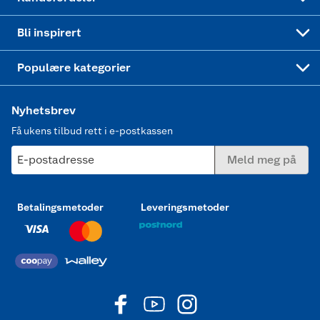
Mer inspirasjon
Symaskin
Bli inspirert
Joggesko dame
Populære kategorier
Nyhetsbrev
Få ukens tilbud rett i e-postkassen
E-postadresse
Meld meg på
Betalingsmetoder
Leveringsmetoder