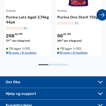
Coop kjeder
Betalingsalternativer
PURINA
PURINA
Purina Latz Agail 3,74kg
Purina One Steril 750g
Ledige stillinger
44pk
Leveringsalternativer
Åpent kjøp
☆
☆
☆
☆
☆
(
0
)
☆
☆
☆
☆
☆
(
0
)
Bærekraft
Pakkesporing
Coop medlem
stk
stk
268
90
66
90
(
71
per kilogram
)
(
89
per kilogram
)
90
20
Sikkerhetsdatablad
Sikkerhetsdatablad
Retur av el-avfall
Trampoline
På lager (+50)
På lager (+50)
På lager i 31 butikker
På lager i 31 butikker
Samvirkelag
Kjøpsvilkår
Klikk og hent
Festdrakter til hele familien
Hagemøbler og utemøbler
Virksomheten
Personvern
Matvaregaranti
Alt til grillsesongen
Sykler og sykkelutstyr
Sponsorvirksomhet
Cookies
Coop Mastercard
Velg riktig barnesykkel
LEGO
Om Obs
Leveringstid
Coop bedriftskort
Oppskrifter
Høytrykkspyler
Hjelp og support
Min kake
Ukas 4 middagstilbud
Klær
Kundefordeler