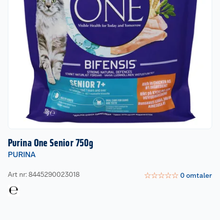
Purina One Senior 750g
PURINA
Art nr: 8445290023018
☆
☆
☆
☆
☆
0
omtaler