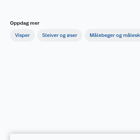
Oppdag mer
Visper
Sleiver og øser
Målebeger og målesk