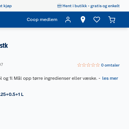
t kjøp
Hent i butikk - gratis og enkelt
Coop medlem
 stk
☆
☆
☆
☆
☆
07
0
omtaler
,5l og 1l Mål opp tørre ingredienser eller væske.
-
les mer
.25+0.5+1 L