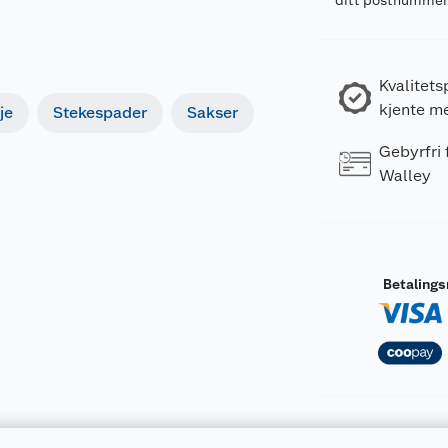
ditt postnumme
Kvalitets
kjente m
je
Stekespader
Sakser
Gebyrfri
Walley
Betaling