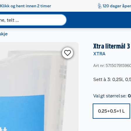
Klikk og hent innen 2 timer
120 dager åpen
skje
Xtra litermål 3
XTRA
Art nr: 57150791596
Sett à 3: 0,25l, 0
Valgt størrelse
:
0
0.25+0.5+1 L