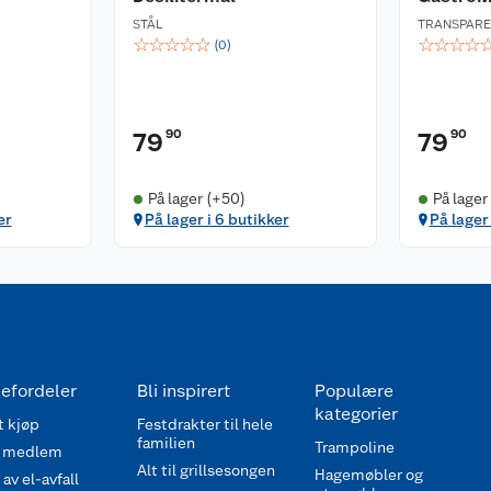
STÅL
TRANSPAR
☆
☆
☆
☆
☆
☆
☆
☆
☆
(
0
)
90
90
79
79
På lager (+50)
På lager
er
På lager i 6 butikker
På lager
efordeler
Bli inspirert
Populære
kategorier
 kjøp
Festdrakter til hele
familien
Trampoline
 medlem
Alt til grillsesongen
Hagemøbler og
av el-avfall