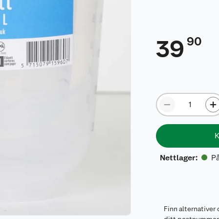
90
39
K
På
Nettlager
:
Finn alternativer 