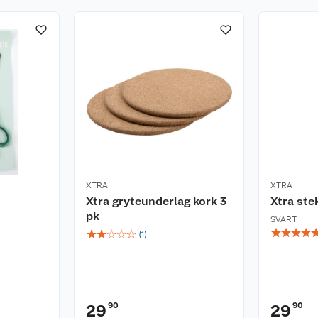
XTRA
XTRA
Xtra gryteunderlag kork 3
Xtra st
pk
SVART
☆
☆
☆
☆
☆
☆
☆
☆
☆
(
1
)
90
90
29
29