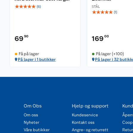
☆
☆
☆
☆
☆
(
6
)
STÅL
☆
☆
☆
☆
☆
(
1
)
90
00
69
169
Få på lager
På lager (+100)
På lager i 1 butikker
På lager i 32 butikk
Om Obs
Hjelp og support
Kund
Om oss
Kundeservice
Åpent
Nyheter
Kontakt oss
Coop
Våre butikker
Angre- og returrett
Retur 