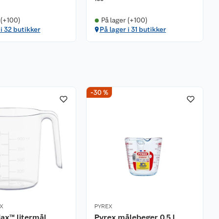
 (+100)
På lager (+100)
 i 32 butikker
På lager i 31 butikker
-30 %
X
PYREX
ax™ litermål
Pyrex målebeger 0,5 L