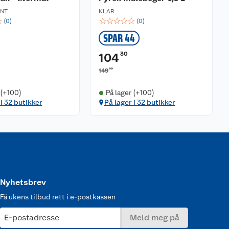
ENT
KLAR
☆
☆
☆
☆
☆
☆
(
0
)
(
0
)
SPAR 44
30
104
00
149
 (+100)
På lager (+100)
 i 32 butikker
På lager i 32 butikker
Nyhetsbrev
Få ukens tilbud rett i e-postkassen
E-postadresse
Meld meg på