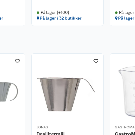
På lager (+100)
På lager
er
På lager i 32 butikker
På lager
JONAS
GASTROMA
Desilitermål
GastroM