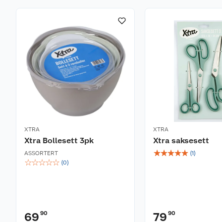
XTRA
XTRA
Xtra Bollesett 3pk
Xtra saksesett
☆
☆
☆
☆
☆
ASSORTERT
(
1
)
☆
☆
☆
☆
☆
(
0
)
90
90
69
79