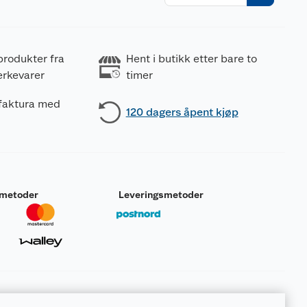
r
produkter fra
Hent i butikk etter bare to
erkevarer
timer
 faktura med
120 dagers åpent kjøp
smetoder
Leveringsmetoder