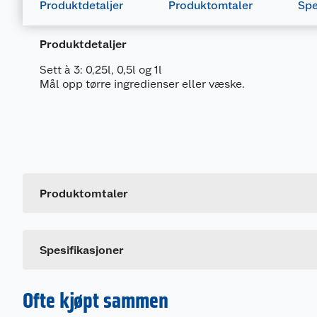
Produktdetaljer
Produktomtaler
Spe
Produktdetaljer
Sett à 3: 0,25l, 0,5l og 1l
Mål opp tørre ingredienser eller væske.
Generelt
Artikkelnummer
Leverandørens artikkelnummer
Produktomtaler
Størrelse
Dette produktet har ikke fått noen omtale ennå. Hvis d
Farge
Spesifikasjoner
Ofte kjøpt sammen