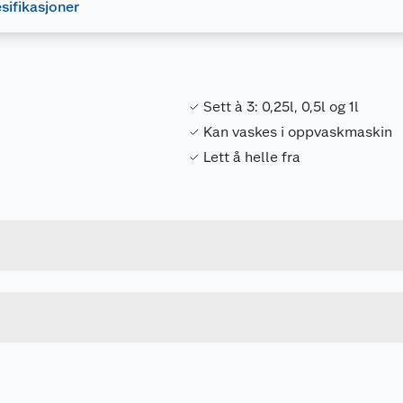
sifikasjoner
Sett à 3: 0,25l, 0,5l og 1l
Kan vaskes i oppvaskmaskin
Lett å helle fra
Forpakningsmål
5715079159607
Bruttovekt
3203015960
Høyde
0.25+0.5+1 L
Lengde
u kjøper produktet får du invitasjon til å gi en omtale.
KLAR
Bredde