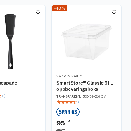
-40 %
SMARTSTORE™
ekespade
SmartStore™ Classic 31 L
oppbevaringsboks
☆
(
1
)
TRANSPARENT
,
50X39X26 CM
☆
☆
☆
☆
☆
(
15
)
SPAR 63
40
95
00
159