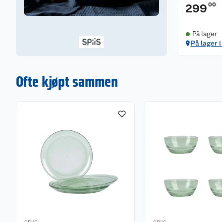
00
299
På lager
På lager i
Ofte kjøpt sammen