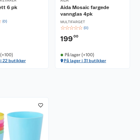
RKEVARER
AIDA
ett 6 pk
Aida Mosaic fargede
vannglas 4pk
☆
(
0
)
MULTIFARGET
☆
☆
☆
☆
☆
(
0
)
00
199
 (+100)
På lager (+100)
 i 22 butikker
På lager i 31 butikker