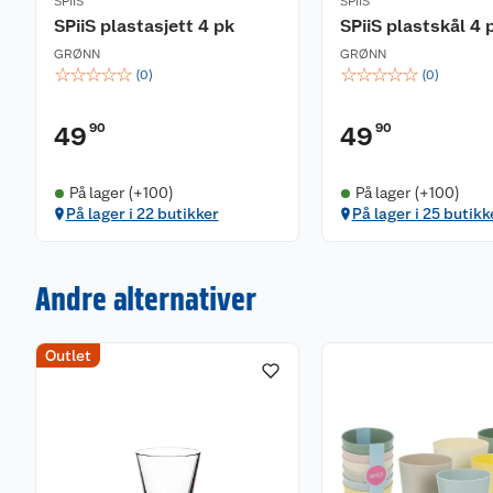
SPiiS
SPiiS
SPiiS plastasjett 4 pk
SPiiS plastskål 4 
GRØNN
GRØNN
☆
☆
☆
☆
☆
☆
☆
☆
☆
☆
(
0
)
(
0
)
90
90
49
49
På lager (+100)
På lager (+100)
På lager i 22 butikker
På lager i 25 butikk
Andre alternativer
Outlet