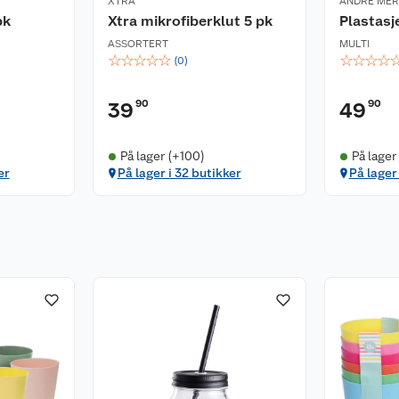
XTRA
ANDRE ME
pk
Xtra mikrofiberklut 5 pk
Plastasj
ASSORTERT
MULTI
☆
☆
☆
☆
☆
☆
☆
☆
☆
(
0
)
90
90
39
49
På lager (+100)
På lager
er
På lager i 32 butikker
På lager