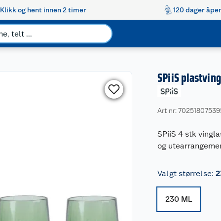
Klikk og hent innen 2 timer
120 dager åpen
SPiiS plastving
Art nr: 7025180753
SPiiS 4 stk vingla
og utearrangemen
Valgt størrelse
:
2
230 ML