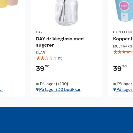
DAY
EXCELLEN
DAY drikkeglass med
Kopper i
sugerør
MULTIFARG
☆
☆
☆
☆
KLAR
☆
☆
☆
☆
☆
(
2
)
90
90
39
39
På lager (+100)
På lager
er
På lager i 30 butikker
På lager 