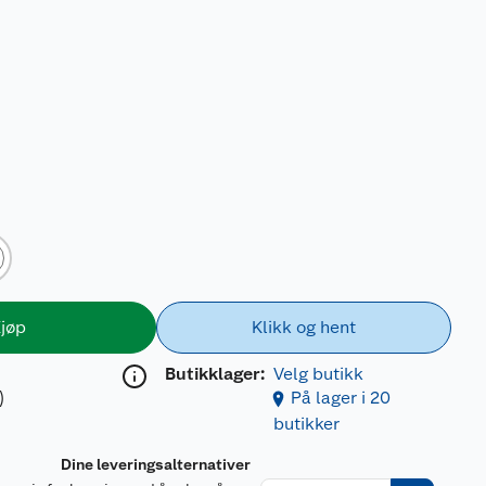
jøp
Klikk og hent
Butikklager:
Velg butikk
)
På lager i 20
butikker
Dine leveringsalternativer