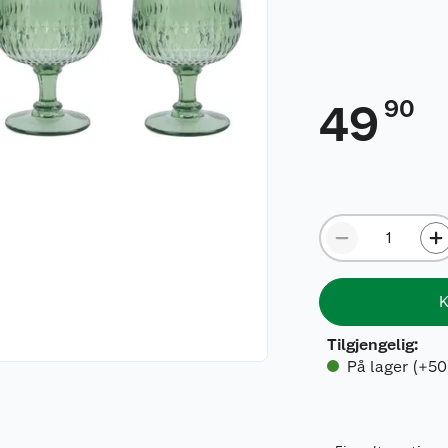
90
49
K
Tilgjengelig
:
På lager (+50