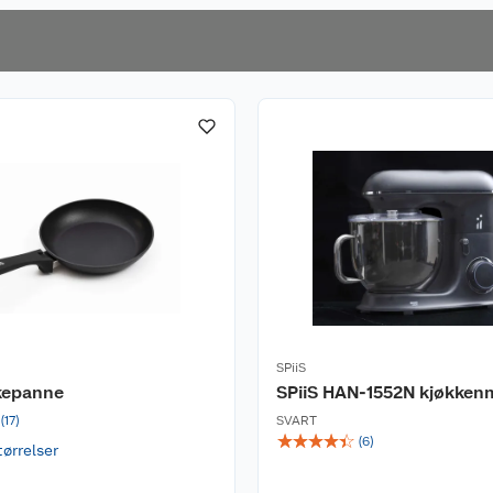
SPiiS
ekepanne
SPiiS HAN-1552N kjøkken
(
17
)
SVART
☆
☆
☆
☆
☆
(
6
)
tørrelser