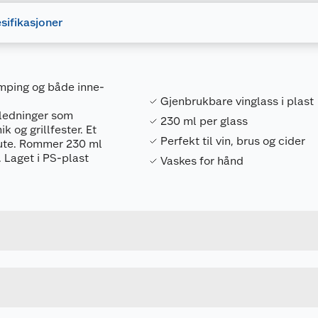
sifikasjoner
 camping og både inne-
Gjenbrukbare vinglass i plast
nledninger som
230 ml per glass
k og grillfester. Et
Perfekt til vin, brus og cider
g ute. Rommer 230 ml
 Laget i PS-plast
Vaskes for hånd
Forpakningsmål
7025180753952
Bruttovekt
HG25053002
Høyde
230 ML
Lengde
u kjøper produktet får du invitasjon til å gi en omtale.
GRØNN
Bredde