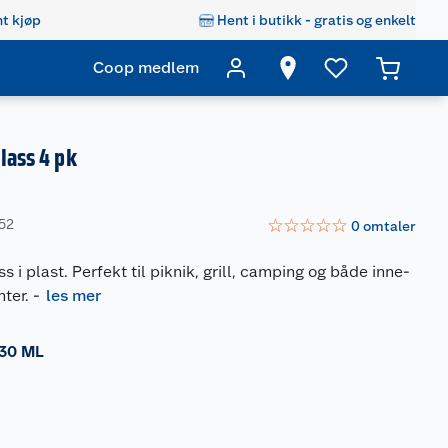
t kjøp
Hent i butikk - gratis og enkelt
Coop medlem
lass 4 pk
☆
☆
☆
☆
☆
952
0
omtaler
ss i plast. Perfekt til piknik, grill, camping og både inne-
ter.
-
les mer
30 ML