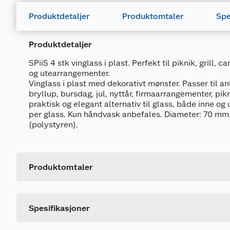
Produktdetaljer
Produktomtaler
Spe
Produktdetaljer
SPiiS 4 stk vinglass i plast. Perfekt til piknik, grill,
og utearrangementer.
Vinglass i plast med dekorativt mønster. Passer til a
bryllup, bursdag, jul, nyttår, firmaarrangementer, pikni
praktisk og elegant alternativ til glass, både inne o
per glass. Kun håndvask anbefales. Diameter: 70 mm.
(polystyren).
Generelt
Artikkelnummer
Leverandørens artikkelnummer
Produktomtaler
Størrelse
Dette produktet har ikke fått noen omtale ennå. Hvis d
Farge
Spesifikasjoner