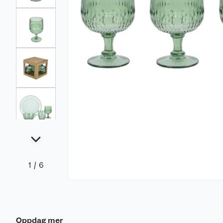
1
/
6
Oppdag mer