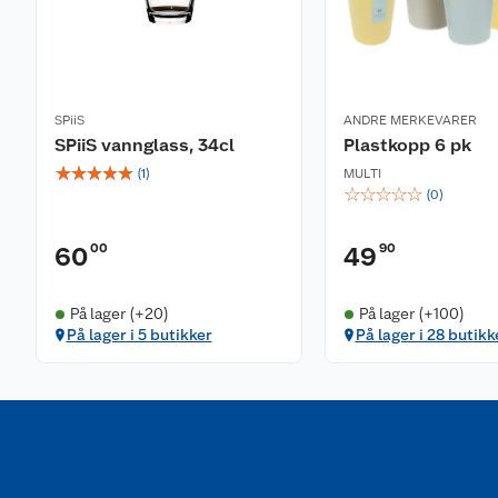
SPiiS
ANDRE MERKEVARER
SPiiS vannglass, 34cl
Plastkopp 6 pk
☆
☆
☆
☆
☆
(
1
)
MULTI
☆
☆
☆
☆
☆
(
0
)
00
90
60
49
På lager (+20)
På lager (+100)
På lager i 5 butikker
På lager i 28 butikk