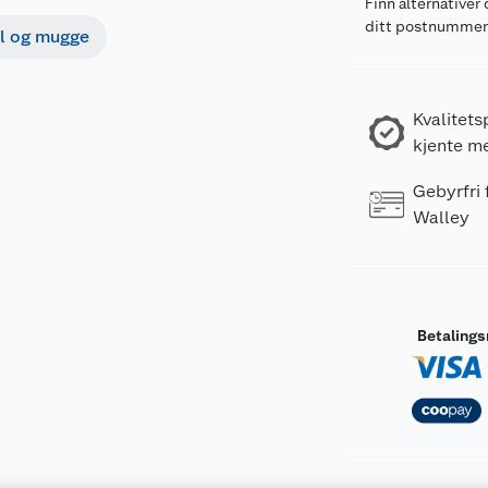
Finn alternativer 
ditt postnumme
el og mugge
Kvalitets
kjente m
Gebyrfri
Walley
Betaling