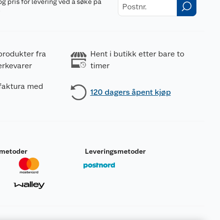
og pris for levering ved å søke på
r
produkter fra
Hent i butikk etter bare to
erkevarer
timer
 faktura med
120 dagers åpent kjøp
smetoder
Leveringsmetoder