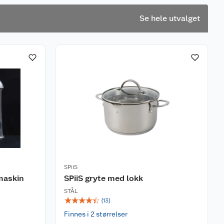
Se hele utvalget
SPiiS
maskin
SPiiS gryte med lokk
STÅL
☆
☆
☆
☆
☆
(
13
)
Finnes i 2 størrelser