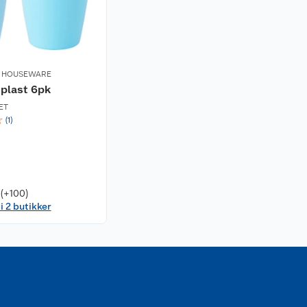
T HOUSEWARE
 plast 6pk
ET
☆
(
1
)
 (+100)
i 2 butikker