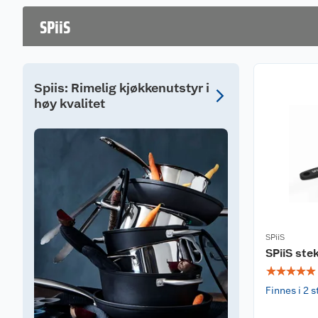
SPiiS
Spiis: Rimelig kjøkkenutstyr i
høy kvalitet
SPiiS
SPiiS st
☆
☆
☆
☆
☆
Finnes i 2 s