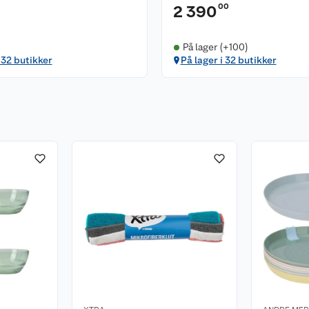
00
2 390
På lager (+100)
 32 butikker
På lager i 32 butikker