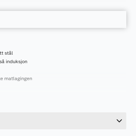
tt stål
så induksjon
ke matlagingen
1.04 kg
9.7 cm
33.6 cm