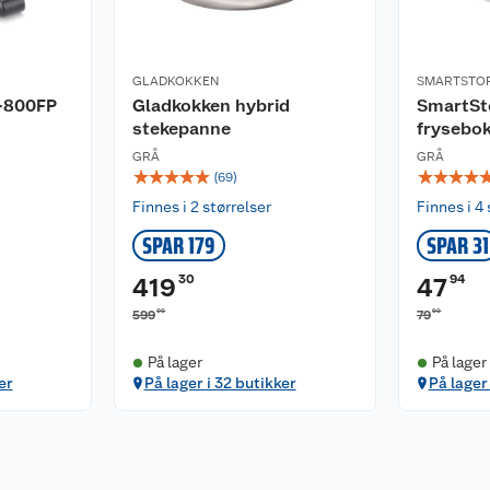
GLADKOKKEN
SMARTSTO
B-800FP
Gladkokken hybrid
SmartSt
stekepanne
frysebo
GRÅ
GRÅ
☆
☆
☆
☆
☆
☆
☆
☆
☆
(
69
)
Finnes i 2 størrelser
Finnes i 4 
SPAR 179
SPAR 31
30
94
419
47
00
90
599
79
På lager
På lager
er
På lager i 32 butikker
På lager