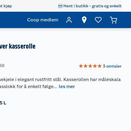
t kjøp
Hent i butikk - gratis og enkelt
Coop medlem
iver kasserolle
☆
☆
☆
☆
☆
468
3
omtaler
ekjele i elegant rustfritt stål. Kasserollen har måleskala
asslokk for å enkelt følge
...
les mer
.5 L