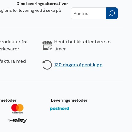
Dine leveringsalternativer
og pris for levering ved å søke på
r
produkter fra
Hent i butikk etter bare to
erkevarer
timer
 faktura med
120 dagers åpent kjøp
smetoder
Leveringsmetoder