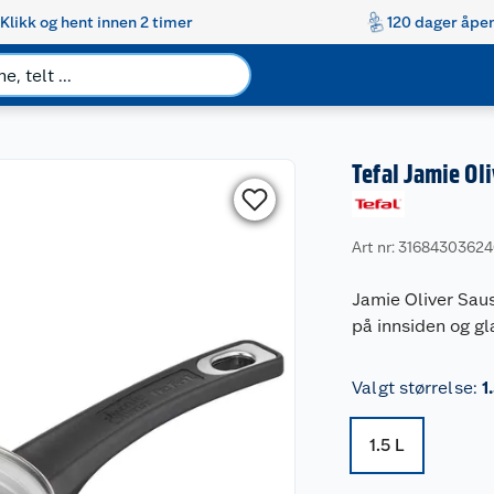
Klikk og hent innen 2 timer
120 dager åpen
Tefal Jamie Ol
Art nr: 3168430362
Jamie Oliver Saus
på innsiden og gl
Valgt størrelse
:
1
1.5 L