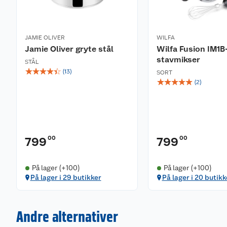
JAMIE OLIVER
WILFA
Jamie Oliver gryte stål
Wilfa Fusion IM1
stavmikser
STÅL
☆
☆
☆
☆
☆
(
13
)
SORT
☆
☆
☆
☆
☆
(
2
)
00
00
799
799
På lager (+100)
På lager (+100)
På lager i 29 butikker
På lager i 20 butikk
Andre alternativer