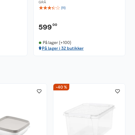
GRÅ
☆
☆
☆
☆
☆
(
11
)
00
599
På lager (+100)
På lager i 32 butikker
-40 %