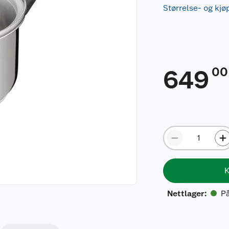
Størrelse- og kj
00
649
K
På
Nettlager
: