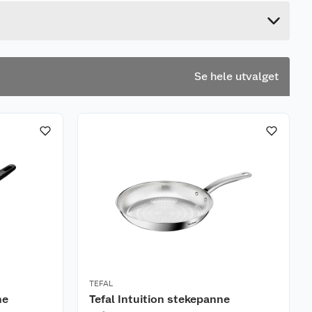
17.9 cm
Se hele utvalget
TEFAL
ne
Tefal Intuition stekepanne