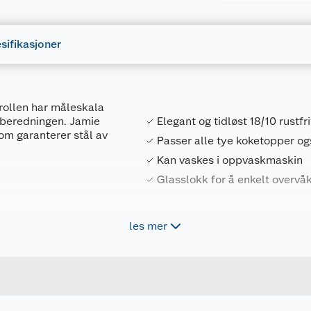
sifikasjoner
erollen har måleskala
ilberedningen. Jamie
Elegant og tidløst 18/10 rustfri
 som garanterer stål av
Passer alle tye koketopper og
Kan vaskes i oppvaskmaskin
Glasslokk for å enkelt overvå
les mer
Forpakningsmål
3168430362468
Bruttovekt
tåler svært høy varme
2100132976
Høyde
om aluminium, men
er godt rengjøring i
1.5 L
Lengde
 må passe på å bruke