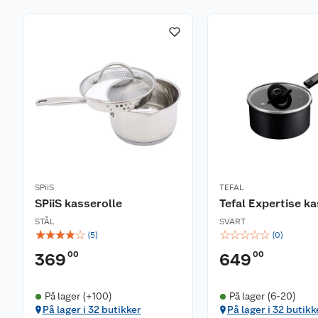
SPiiS
TEFAL
SPiiS kasserolle
Tefal Expertise ka
STÅL
SVART
☆
☆
☆
☆
☆
☆
☆
☆
☆
☆
(
5
)
(
0
)
00
00
369
649
På lager (+100)
På lager (6-20)
På lager i 32 butikker
På lager i 32 butikk