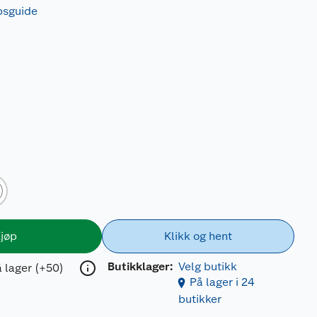
øpsguide
jøp
Klikk og hent
Butikklager:
Velg butikk
 lager (+50)
På lager i 24
butikker