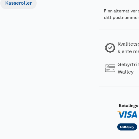
Kasseroller
Finn alternativer 
ditt postnumme
Kvalitets
kjente m
Gebyrfri
Walley
Betaling