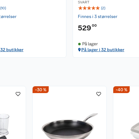
SVART
☆
☆
☆
☆
☆
(
10
)
(
2
)
tørrelser
Finnes i 3 størrelser
00
529
På lager
 32 butikker
På lager i 32 butikker
-30 %
-40 %