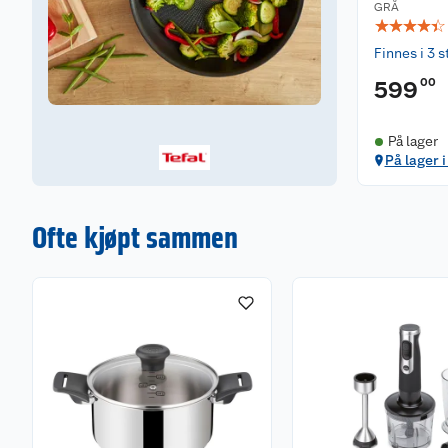
GRÅ
elektrisk.
☆
☆
☆
☆
☆
Finnes i 3 s
00
599
På lager
På lager i
Ofte kjøpt sammen