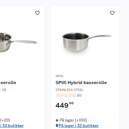
SPiiS
sserolle
SPiiS Hybrid kasserolle
☆
(
3
)
STAINLESS STEEL
☆
☆
☆
☆
☆
(
0
)
00
449
 (+20)
På lager (+100)
 i 32 butikker
På lager i 32 butikker