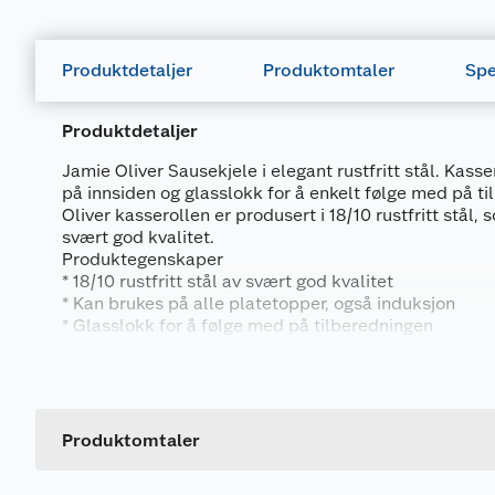
Produktdetaljer
Produktomtaler
Spe
Produktdetaljer
Jamie Oliver Sausekjele i elegant rustfritt stål. Kass
på innsiden og glasslokk for å enkelt følge med på t
Oliver kasserollen er produsert i 18/10 rustfritt stål,
svært god kvalitet.
Produktegenskaper
* 18/10 rustfritt stål av svært god kvalitet
* Kan brukes på alle platetopper, også induksjon
* Glasslokk for å følge med på tilberedningen
Generelt
Materiale
Rustfritt:
Artikkelnummer
Rustfritt stål er et solid og holdbart materiale, som 
Leverandørens artikkelnummer
Produktomtaler
uten å slå seg. Det leder ikke varme like effektivt s
holder til gjengjeld lenge på varmen. Rustfritt stål tål
Størrelse
oppvaskmaskin, og holder seg blankt i mange år. Du