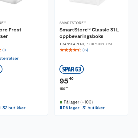
RE™
SMARTSTORE™
ore Frost
SmartStore™ Classic 31 L
kser
oppbevaringsboks
TRANSPARENT
,
50X39X26 CM
☆
☆
☆
☆
☆
☆
(
1
)
(
15
)
størrelser
SPAR 63
40
95
00
159
På lager (+100)
 i 32 butikker
På lager i 31 butikker