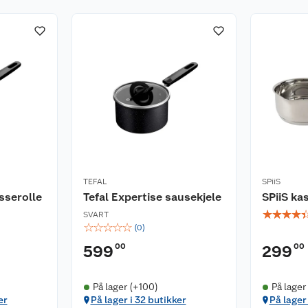
TEFAL
SPiiS
sserolle
Tefal Expertise sausekjele
SPiiS ka
☆
☆
☆
☆
SVART
☆
☆
☆
☆
☆
(
0
)
00
00
599
299
På lager (+100)
På lager
er
På lager i 32 butikker
På lager