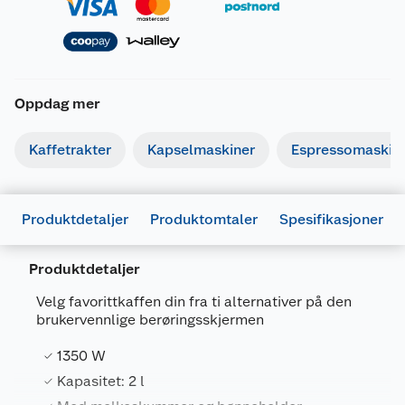
Oppdag mer
Kaffetrakter
Kapselmaskiner
Espressomaskin
Produktdetaljer
Produktomtaler
Spesifikasjoner
Produktdetaljer
Velg favorittkaffen din fra ti alternativer på den
brukervennlige berøringsskjermen
Generelt
Artikkelnummer
4013833065272
1350 W
Leverandørens artikkelnummer
GMS6080
Kapasitet: 2 l