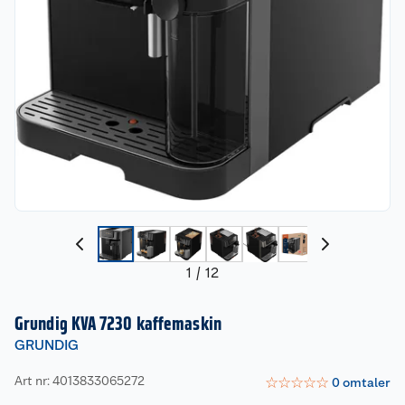
1
/
12
Grundig KVA 7230 kaffemaskin
GRUNDIG
Art nr: 4013833065272
☆
☆
☆
☆
☆
0
omtaler