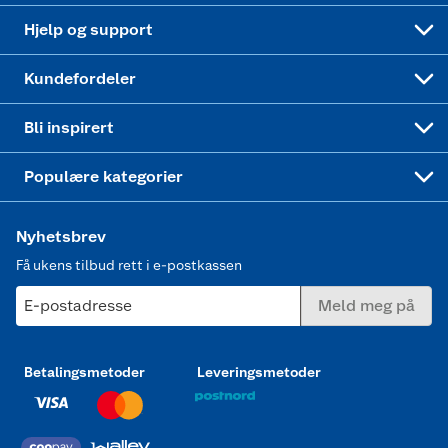
Leveringstid
Coop bedriftskort
Oppskrifter
Høytrykkspyler
Hjelp og support
Min kake
Ukas 4 middagstilbud
Klær
Kundefordeler
Mer inspirasjon
Symaskin
Bli inspirert
Joggesko dame
Populære kategorier
Nyhetsbrev
Få ukens tilbud rett i e-postkassen
E-postadresse
Meld meg på
Betalingsmetoder
Leveringsmetoder