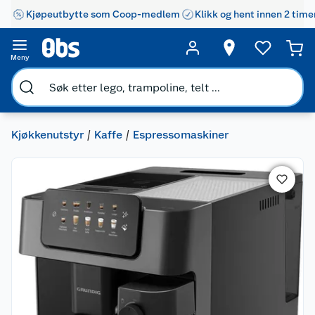
Kjøpeutbytte som Coop-medlem
Klikk og hent innen 2 time
Meny
Kjøkkenutstyr
Kaffe
Espressomaskiner