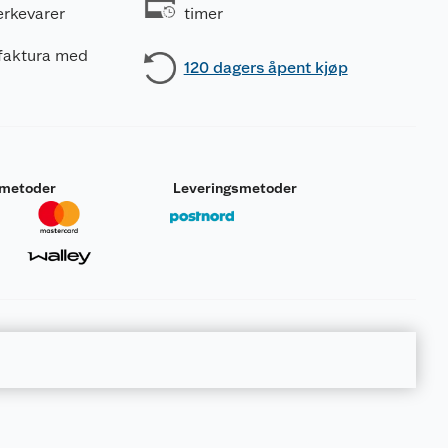
erkevarer
timer
 faktura med
120 dagers åpent kjøp
smetoder
Leveringsmetoder