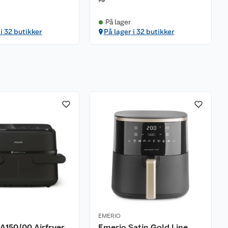
79
På lager
 i 32 butikker
På lager i 32 butikker
EMERIO
NA150/00 Airfryer
Emerio Satin Gold Line