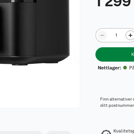
1 299
K
På
Nettlager
:
Finn alternativer 
ditt postnumme
Kvalitets