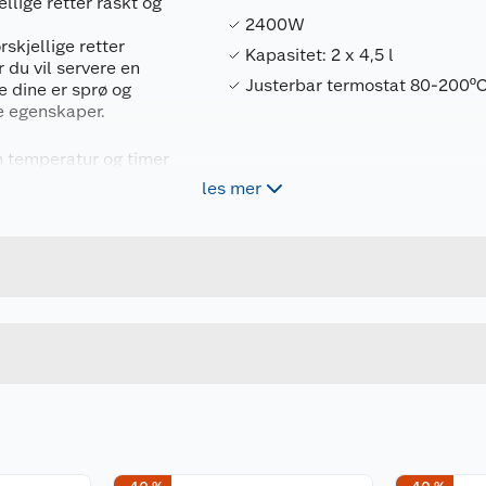
lige retter raskt og
2400W
rskjellige retter
Kapasitet: 2 x 4,5 l
r du vil servere en
Justerbar termostat 80-200º
e dine er sprø og
e egenskaper.
nn temperatur og timer
n
les mer
Forpakningsmål
ttene dine er klare
7333282018542
Bruttovekt
AF-133009
Høyde
Lengde
Bredde