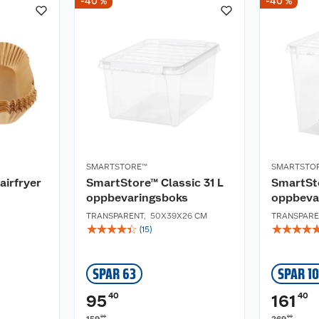
-40 %
-40 %
SMARTSTORE™
SMARTSTO
 airfryer
SmartStore™ Classic 31 L
SmartSto
oppbevaringsboks
oppbeva
TRANSPARENT
,
50X39X26 CM
TRANSPARE
☆
☆
☆
☆
☆
☆
☆
☆
☆
(
15
)
SPAR 63
SPAR 1
40
40
95
161
00
00