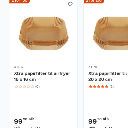
2 for 150
2 for 150
Lydsignal
Dehydreringsfunksjon
Non-stick belegg
Deler tåler oppvaskmaskin
Anti-skli føtter
Samsvarer med GS A13 standard
BPA fritt materiale i kontakt med mat
XTRA
XTRA
Xtra papirfilter til airfryer
Xtra papirfilter til
16 x 16 cm
20 x 20 cm
☆
☆
☆
☆
☆
☆
☆
☆
☆
☆
(
0
)
(
2
)
stk
stk
90
90
99
99
00
00