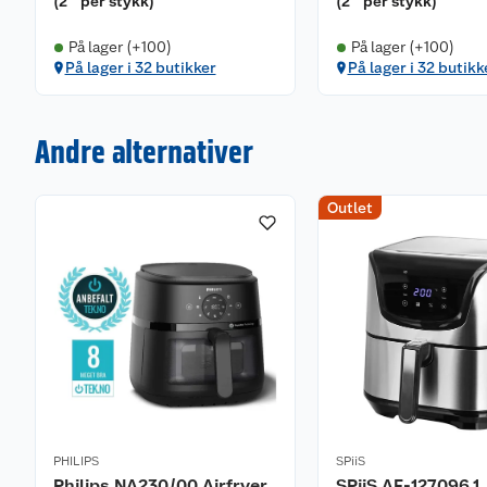
(
2
per stykk
)
(
2
per stykk
)
På lager (+100)
På lager (+100)
På lager i 32 butikker
På lager i 32 butikk
Andre alternativer
Outlet
PHILIPS
SPiiS
Philips NA230/00 Airfryer
SPiiS AF-127096.1