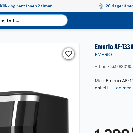
Klikk og hent innen 2 timer
120 dager åpen
Emerio AF-133
EMERIO
Art nr: 7333282018
Med Emerio AF-133
enkelt!
-
les mer