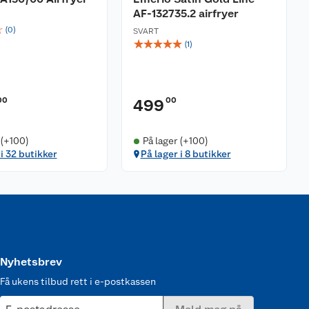
AF-132735.2 airfryer
☆
(
0
)
SVART
☆
☆
☆
☆
☆
(
1
)
00
00
499
 (+100)
På lager (+100)
 i 32 butikker
På lager i 8 butikker
Nyhetsbrev
Få ukens tilbud rett i e-postkassen