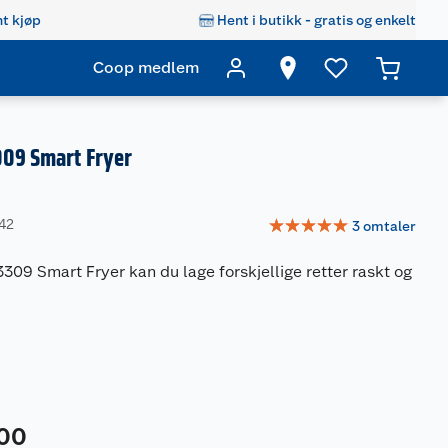
t kjøp
Hent i butikk - gratis og enkelt
Coop medlem
009 Smart Fryer
☆
☆
☆
☆
☆
542
3
omtaler
09 Smart Fryer kan du lage forskjellige retter raskt og
00