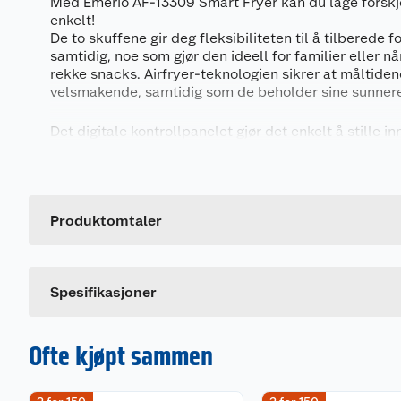
Med Emerio AF-13309 Smart Fryer kan du lage forskjel
enkelt!
De to skuffene gir deg fleksibiliteten til å tilberede fo
samtidig, noe som gjør den ideell for familier eller nå
rekke snacks. Airfryer-teknologien sikrer at måltiden
velsmakende, samtidig som de beholder sine sunner
Det digitale kontrollpanelet gjør det enkelt å stille i
etter dine preferanser. Du kan også benytte deg av e
Generelt
synkroniseringsfunksjon som sørger for at de ulike re
samtidig.
Artikkelnummer
Leverandørens artikkelnummer
Produktomtaler
Kapasitet 4,5+4,5L
Digitalt display
Justerbar termostat 80-200ºC
Dual Zone, 2 uavhengige kurver
Spesifikasjoner
Dual Cook-funksjon
Sync Finish-funksjon
Ofte kjøpt sammen
Rask oppvarmingsfunksjon
Cool touch
Timerfunksjon