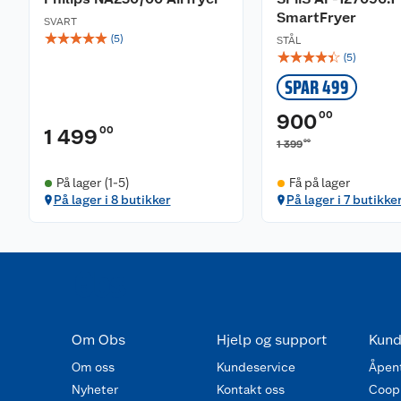
SmartFryer
SVART
☆
☆
☆
☆
☆
(
5
)
STÅL
☆
☆
☆
☆
☆
(
5
)
SPAR 499
00
900
00
1 499
00
1 399
På lager (1-5)
Få på lager
På lager i 8 butikker
På lager i 7 butikke
Om Obs
Hjelp og support
Kund
Om oss
Kundeservice
Åpent
Nyheter
Kontakt oss
Coop