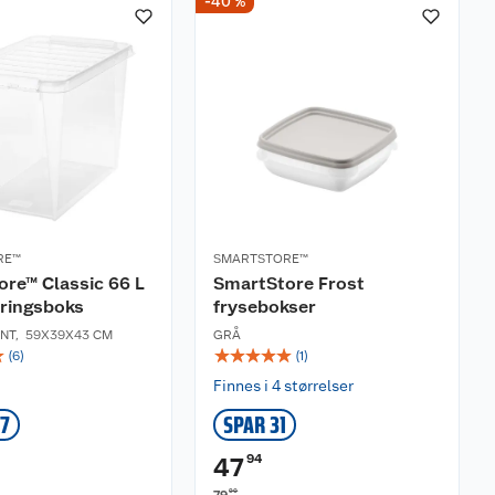
-40 %
RE™
SMARTSTORE™
re™ Classic 66 L
SmartStore Frost
ringsboks
frysebokser
NT
,
59X39X43 CM
GRÅ
☆
☆
☆
☆
☆
☆
(
6
)
(
1
)
Finnes i 4 størrelser
07
SPAR 31
94
47
90