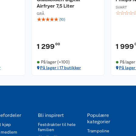
Airfryer 7,5 Liter
SVART
☆
☆
☆
☆
GRÅ
☆
☆
☆
☆
☆
(
10
)
00
1 299
1 999
På lager (+100)
På lager
r
På lager i 17 butikker
På lager
efordeler
Bli inspirert
Populære
kategorier
 kjøp
Festdrakter til hele
familien
Trampoline
 medlem