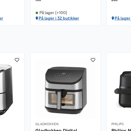
159
269
På lager (+100)
er
På lager i 32 butikker
På lager
GLADKOKKEN
PHILIPS
Gladkokken Digital
Philips 