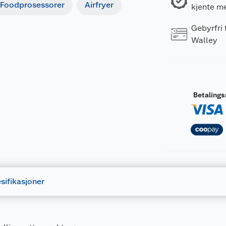
Foodprosessorer
Airfryer
kjente m
Gebyrfri
Walley
Betaling
sifikasjoner