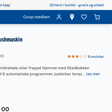
t kjøp
Hent i butikk - gratis og enkelt
Coop medlem
lushmaskin
☆
☆
☆
☆
☆
693
8
omtaler
, milkshake eller frappé hjemme med Gladkokken
 6 automatiske programmer, justerbar temp
...
les mer
00