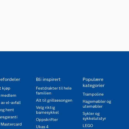
efordeler
Bli inspirert
Populære
kategorier
 kjøp
Festdrakter til hele
familien
Trampoline
 medlem
Alt til grillsesongen
Hagemøbler og
av el-avfall
utemøbler
Velg riktig
 og hent
barnesykkel
Sykler og
regaranti
sykkelutstyr
Oppskrifter
 Mastercard
LEGO
Ukas 4