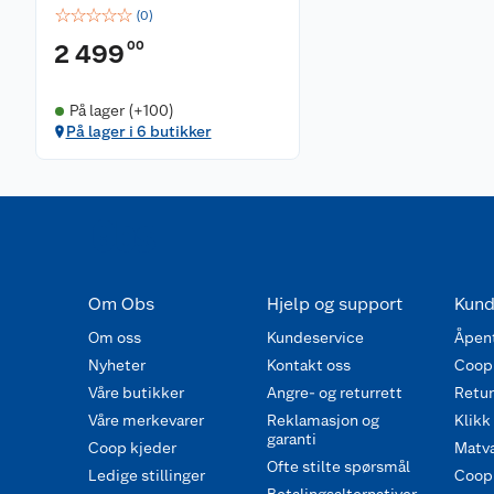
☆
☆
☆
☆
☆
(
0
)
00
2 499
På lager (+100)
På lager i 6 butikker
Om Obs
Hjelp og support
Kund
Om oss
Kundeservice
Åpent
Nyheter
Kontakt oss
Coop
Våre butikker
Angre- og returrett
Retur 
Våre merkevarer
Reklamasjon og
Klikk
garanti
Coop kjeder
Matva
Ofte stilte spørsmål
Ledige stillinger
Coop