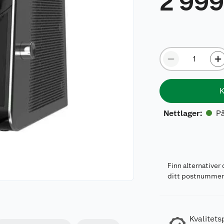
2 99
K
På
Nettlager
:
Finn alternativer 
ditt postnumme
Kvalitets