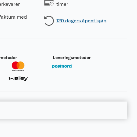
erkevarer
timer
 faktura med
120 dagers åpent kjøp
smetoder
Leveringsmetoder