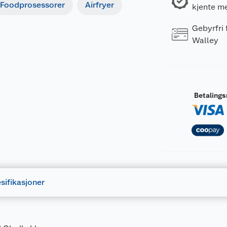
Foodprosessorer
Airfryer
kjente m
Gebyrfri
Walley
Betaling
sifikasjoner