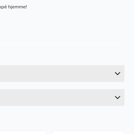
appé hjemme!
12 kg
51 cm
50 cm
26 cm