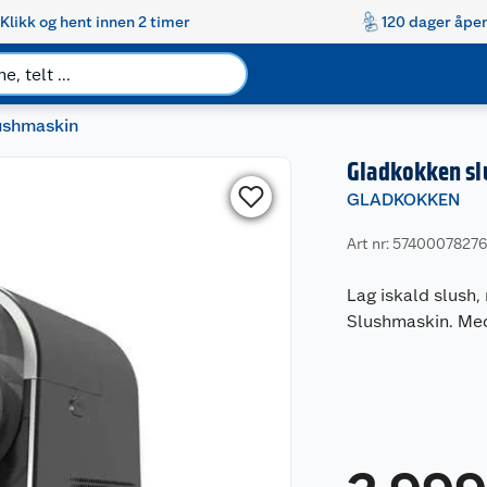
Klikk og hent innen 2 timer
120 dager åpen
ushmaskin
Gladkokken s
GLADKOKKEN
Art nr: 5740007827
Lag iskald slush
Slushmaskin. Med