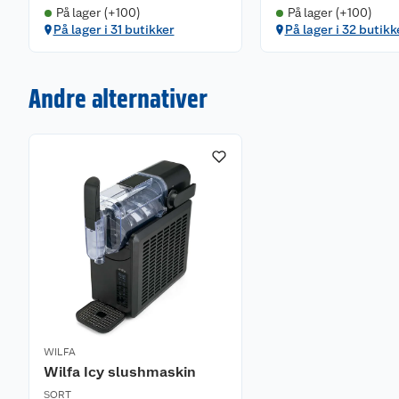
På lager (+100)
På lager (+100)
På lager i 31 butikker
På lager i 32 butikk
Designet for både funksjon og stil
Et kjøkkenapparat du faktisk vil vise frem
Slushmaskinen har et moderne og elegant uttrykk som
Andre alternativer
kjøkkenbenken. Den digitale betjeningen gjør det enk
den praktiske tappekranen sørger for sølefri serverin
kombinasjon av nordisk design og brukervennlighet.
WILFA
Wilfa Icy slushmaskin
SORT