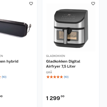
EN
GLADKOKKEN
ken hybrid
Gladkokken Digital
Airfryer 7,5 Liter
GRÅ
☆
☆
☆
☆
☆
☆
(
10
)
(
10
)
00
00
1 299