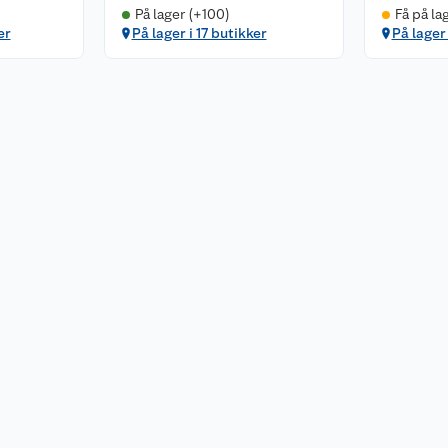
På lager (+100)
Få på la
er
På lager i 17 butikker
På lager 
 passer rett inn på
elt å følge med, og
g. En perfekt