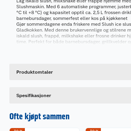
Lag iskald slush, milkshake eller frappé hjemme me
Slushmaskin. Med 6 automatiske programmer, juster
°C til +8 °C) og kapasitet opptil ca. 2,5 L frossen drik
barnebursdager, sommerfest eller kos på kjøkkenet
Gjør sommerdagene enda friskere med Slush ice slu
Gladkokken. Med denne brukervennlige og stilrene m
iskald slush, frappé, milkshake eller frosne drinker
time. Perfekt for både barnebursdager, grillkvelder o
Generelt
Maskinen leveres med 6 automatiske programmer so
konsistens hver gang. Den store kapasiteten gjør det
Artikkelnummer
barn og voksne, og med et justerbart temperaturinterv
Leverandørens artikkelnummer
Produktomtaler
°C kan du tilpasse tykkelsen etter smak og type drik
Farge
Slushmaskinen har et intuitivt kontrollpanel og en p
gir trygg servering. Med BPA-frie materialer, rensep
Spesifikasjoner
deler er rengjøringen også enkel og hygienisk.
Ofte kjøpt sammen
6 forhåndsinnstilte programmer: slush, milkshake
juice m.m.