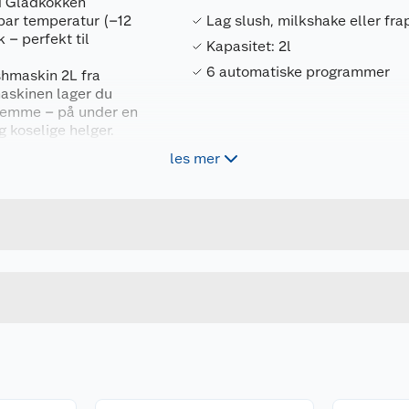
d Gladkokken
bar temperatur (–12
Lag slush, milkshake eller fr
k – perfekt til
Kapasitet: 2l
6 automatiske programmer
shmaskin 2L fra
askinen lager du
 hjemme – på under en
g koselige helger.
les mer
Forpakningsmål
m gir deg optimal
 enkelt å servere både
5740007827693
Bruttovekt
all fra –12 °C til +8
5740007827693
Høyde
ke.
SORT
Lengde
raktisk tappetut som
rogram og avtakbare
Bredde
, frappé, frossen