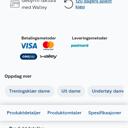
Gebyrfri faktura
120 dagers åpent
kjøp
med Walley
Betalingsmetoder
Leveringsmetoder
Oppdag mer
Treningsklær dame
Ull dame
Undertøy dame
Produktdetaljer
Produktomtaler
Spesifikasjoner