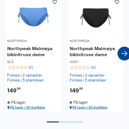
Passform:
Normal i størrelsen
Vaskeanvisning:
Håndvask, henges til tørk, tåler ikke
tørketrommel, tåler ikke bleking, tåler ikke rens,
må ikke strykes.
NORTHPEAK
NORTHPEAK
Northpeak Malmøya
Northpeak Malmøya
bikinitruse dame
bikinitruse dame
BLÅ
SORT
☆
☆
☆
☆
☆
☆
☆
☆
☆
☆
(
0
)
(
0
)
Finnes i 2 varianter
Finnes i 2 varianter
Finnes i 5 størrelser
Finnes i 5 størrelser
149
00
149
00
På lager
På lager
På lager i 30 butikker
På lager i 30 butikker