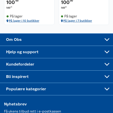
Trampoline
100
00
100
00
00
00
149
149
Samvirkelag
Kjøpsvilkår
Klikk og hent
Festdrakter til hele familien
Hagemøbler og utemøbler
På lager
På lager
På lager i 10 butikker
På lager i 7 butikker
Virksomheten
Personvern
Matvaregaranti
Alt til grillsesongen
Sykler og sykkelutstyr
Sponsorvirksomhet
Cookies
Coop Mastercard
Velg riktig barnesykkel
LEGO
Om Obs
Leveringstid
Coop bedriftskort
Oppskrifter
Høytrykkspyler
Hjelp og support
Min kake
Ukas 4 middagstilbud
Klær
Kundefordeler
Mer inspirasjon
Symaskin
Bli inspirert
Joggesko dame
Populære kategorier
Nyhetsbrev
Få ukens tilbud rett i e-postkassen