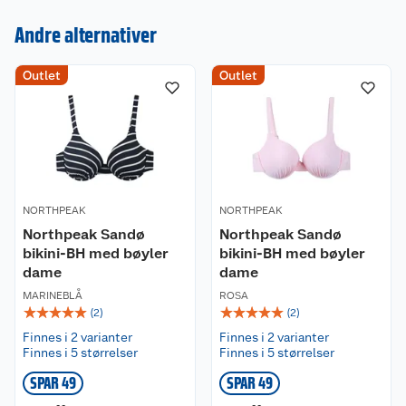
Andre alternativer
Kundeservice
Outlet
Outlet
Om oss
Kontakt oss
Nyheter
Angre- og returrett
Våre butikker
Reklamasjon og garanti
NORTHPEAK
NORTHPEAK
Våre merkevarer
Ofte stilte spørsmål
Northpeak Sandø
Northpeak Sandø
bikini-BH med bøyler
bikini-BH med bøyler
dame
dame
Coop kjeder
Betalingsalternativer
MARINEBLÅ
ROSA
☆
☆
☆
☆
☆
☆
☆
☆
☆
☆
(
2
)
(
2
)
Ledige stillinger
Leveringsalternativer
Åpent kjøp
Finnes i 2 varianter
Finnes i 2 varianter
Finnes i 5 størrelser
Finnes i 5 størrelser
Bærekraft
Pakkesporing
Coop medlem
SPAR 49
SPAR 49
Sikkerhetsdatablad
Sikkerhetsdatablad
Retur av el-avfall