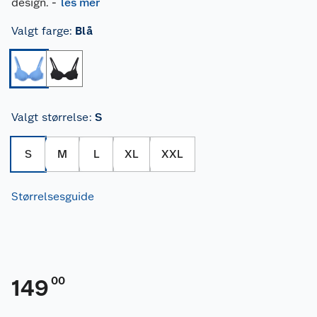
design.
-
les mer
Valgt farge
:
Blå
Valgt størrelse
:
S
S
M
L
XL
XXL
Størrelsesguide
00
149