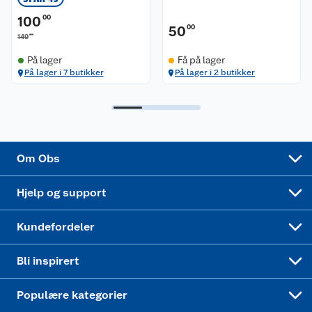
Bærekraft
Pakkesporing
Coop medlem
100
00
50
00
00
149
Sikkerhetsdatablad
Sikkerhetsdatablad
Retur av el-avfall
Trampoline
På lager
Få på lager
På lager i 7 butikker
På lager i 2 butikker
Samvirkelag
Kjøpsvilkår
Klikk og hent
Festdrakter til hele familien
Hagemøbler og utemøbler
Virksomheten
Personvern
Matvaregaranti
Alt til grillsesongen
Sykler og sykkelutstyr
Sponsorvirksomhet
Cookies
Coop Mastercard
Velg riktig barnesykkel
LEGO
Om Obs
Leveringstid
Coop bedriftskort
Oppskrifter
Høytrykkspyler
Hjelp og support
Min kake
Ukas 4 middagstilbud
Klær
Kundefordeler
Mer inspirasjon
Symaskin
Bli inspirert
Joggesko dame
Populære kategorier