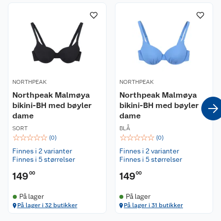
Materiale
Fleksibelt og hurtigtørkende materiale av 95 %
polyester / 5 % elastan
Passform
Normal i størrelsen
NORTHPEAK
NORTHPEAK
Vaskeanvisning
Northpeak Malmøya
Northpeak Malmøya
Håndvask, henges til tørk, tåler ikke
bikini-BH med bøyler
bikini-BH med bøyler
tørketrommel, tåler ikke bleking, tåler ikke rens,
dame
dame
må ikke strykes.
SORT
BLÅ
☆
☆
☆
☆
☆
☆
☆
☆
☆
☆
(
0
)
(
0
)
Finnes i 2 varianter
Finnes i 2 varianter
Finnes i 5 størrelser
Finnes i 5 størrelser
149
00
149
00
På lager
På lager
På lager i 32 butikker
På lager i 31 butikker