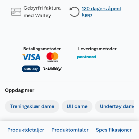
Gebyrfri faktura
120 dagers åpent
kjøp
med Walley
Betalingsmetoder
Leveringsmetoder
Oppdag mer
Treningsklær dame
Ull dame
Undertøy dame
Produktdetaljer
Produktomtaler
Spesifikasjoner