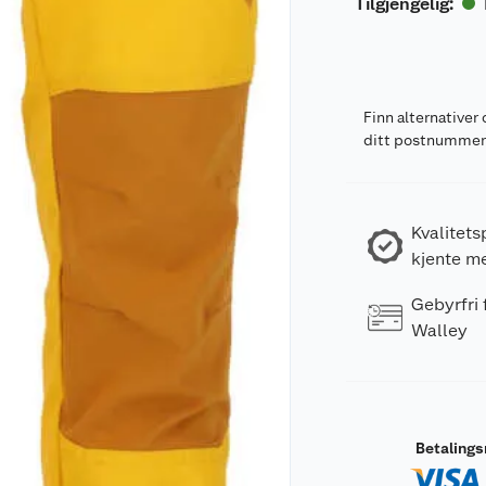
Tilgjengelig
:
Finn alternativer 
ditt postnumme
Kvalitets
kjente m
Gebyrfri
Walley
Betaling