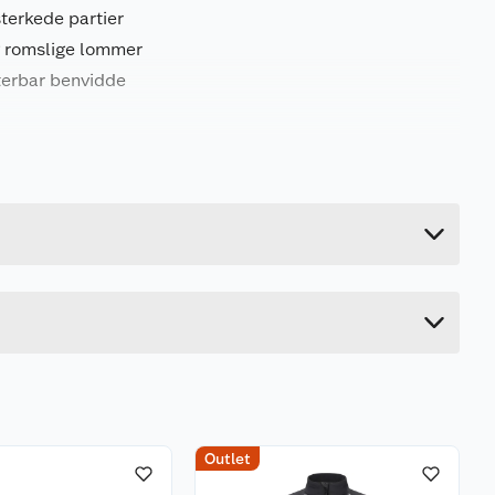
sterkede partier
og romslige lommer
sterbar benvidde
0.5 kg
2.4 cm
34.6 cm
21.2 cm
Outlet