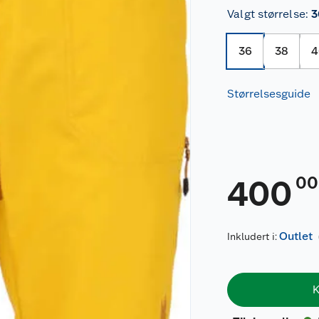
Valgt størrelse
:
3
36
38
4
Størrelsesguide
00
400
Outlet
Inkludert i:
K