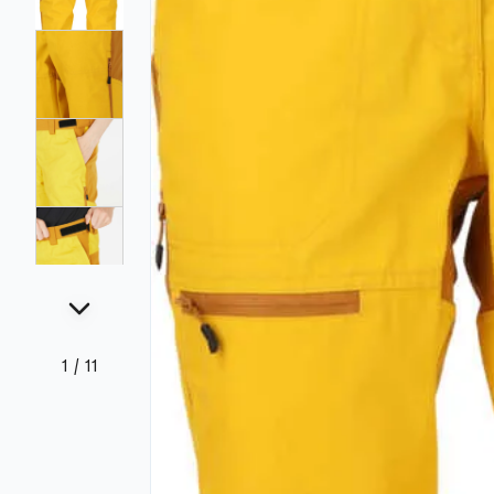
1
/
11