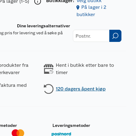
Butikklager:
Velg butikk
På lager (1-5)
På lager i 2
butikker
Dine leveringsalternativer
og pris for levering ved å søke på
r
produkter fra
Hent i butikk etter bare to
erkevarer
timer
 faktura med
120 dagers åpent kjøp
smetoder
Leveringsmetoder