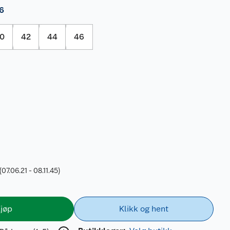
6
0
42
44
46
(07.06.21 - 08.11.45)
jøp
Klikk og hent