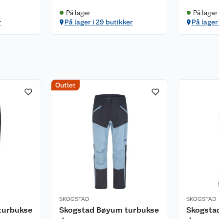
På lager
På lager
r
På lager i 29 butikker
På lager
Outlet
SKOGSTAD
SKOGSTAD
turbukse
Skogstad Bøyum turbukse
Skogsta