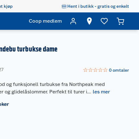
t kjøp
Hent i butikk - gratis og enkelt
Coop medlem
ndebu turbukse dame
☆
☆
☆
☆
☆
27
0
omtaler
od og funksjonell turbukse fra Northpeak med
r og glidelåslommer. Perfekt til turer i
...
les mer
oker