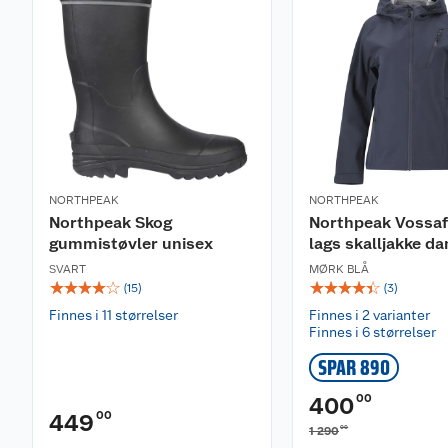
Materiale:
65% polyester og 35% bomull
Passform:
Justerbar passform. Normal i størrelsen.
Vaskeanvisning:
Kan vaskes på normalprogram og maks 40 grader. Un
tøymykner. Må ikke tørkes i tørketrommel, men lufttø
NORTHPEAK
NORTHPEAK
Northpeak Skog
Northpeak Vossafj
gummistøvler unisex
lags skalljakke d
SVART
MØRK BLÅ
☆
☆
☆
☆
☆
☆
☆
☆
☆
☆
(
15
)
(
3
)
Finnes i 11 størrelser
Finnes i 2 varianter
Finnes i 6 størrelser
SPAR 890
00
400
00
449
00
1 290