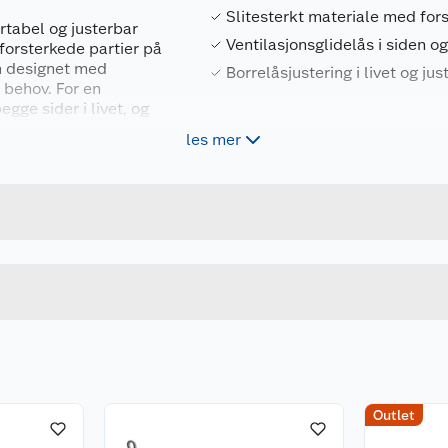
Slitesterkt materiale med for
rtabel og justerbar
Ventilasjonsglidelås i siden 
 forsterkede partier på
en designet med
Borrelåsjustering i livet og ju
r behov. For en
gge sider i livet, og
ukking for en mer
les mer
Forpakningsmål
k glidelåslomme på
5715443783827
Bruttovekt
CP233756NP
Høyde
 for deg som går mye
36
Lengde
u kjøper produktet får du invitasjon til å gi en omtale.
GUL/OKER
Bredde
Outlet