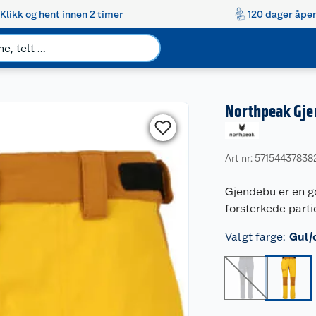
Klikk og hent innen 2 timer
120 dager åpen
Northpeak Gje
Art nr: 57154437838
Gjendebu er en g
forsterkede partie
Valgt farge
:
Gul/