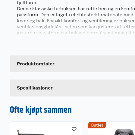
fjellturer.
Denne klassiske turbuksen har rette ben og en komfo
passform. Den er laget i et slitesterkt materiale med
knær og bak. For økt komfort og ventilering er buks
ventilasjonsglidelås i siden som kan justeres alt ette
justerbar passform har buksen borrelåsjustering på be
delvis elastisk benavslutning med justerbar knappel
Generelt
justerbar benvidde. Store sidelommer og en praktis
låret sørger for en sikker oppbevaring av verdisaker.
Artikkelnummer
Leverandørens artikkelnummer
Produktomtaler
Buksen passer godt til en aktiv livsstil og er perfekt
turer i all slags terreng.
Størrelse
Dette produktet har ikke fått noen omtale ennå. Hvis d
Egenskaper og funksjoner:
Farge
Spesifikasjoner
• Slitesterkt materiale
• Forsterkninger på knær og bak
• Ventilasjonsglidelås i siden
Ofte kjøpt sammen
• Borrelåsjustering i livet
• Delvis elastisk benavslutning
• Justerbar benvidde
• Romslige sidelommer
Outlet
• Glidelåslomme på låret