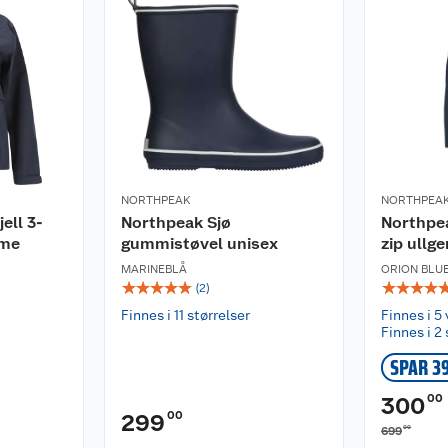
ngå å bruke
rkes. Må ikke blekes.
NORTHPEAK
NORTHPEA
ell 3-
Northpeak Sjø
Northpea
ame
gummistøvel unisex
zip ullg
MARINEBLÅ
ORION BLU
☆
☆
☆
☆
☆
☆
☆
☆
☆
(
2
)
Finnes i 11 størrelser
Finnes i 5 
Finnes i 2 
SPAR 3
00
300
00
299
00
699