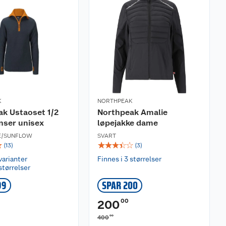
K
NORTHPEAK
k Ustaoset 1/2
Northpeak Amalie
enser unisex
løpejakke dame
E/SUNFLOW
SVART
☆
☆
☆
☆
☆
☆
(
13
)
(
3
)
varianter
Finnes i 3 størrelser
størrelser
99
SPAR 200
00
200
00
400