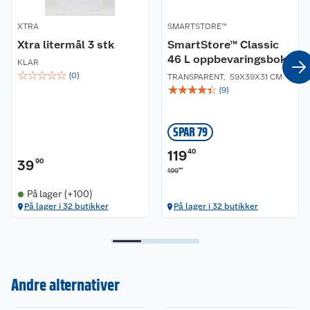
Omini logo på brystet
XTRA
SMARTSTORE™
Materiale:
100% polyester
Xtra litermål 3 stk
SmartStore™ Classic
46 L oppbevaringsboks
KLAR
Materialegenskaper:
☆
☆
☆
☆
☆
(
0
)
TRANSPARENT
,
59X39X31 CM
☆
☆
☆
☆
☆
(
9
)
Isolerende
Passform:
SPAR 79
Slim fit-modell. Normal i størrelsen.
119
40
39
90
00
199
Vaskeanvisning:
Kan vaskes i vaskemaskin på maks 40 grader. Kan
På lager (+100)
tørkes i tørketrommel på lav varme.
På lager i 32 butikker
På lager i 32 butikker
Andre alternativer