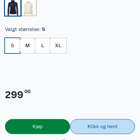
Valgt størrelse
:
S
S
M
L
XL
00
299
Kjøp
Klikk og hent