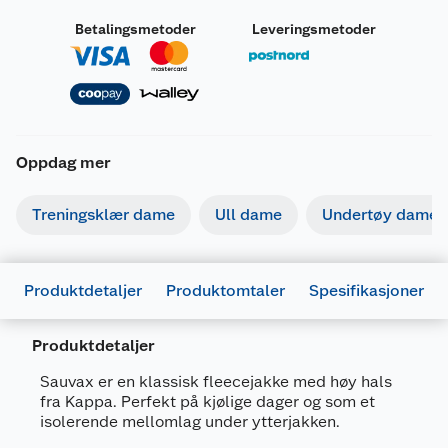
Betalingsmetoder
Leveringsmetoder
Oppdag mer
Treningsklær dame
Ull dame
Undertøy dame
Produktdetaljer
Produktomtaler
Spesifikasjoner
Produktdetaljer
Generelt
Sauvax er en klassisk fleecejakke med høy hals
Artikkelnummer
8054043101417
fra Kappa. Perfekt på kjølige dager og som et
isolerende mellomlag under ytterjakken.
Leverandørens artikkelnummer
341P7KW