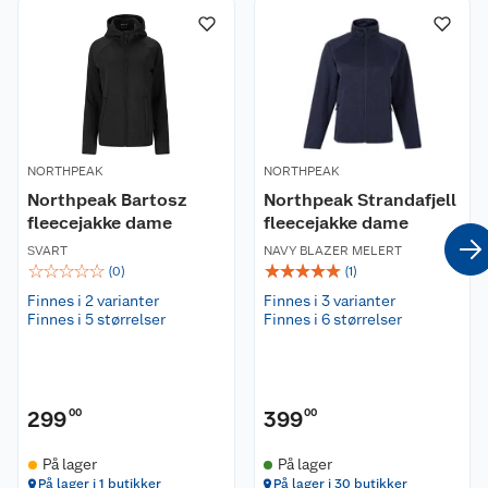
Kundeservice
Om oss
Kontakt oss
Nyheter
Angre- og returrett
NORTHPEAK
NORTHPEAK
Våre butikker
Reklamasjon og garanti
Northpeak Bartosz
Northpeak Strandafjell
fleecejakke dame
fleecejakke dame
Våre merkevarer
Ofte stilte spørsmål
SVART
NAVY BLAZER MELERT
☆
☆
☆
☆
☆
☆
☆
☆
☆
☆
(
0
)
(
1
)
Coop kjeder
Betalingsalternativer
Finnes i 2 varianter
Finnes i 3 varianter
Finnes i 5 størrelser
Finnes i 6 størrelser
Ledige stillinger
Leveringsalternativer
Åpent kjøp
Bærekraft
Pakkesporing
Coop medlem
299
00
399
00
Sikkerhetsdatablad
Sikkerhetsdatablad
Retur av el-avfall
Trampoline
På lager
På lager
På lager i 1 butikker
På lager i 30 butikker