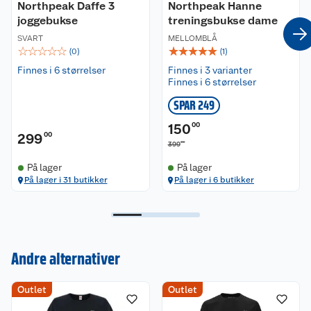
Northpeak Daffe 3
Northpeak Hanne
85% polyester og 15% elastan
joggebukse
treningsbukse dame
SVART
Materialegenskaper:
MELLOMBLÅ
☆
☆
☆
☆
☆
☆
☆
☆
☆
☆
(
0
)
(
1
)
• Pustende
• Fukttransporterende
Finnes i 6 størrelser
Finnes i 3 varianter
Finnes i 6 størrelser
Passform:
SPAR 249
Tettsittende passform. Normal i størrelsen.
150
00
299
00
Vaskeanvisning:
00
399
Kan vaskes på 40 grader på normalprogram. Må
På lager
På lager
ikke blekes. Kan strykes på lav temperatur. Unngå
På lager i 31 butikker
På lager i 6 butikker
å tørke trøyen i tørketrommel og la den heller
lufttørke.
Andre alternativer
Outlet
Outlet
Kundeservice