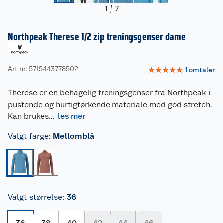
1
/
7
Northpeak Therese 1/2 zip treningsgenser dame
Art nr: 5715443778502
☆
☆
☆
☆
☆
1
omtaler
Therese er en behagelig treningsgenser fra Northpeak i
pustende og hurtigtørkende materiale med god stretch.
Kan brukes
...
les mer
Valgt farge
:
Mellomblå
Valgt størrelse
:
36
36
38
40
42
44
46