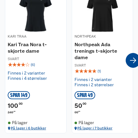
Om oss
Kontakt oss
Nyheter
Angre- og returrett
KARI TRAA
NORTHPEAK
Våre butikker
Reklamasjon og garanti
Kari Traa Nora t-
Northpeak Ada
skjorte dame
trenings t-skjorte
dame
Våre merkevarer
Ofte stilte spørsmål
SVART
☆
☆
☆
☆
☆
(
6
)
SVART
☆
☆
☆
☆
☆
(
1
)
Coop kjeder
Finnes i 2 varianter
Betalingsalternativer
Finnes i 4 størrelser
Finnes i 2 varianter
Finnes i 2 størrelser
Ledige stillinger
Leveringsalternativer
Åpent kjøp
SPAR 149
SPAR 49
Bærekraft
Pakkesporing
Coop medlem
100
00
50
00
00
00
249
99
Sikkerhetsdatablad
Sikkerhetsdatablad
Retur av el-avfall
Trampoline
På lager
På lager
På lager i 6 butikker
På lager i 7 butikker
Samvirkelag
Kjøpsvilkår
Klikk og hent
Festdrakter til hele familien
Hagemøbler og utemøbler