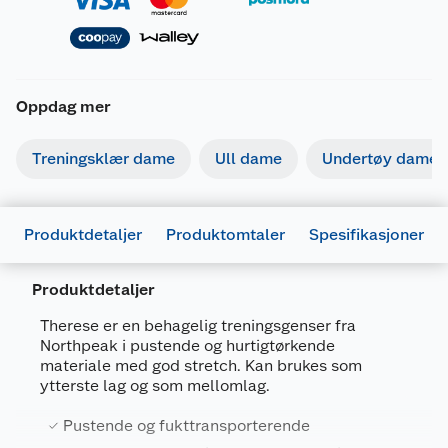
Oppdag mer
Treningsklær dame
Ull dame
Undertøy dame
Produktdetaljer
Produktomtaler
Spesifikasjoner
Produktdetaljer
Generelt
Therese er en behagelig treningsgenser fra
Artikkelnummer
5715443778502
Northpeak i pustende og hurtigtørkende
materiale med god stretch. Kan brukes som
Leverandørens artikkelnummer
CP231970NP
ytterste lag og som mellomlag.
Størrelse
36
Pustende og fukttransporterende
Farge
MELLOMBLÅ