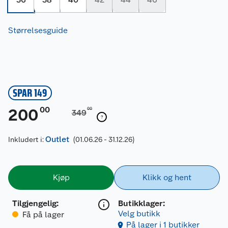
Størrelsesguide
SPAR 149
00
200
00
349
Outlet
Inkludert i:
(01.06.26 - 31.12.26)
Kjøp
Klikk og hent
Tilgjengelig
:
Butikklager:
Velg butikk
Få på lager
På lager i 1 butikker