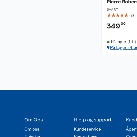
Pierre Rober
SVART
☆
☆
☆
☆
☆
(
2
)
00
349
På lager (1-5)
På lager i 4 b
Om Obs
Hjelp og support
Kund
Om oss
Kundeservice
Åpent
Nyheter
Kontakt oss
Coop