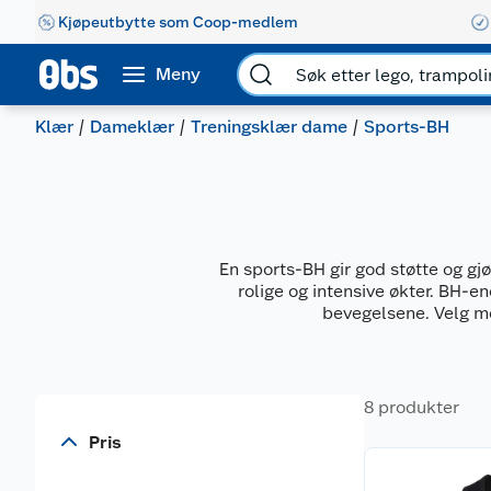
Kjøpeutbytte som Coop-medlem
Meny
Klær
Dameklær
Treningsklær dame
Sports-BH
En sports-BH gir god støtte og gj
rolige og intensive økter. BH-ene
bevegelsene. Velg me
8 produkter
Pris