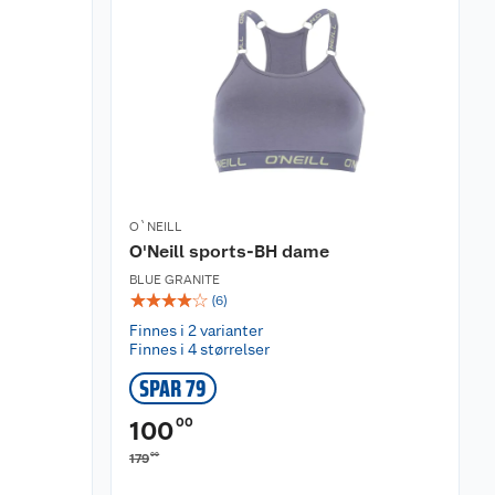
O`NEILL
O'Neill sports-BH dame
BLUE GRANITE
☆
☆
☆
☆
☆
(
6
)
Finnes i 2 varianter
Finnes i 4 størrelser
SPAR 79
00
100
00
179