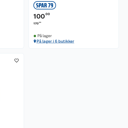
SPAR 79
00
100
00
179
På lager
På lager i 6 butikker