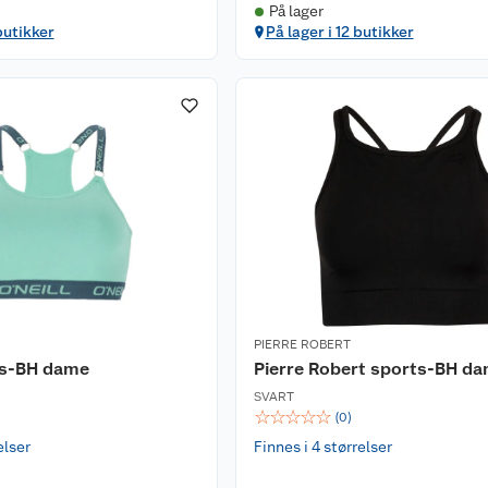
På lager
butikker
På lager i 12 butikker
PIERRE ROBERT
ts-BH dame
Pierre Robert sports-BH d
SVART
☆
☆
☆
☆
☆
(
0
)
elser
Finnes i 4 størrelser