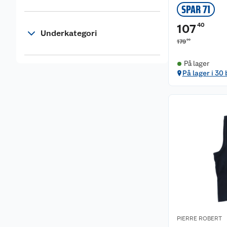
SPAR 71
40
107
Underkategori
00
179
På lager
På lager i 30
PIERRE ROBERT