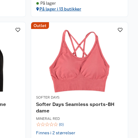
På lager
På lager i 13 butikker
Outlet
SOFTER DAYS
ame
Softer Days Seamless sports-BH
dame
MINERAL RED
☆
☆
☆
☆
☆
(
0
)
Finnes i 2 størrelser