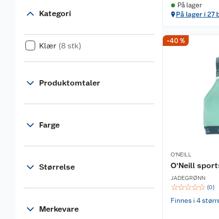
På lager
Kategori
På lager i 27 
-40 %
Klær
(8 stk)
Produktomtaler
Farge
O'NEILL
O'Neill spor
Størrelse
JADEGRØNN
☆
☆
☆
☆
☆
(
0
)
Finnes i 4 størr
Merkevare