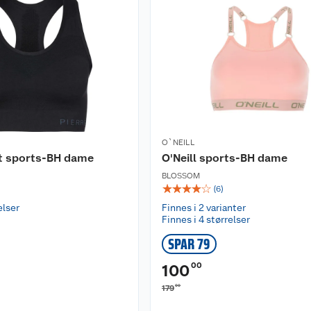
O`NEILL
rt sports-BH dame
O'Neill sports-BH dame
BLOSSOM
☆
☆
☆
☆
☆
(
6
)
elser
Finnes i 2 varianter
Finnes i 4 størrelser
SPAR 79
00
100
00
179