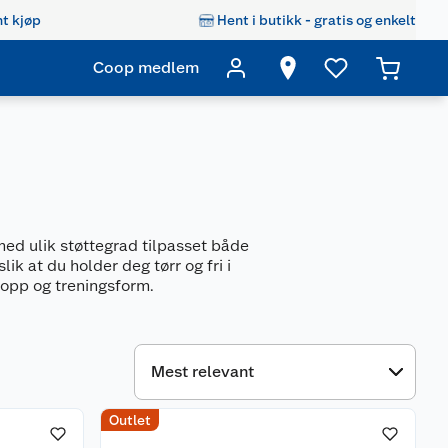
t kjøp
Hent i butikk - gratis og enkelt
Coop medlem
med ulik støttegrad tilpasset både
ik at du holder deg tørr og fri i
ropp og treningsform.
Outlet