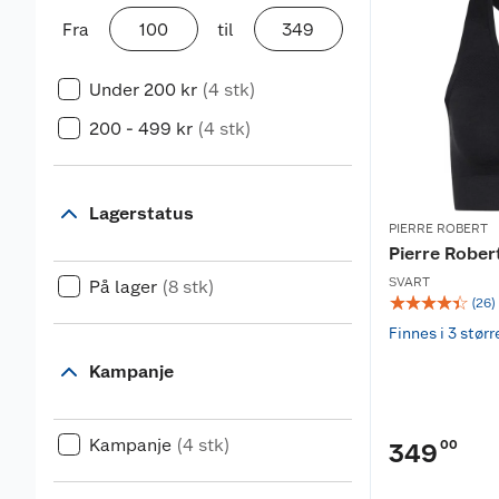
Fra
til
Under 200 kr
(4 stk)
200 - 499 kr
(4 stk)
Lagerstatus
PIERRE ROBERT
Pierre Robe
SVART
På lager
(8 stk)
☆
☆
☆
☆
☆
(
26
)
Finnes i 3 størr
Kampanje
Kampanje
(4 stk)
00
349