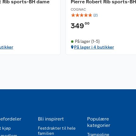
t Rib sports-BH dame
Pierre Robert Rib sports-B
COGNAC
☆
☆
☆
☆
☆
(
2
)
00
349
På lager (1-5)
utikker
På lager i 4 butikker
efordeler
Bli inspirert
Populære
kategorier
 kjøp
Festdrakter til hele
familien
Trampoline
 medlem