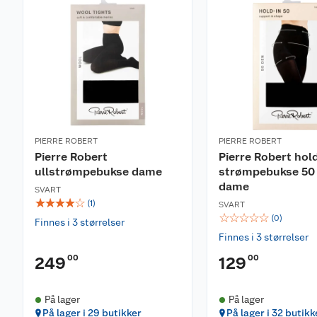
PIERRE ROBERT
PIERRE ROBERT
Pierre Robert
Pierre Robert hol
ullstrømpebukse dame
strømpebukse 50
dame
SVART
☆
☆
☆
☆
☆
(
1
)
SVART
☆
☆
☆
☆
☆
(
0
)
Finnes i 3 størrelser
Finnes i 3 størrelser
00
00
249
129
På lager
På lager
På lager i 29 butikker
På lager i 32 butikk