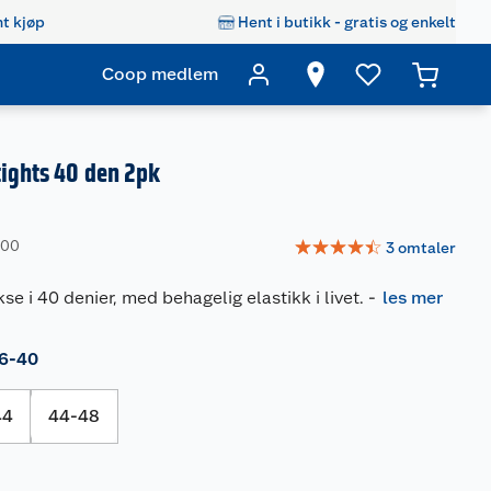
t kjøp
Hent i butikk - gratis og enkelt
Coop medlem
tights 40 den 2pk
☆
☆
☆
☆
☆
500
3
omtaler
e i 40 denier, med behagelig elastikk i livet.
-
les mer
6-40
44
44-48