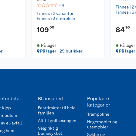
☆
☆
☆
☆
☆
(
0
)
Finnes i 2 
Finnes i 3 
Finnes i 2 varianter
Finnes i 3 størrelser
00
90
109
84
På lager
På lager
er
På lager i 29 butikker
På lager 
efordeler
Bli inspirert
Populære
kategorier
 kjøp
Festdrakter til hele
familien
Trampoline
 medlem
Alt til grillsesongen
Hagemøbler og
av el-avfall
utemøbler
Velg riktig
 og hent
barnesykkel
Sykler og