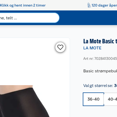
Klikk og hent innen 2 timer
120 dager åpen
La Mote Basic 
LA MOTE
Art nr: 7028413004
Basic strømpebuks
Valgt størrelse
:
3
36-40
40-