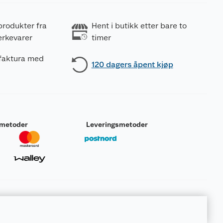
produkter fra
Hent i butikk etter bare to
erkevarer
timer
 faktura med
120 dagers åpent kjøp
smetoder
Leveringsmetoder