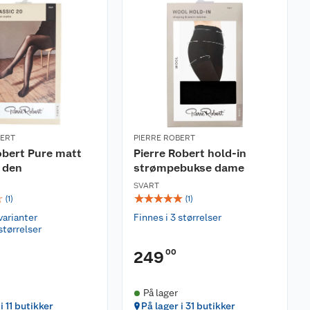
BERT
PIERRE ROBERT
obert Pure matt
Pierre Robert hold-in
0 den
strømpebukse dame
SVART
☆
☆
☆
☆
☆
☆
(
1
)
(
1
)
varianter
Finnes i 3 størrelser
størrelser
00
249
På lager
i 11 butikker
På lager i 31 butikker