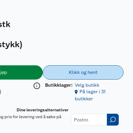
stk
stykk
)
jøp
Klikk og hent
Butikklager:
Velg butikk
)
På lager i 31
butikker
Dine leveringsalternativer
og pris for levering ved å søke på
r