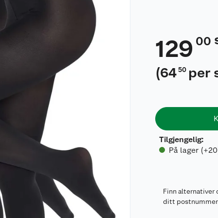
00
129
(
64
per 
50
K
Tilgjengelig
:
På lager (+20
Finn alternativer 
ditt postnumme