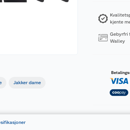
Kvalitets
kjente m
Gebyrfri
Walley
Betaling
e
Jakker dame
sifikasjoner