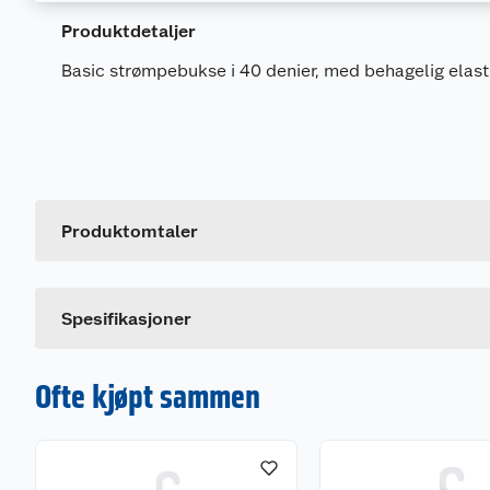
Produktdetaljer
Basic strømpebukse i 40 denier, med behagelig elastik
Generelt
Artikkelnummer
Leverandørens artikkelnummer
Produktomtaler
Størrelse
Farge
Spesifikasjoner
Ofte kjøpt sammen