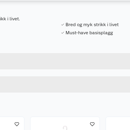
k i livet.
Bred og myk strikk i livet
Must-have basisplagg
Forpakningsmål
7028413004500
Bruttovekt
13394
Høyde
36-40
Lengde
BLACK
Bredde