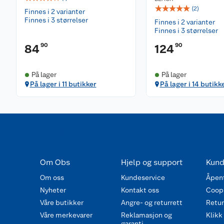
☆
☆
☆
☆
☆
(
2
)
Finnes i 2 varianter
Finnes i 3 størrelser
Finnes i 2 varianter
Finnes i 3 størrelser
90
90
84
124
På lager
På lager
På lager i 11 butikker
På lager i 14 butikk
Om Obs
Hjelp og support
Kund
Om oss
Kundeservice
Åpent
Nyheter
Kontakt oss
Coop
Våre butikker
Angre- og returrett
Retur 
Våre merkevarer
Reklamasjon og
Klikk
garanti