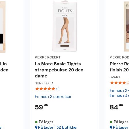
PIERRE ROBERT
PIERRE RO
d-in
La Mote Basic Tights
Pierre R
 den
strømpebukse 20 den
finish 2
dame
SVART
☆
☆
☆
☆
SUNKISSED
☆
☆
☆
☆
☆
(
1
)
Finnes i 2 
Finnes i 3 
Finnes i 2 størrelser
00
90
59
84
På lager
På lager
er
På lager i 32 butikker
På lager 