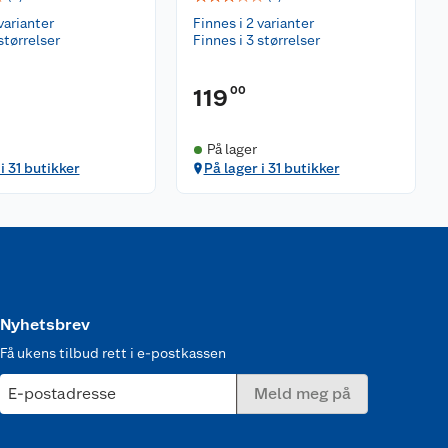
varianter
Finnes i 2 varianter
størrelser
Finnes i 3 størrelser
00
119
På lager
i 31 butikker
På lager i 31 butikker
Nyhetsbrev
Få ukens tilbud rett i e-postkassen
E-postadresse
Meld meg på