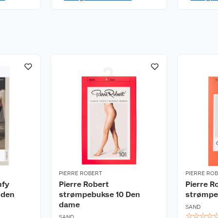
PIERRE ROBERT
PIERRE RO
mfy
Pierre Robert
Pierre R
 den
strømpebukse 10 Den
strømpe
dame
SAND
☆
☆
☆
☆
SAND