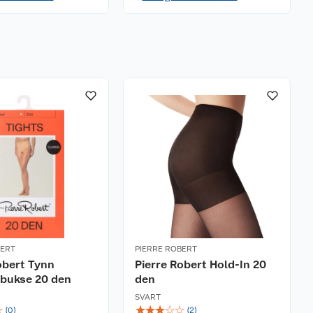
BERT
PIERRE ROBERT
obert Tynn
Pierre Robert Hold-In 20
bukse 20 den
den
SVART
☆
☆
☆
☆
☆
☆
(
0
)
(
2
)