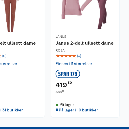
JANUS
elt ullsett dame
Janus 2-delt ullsett dame
ROSA
☆
☆
☆
☆
☆
☆
(
0
)
(
3
)
størrelser
Finnes i 3 størrelser
SPAR 179
30
419
00
599
På lager
i 31 butikker
På lager i 10 butikker