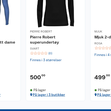
PIERRE ROBERT
MJUK
Pierre Robert
Mjuk 2-d
ett dame
superundertøy
ROSA
☆
☆
☆
☆
SVART
☆
☆
☆
☆
☆
(
0
)
Finnes i 4 
Finnes i 3 størrelser
00
00
500
499
På lager
På lager
r
På lager i 3 butikker
På lager 