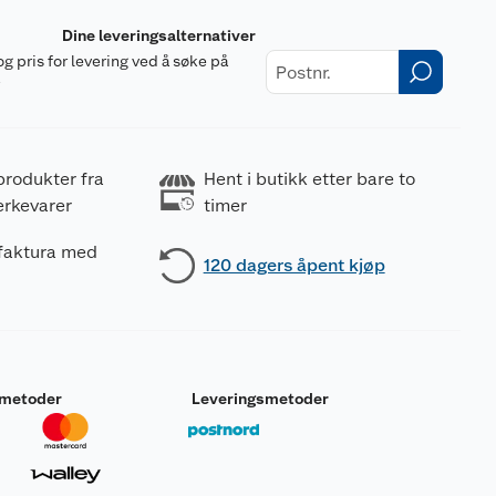
Dine leveringsalternativer
og pris for levering ved å søke på
r
produkter fra
Hent i butikk etter bare to
erkevarer
timer
 faktura med
120 dagers åpent kjøp
smetoder
Leveringsmetoder