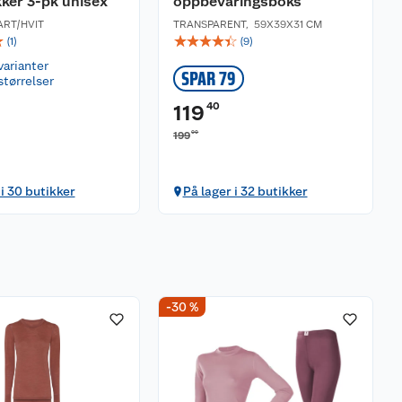
ker 3-pk unisex
oppbevaringsboks
ART/HVIT
TRANSPARENT
,
59X39X31 CM
☆
☆
☆
☆
☆
☆
(
1
)
(
9
)
varianter
SPAR 79
størrelser
40
119
00
199
 i 30 butikker
På lager i 32 butikker
-30 %