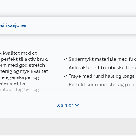
sifikasjoner
k kvalitet med et
erfekt til aktiv bruk.
Supermykt materiale med fuk
form med god stretch
Antibakterielt bambuskullbel
 herlig og myk kvalitet
Trøye med rund hals og longs
lle egenskaper og
aterialet har
Perfekt som innerste lag på a
older deg tørr og
les mer
Forpakningsmål
 har Tufte-logo på
derst ved bena.
7071812220880
Bruttovekt
3918-411-04
Høyde