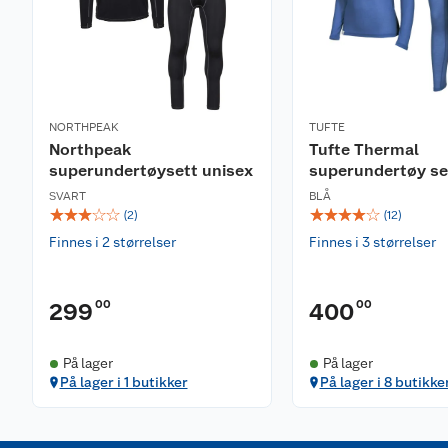
NORTHPEAK
TUFTE
Northpeak
Tufte Thermal
superundertøysett unisex
superundertøy s
SVART
BLÅ
☆
☆
☆
☆
☆
☆
☆
☆
☆
☆
(
2
)
(
12
)
Finnes i 2 størrelser
Finnes i 3 størrelser
00
00
299
400
På lager
På lager
På lager i 1 butikker
På lager i 8 butikke