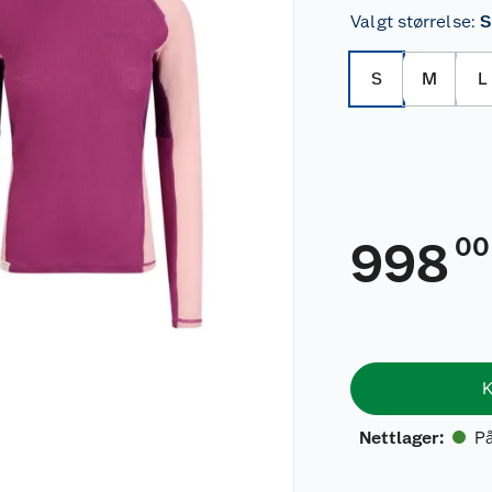
Valgt størrelse
:
S
S
M
L
00
998
K
På
Nettlager
: