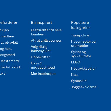
efordeler
Bli inspirert
Populære
kategorier
 kjøp
Festdrakter til hele
familien
Trampoline
 medlem
Alt til grillsesongen
Hagemøbler og
av el-avfall
utemøbler
Velg riktig
 og hent
barnesykkel
Sykler og
regaranti
sykkelutstyr
Oppskrifter
 Mastercard
LEGO
Ukas 4
bedriftskort
middagstilbud
Høytrykkspyler
ake
Mer inspirasjon
Klær
Symaskin
Joggesko dame