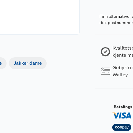
Finn alternativer 
ditt postnumme
Kvalitets
kjente m
e
Jakker dame
Gebyrfri
Walley
Betaling