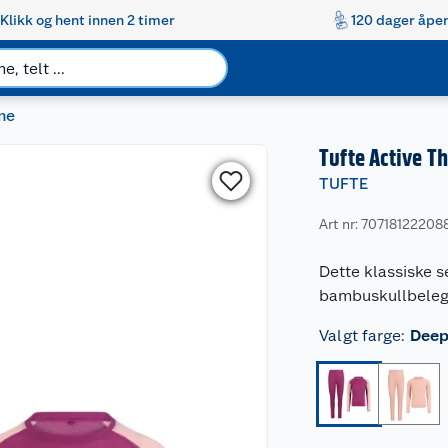
Klikk og hent innen 2 timer
120 dager åpen
me
Tufte Active T
TUFTE
Art nr: 70718122208
Dette klassiske s
bambuskullbelegg
Valgt farge
:
Deep