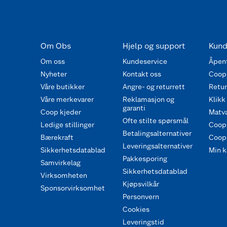
Om Obs
Hjelp og support
Kund
Om oss
Kundeservice
Åpent
Nyheter
Kontakt oss
Coop
Våre butikker
Angre- og returrett
Retur 
Våre merkevarer
Reklamasjon og
Klikk
garanti
Coop kjeder
Matva
Ofte stilte spørsmål
Ledige stillinger
Coop
Betalingsalternativer
Bærekraft
Coop 
Leveringsalternativer
Sikkerhetsdatablad
Min k
Pakkesporing
Samvirkelag
Sikkerhetsdatablad
Virksomheten
Kjøpsvilkår
Sponsorvirksomhet
Personvern
Cookies
Leveringstid