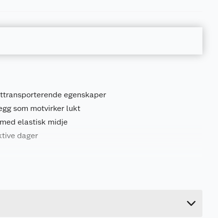
ttransporterende egenskaper
egg som motvirker lukt
 med elastisk midje
ktive dager
0.3 kg
6 cm