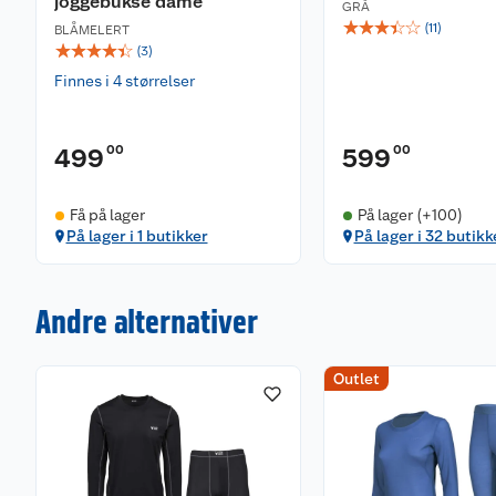
joggebukse dame
GRÅ
☆
☆
☆
☆
☆
(
11
)
BLÅMELERT
☆
☆
☆
☆
☆
(
3
)
Finnes i 4 størrelser
00
00
499
599
Få på lager
På lager (+100)
På lager i 1 butikker
På lager i 32 butikk
Andre alternativer
Outlet