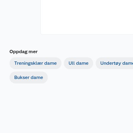
Oppdag mer
Treningsklær dame
Ull dame
Undertøy dam
Bukser dame