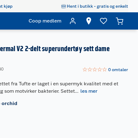
t kjøp
Hent i butikk - gratis og enkelt
Coop medlem
hermal V2 2-delt superundertøy sett dame
☆
☆
☆
☆
☆
80
0
omtaler
ettet fra Tufte er laget i en supermyk kvalitet med et
 som motvirker bakterier. Settet
...
les mer
 orchid