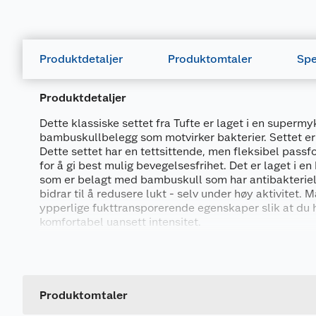
Produktdetaljer
Produktomtaler
Spe
Produktdetaljer
Dette klassiske settet fra Tufte er laget i en supermy
bambuskullbelegg som motvirker bakterier. Settet er p
Dette settet har en tettsittende, men fleksibel pass
for å gi best mulig bevegelsesfrihet. Det er laget i en
som er belagt med bambuskull som har antibakterie
bidrar til å redusere lukt - selv under høy aktivitet. M
ypperlige fukttransporerende egenskaper slik at du h
komfortabel uansett intensitet.
Generelt
Den langermede trøyen er designet med rund hals og
brystet. Longsen har elastikk i livet og myke bråt ne
Artikkelnummer
Leverandørens artikkelnummer
Produktomtaler
Øvrige detaljer: