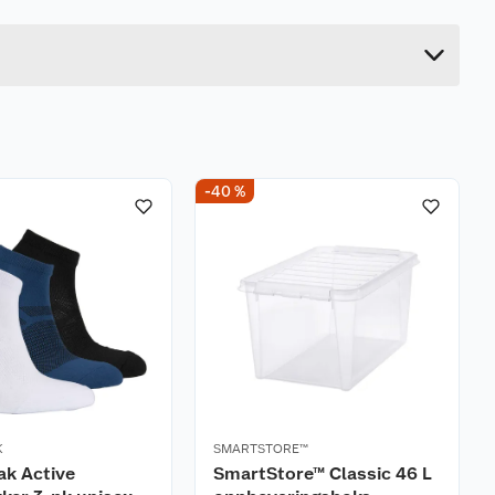
22 cm
20 cm
-40 %
K
SMARTSTORE™
ak Active
SmartStore™ Classic 46 L