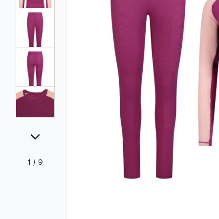
1
/
9