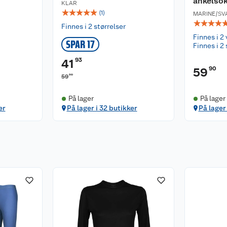
ankelsok
KLAR
☆
☆
☆
☆
☆
(
1
)
MARINE/SV
☆
☆
☆
☆
Finnes i 2 størrelser
Finnes i 2 
SPAR 17
Finnes i 2 
93
41
90
59
90
59
På lager
På lager
er
På lager i 32 butikker
På lager