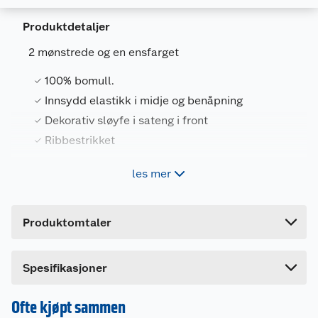
Produktdetaljer
Generelt
2 mønstrede og en ensfarget
Artikkelnummer
7318161445510
100% bomull.
Leverandørens artikkelnummer
832203-854
Innsydd elastikk i midje og benåpning
Størrelse
XL
Dekorativ sløyfe i sateng i front
Farge
MIX
Ribbestrikket
Forpakningsmål
les mer
Softer Days Maxitruse 3 pk. i 100% bomull er en
Bruttovekt
1 kg
ribbestrikket variant. Innsydd elastikk i midje og
Høyde
6.233 cm
benåpning. 2 mønstrede og en ensfarget.
Produktomtaler
Dekorativ sløyfe i sateng i front. Maskinvaskes på
Lengde
11.517 cm
60 grader, unngå tørketrommel.
Bredde
14.067 cm
Spesifikasjoner
Ofte kjøpt sammen