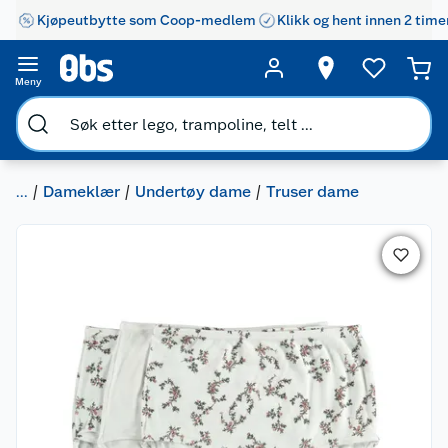
Kjøpeutbytte som Coop-medlem
Klikk og hent innen 2 time
Meny
...
Dameklær
Undertøy dame
Truser dame