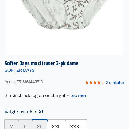
Softer Days maxitruser 3-pk dame
SOFTER DAYS
Art nr: 7318161445510
☆
☆
☆
☆
☆
2
omtaler
2 mønstrede og en ensfarget
-
les mer
Valgt størrelse
:
XL
M
L
XL
XXL
XXXL