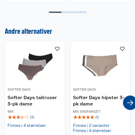
Andre alternativer
Kundeservice
Om oss
Kontakt oss
Nyheter
Angre- og returrett
Våre butikker
Reklamasjon og garanti
SOFTER DAYS
SOFTER DAYS
Våre merkevarer
Ofte stilte spørsmål
Softer Days taitruser
Softer Days hipster 3-
3-pk dame
pk dame
Coop kjeder
Betalingsalternativer
MIX
MIX ENSFARGET
☆
☆
☆
☆
☆
☆
☆
☆
☆
☆
(
3
)
(
1
)
Ledige stillinger
Leveringsalternativer
Åpent kjøp
Finnes i 4 størrelser
Finnes i 2 varianter
Finnes i 4 størrelser
Bærekraft
Pakkesporing
Coop medlem