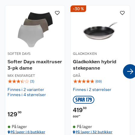
-30 %
SOFTER DAYS
GLADKOKKEN
Softer Days maxitruser
Gladkokken hybrid
3-pk dame
stekepanne
MIX ENSFARGET
GRÅ
☆
☆
☆
☆
☆
☆
☆
☆
☆
☆
(
3
)
(
69
)
Finnes i 2 varianter
Finnes i 2 størrelser
Finnes i 4 størrelser
SPAR 179
419
30
129
00
00
599
På lager
På lager
På lager i 6 butikker
På lager i 32 butikker