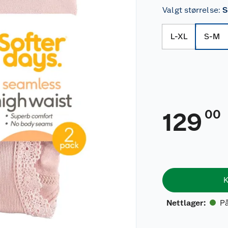
Valgt størrelse
:
S
L-XL
S-M
00
129
K
På
Nettlager
: