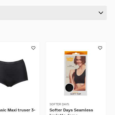
17.6 cm
10.2 cm
SOFTER DAYS
asic Maxi truser 3-
Softer Days Seamless