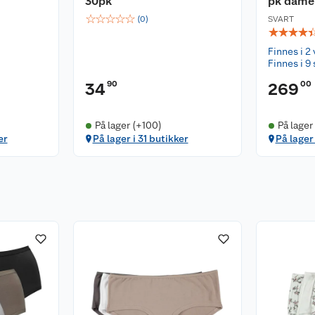
30pk
pk dame
☆
☆
☆
☆
☆
(
0
)
SVART
☆
☆
☆
☆
Finnes i 2 
Finnes i 9 
90
00
34
269
På lager (+100)
På lager
er
På lager i 31 butikker
På lager