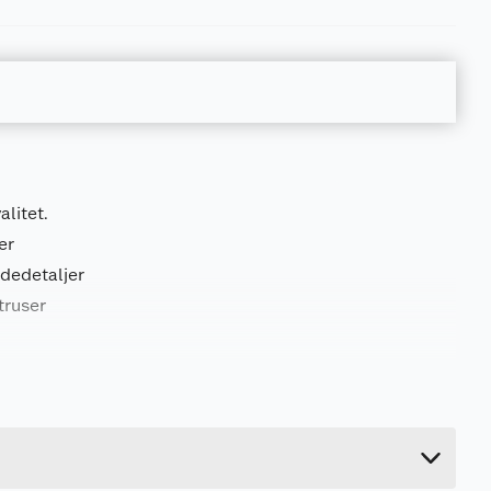
alitet.
er
ndedetaljer
truser
0.1 kg
3 cm