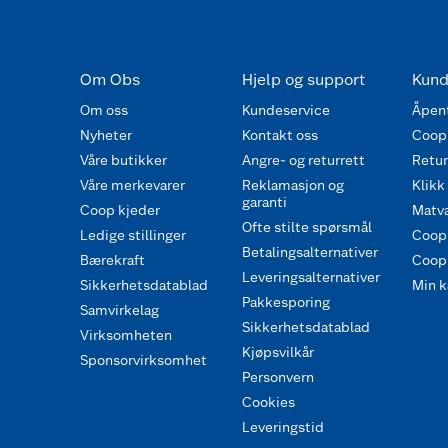
Om Obs
Hjelp og support
Kund
Om oss
Kundeservice
Åpent
Nyheter
Kontakt oss
Coop
Våre butikker
Angre- og returrett
Retur 
Våre merkevarer
Reklamasjon og
Klikk
garanti
Coop kjeder
Matva
Ofte stilte spørsmål
Ledige stillinger
Coop
Betalingsalternativer
Bærekraft
Coop 
Leveringsalternativer
Sikkerhetsdatablad
Min k
Pakkesporing
Samvirkelag
Sikkerhetsdatablad
Virksomheten
Kjøpsvilkår
Sponsorvirksomhet
Personvern
Cookies
Leveringstid