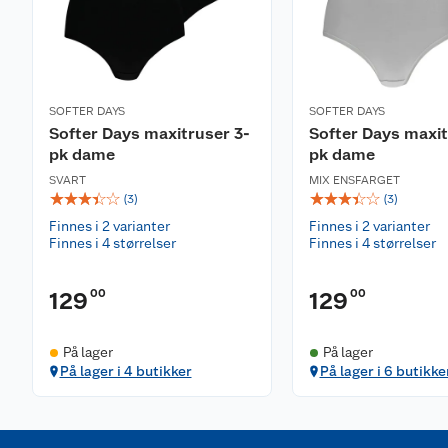
SOFTER DAYS
SOFTER DAYS
Softer Days maxitruser 3-
Softer Days maxit
pk dame
pk dame
SVART
MIX ENSFARGET
☆
☆
☆
☆
☆
☆
☆
☆
☆
☆
(
3
)
(
3
)
Finnes i 2 varianter
Finnes i 2 varianter
Finnes i 4 størrelser
Finnes i 4 størrelser
00
00
129
129
På lager
På lager
På lager i 4 butikker
På lager i 6 butikke