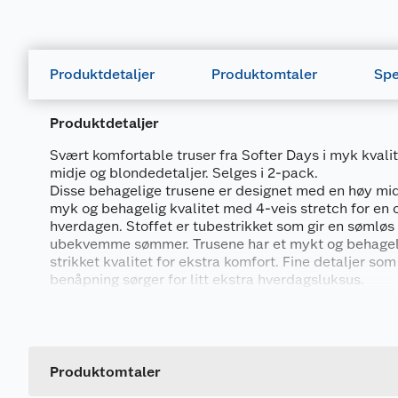
Produktdetaljer
Produktomtaler
Spe
Produktdetaljer
Svært komfortable truser fra Softer Days i myk kvali
midje og blondedetaljer. Selges i 2-pack.
Disse behagelige trusene er designet med en høy midj
myk og behagelig kvalitet med 4-veis stretch for en 
hverdagen. Stoffet er tubestrikket som gir en sømløs kv
ubekvemme sømmer. Trusene har et mykt og behagel
strikket kvalitet for ekstra komfort. Fine detaljer so
benåpning sørger for litt ekstra hverdagsluksus.
Generelt
Øvrige detaljer:
• Høy midje
Artikkelnummer
• Sømløs kvalitet
Leverandørens artikkelnummer
Produktomtaler
• 4-veis stretch
• Behagelig strikk i livet