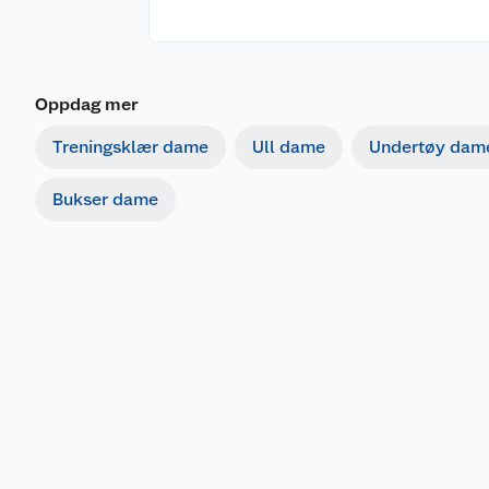
Oppdag mer
Treningsklær dame
Ull dame
Undertøy dam
Bukser dame