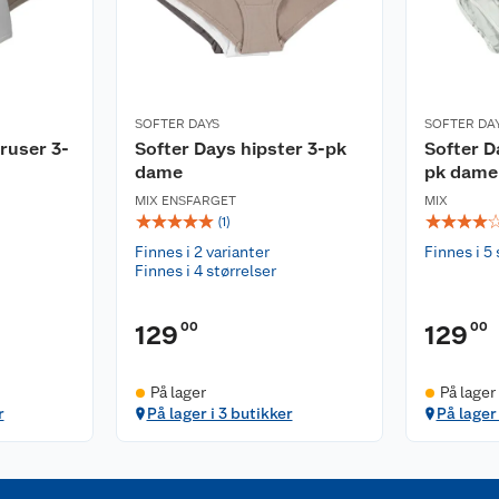
SOFTER DAYS
SOFTER DA
ruser 3-
Softer Days hipster 3-pk
Softer D
dame
pk dame
MIX ENSFARGET
MIX
☆
☆
☆
☆
☆
☆
☆
☆
☆
(
1
)
Finnes i 2 varianter
Finnes i 5 
Finnes i 4 størrelser
00
00
129
129
På lager
På lager
r
På lager i 3 butikker
På lager 