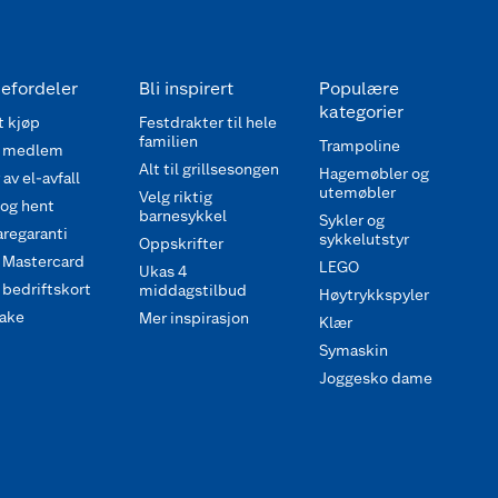
efordeler
Bli inspirert
Populære
kategorier
 kjøp
Festdrakter til hele
familien
Trampoline
 medlem
Alt til grillsesongen
Hagemøbler og
av el-avfall
utemøbler
Velg riktig
 og hent
barnesykkel
Sykler og
regaranti
sykkelutstyr
Oppskrifter
 Mastercard
LEGO
Ukas 4
bedriftskort
middagstilbud
Høytrykkspyler
ake
Mer inspirasjon
Klær
Symaskin
Joggesko dame