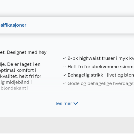
sifikasjoner
tet. Designet med høy
2-pk highwaist truser i myk kv
e. De er laget i en
Helt fri for ubekvemme sømm
optimal komfort i
Behagelig strikk i livet og blo
alitet, helt fri for
ig midjebånd i
Gode og behagelige hverdags
m blondekant i
les mer
Forpakningsmål
7318161444292
Bruttovekt
7320125-631
Høyde