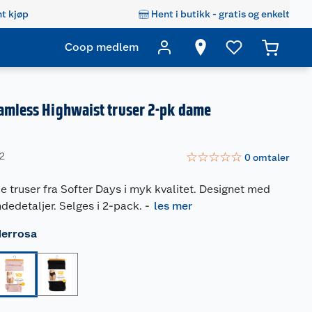
t kjøp
Hent i butikk - gratis og enkelt
Coop medlem
amless Highwaist truser 2-pk dame
☆
☆
☆
☆
☆
92
0
omtaler
 truser fra Softer Days i myk kvalitet. Designet med
dedetaljer. Selges i 2-pack.
-
les mer
errosa