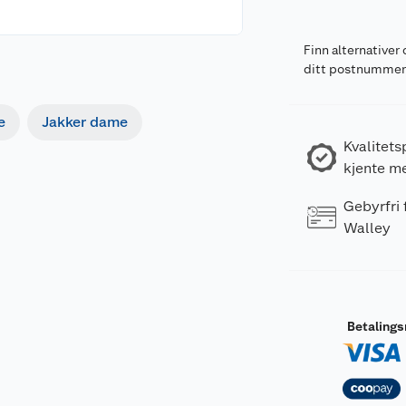
Finn alternativer 
ditt postnumme
e
Jakker dame
Kvalitets
kjente m
Gebyrfri
Walley
Betaling