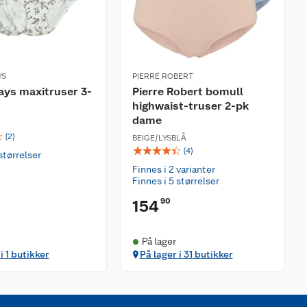
YS
PIERRE ROBERT
ays maxitruser 3-
Pierre Robert bomull
highwaist-truser 2-pk
dame
☆
(
2
)
BEIGE/LYSBLÅ
☆
☆
☆
☆
☆
(
4
)
størrelser
Finnes i 2 varianter
Finnes i 5 størrelser
90
154
På lager
i 1 butikker
På lager i 31 butikker