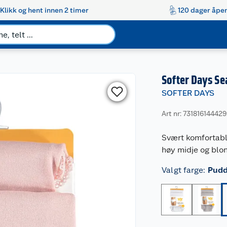
Klikk og hent innen 2 timer
120 dager åpen
Softer Days Se
SOFTER DAYS
Art nr: 73181614442
Svært komfortable
høy midje og blon
Valgt farge
:
Pudd