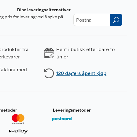
Dine leveringsalternativer
og pris for levering ved å søke på
r
produkter fra
Hent i butikk etter bare to
erkevarer
timer
 faktura med
120 dagers åpent kjøp
smetoder
Leveringsmetoder