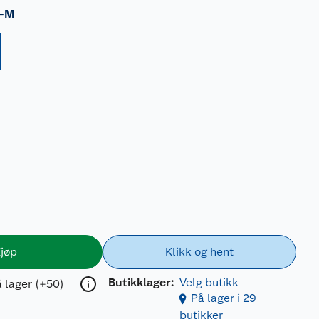
-M
jøp
Klikk og hent
Butikklager:
Velg butikk
 lager (+50)
På lager i 29
butikker