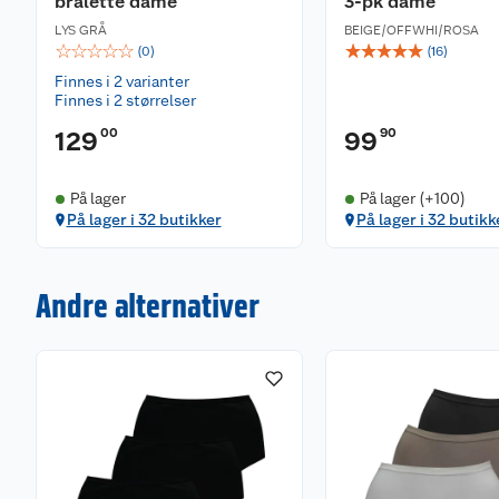
bralette dame
3-pk dame
LYS GRÅ
BEIGE/OFFWHI/ROSA
☆
☆
☆
☆
☆
☆
☆
☆
☆
☆
(
0
)
(
16
)
Finnes i 2 varianter
Finnes i 2 størrelser
00
90
129
99
På lager
På lager (+100)
På lager i 32 butikker
På lager i 32 butikk
Andre alternativer