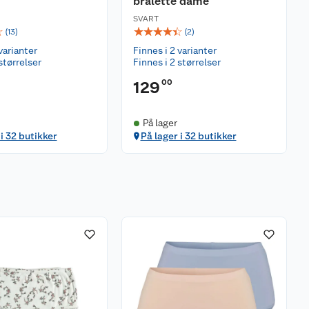
bralette dame
SVART
☆
☆
☆
☆
☆
☆
(
13
)
(
2
)
varianter
Finnes i 2 varianter
størrelser
Finnes i 2 størrelser
00
129
På lager
 i 32 butikker
På lager i 32 butikker