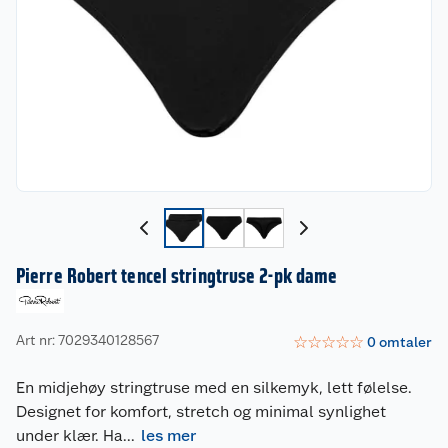
Pierre Robert tencel stringtruse 2-pk dame
Art nr: 7029340128567
☆
☆
☆
☆
☆
0
omtaler
En midjehøy stringtruse med en silkemyk, lett følelse.
Designet for komfort, stretch og minimal synlighet
under klær. Ha
...
les mer