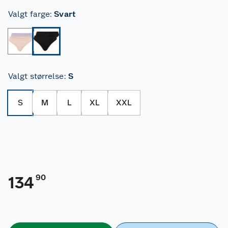
Valgt farge
:
Svart
Valgt størrelse
:
S
S
M
L
XL
XXL
90
134