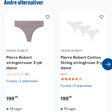
Andre alternativer
Kundeservice
Om oss
Kontakt oss
Nyheter
Angre- og returrett
Våre butikker
Reklamasjon og garanti
PIERRE ROBERT
PIERRE ROBERT
Våre merkevarer
Ofte stilte spørsmål
Pierre Robert
Pierre Robert Cotton
stringstruser 3-pk
String stringtruse 3-pk
dame
dame
Coop kjeder
Betalingsalternativer
☆
☆
☆
☆
☆
(
0
)
HVIT
☆
☆
☆
☆
☆
(
1
)
Ledige stillinger
Leveringsalternativer
Åpent kjøp
Finnes i 2 størrelser
Finnes i 3 størrelser
Bærekraft
Pakkesporing
Coop medlem
199
00
199
00
Sikkerhetsdatablad
Sikkerhetsdatablad
Retur av el-avfall
Trampoline
På lager
På lager