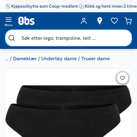
Kjøpeutbytte som Coop-medlem
Klikk og hent innen 2 time
Meny
...
Dameklær
Undertøy dame
Truser dame