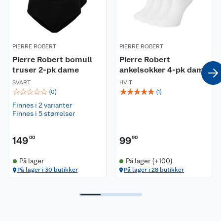
God stretch
Myk og flat, elastisk linning
Minimal synlighet under klær
Egnet for sensitiv hud
PIERRE ROBERT
PIERRE ROBERT
Pierre Robert bomull
Pierre Robert
Materiale:
truser 2-pk dame
ankelsokker 4-pk dame
Laget av 92% Tencel™ Lyocell og 8% elastan
SVART
HVIT
☆
☆
☆
☆
☆
☆
☆
☆
☆
☆
(
0
)
(
1
)
Passform:
Normal midjehøyde. Normal passform.
Finnes i 2 varianter
Finnes i 5 størrelser
Vaskeanvisning:
Vaskes på 40 grader med lignende farger.
149
00
99
90
Miljø og bærekraft:
På lager
På lager (+100)
Forpakningen er laget i resirkulerte materialer.
På lager i 30 butikker
På lager i 28 butikker
Les mer om hvordan Pierre Robert jobber med å
beskytte mennesker og planeten på deres
hjemmesider.