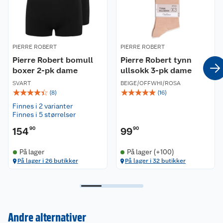
Middels høy midje
Elastisk linning
Materiale:
PIERRE ROBERT
PIERRE ROBERT
70% bomull, 20% LENZING™ ECOVERO™ og 10%
Pierre Robert bomull
Pierre Robert tynn
elastan
boxer 2-pk dame
ullsokk 3-pk dame
Passform:
SVART
BEIGE/OFFWHI/ROSA
☆
☆
☆
☆
☆
☆
☆
☆
☆
☆
Normal midje. Normal passform.
(
8
)
(
16
)
Finnes i 2 varianter
Vaskeanvisning:
Finnes i 5 størrelser
Vaskes på 60 grader med lignende farger.
154
90
99
90
Miljø og bærekraft:
På lager
På lager (+100)
Forpakningen er laget i resirkulerte materialer.
På lager i 26 butikker
På lager i 32 butikker
Les mer om hvordan Pierre Robert jobber med å
beskytte mennesker og planeten på deres
hjemmesider.
Andre alternativer