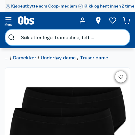
Kjøpeutbytte som Coop-medlem
Klikk og hent innen 2 time
Meny
...
Dameklær
Undertøy dame
Truser dame