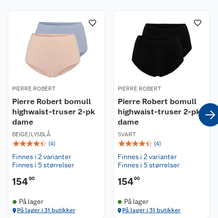
Kundeservice
Om oss
Kontakt oss
Nyheter
Angre- og returrett
Våre butikker
Reklamasjon og garanti
PIERRE ROBERT
PIERRE ROBERT
Våre merkevarer
Ofte stilte spørsmål
Pierre Robert bomull
Pierre Robert bomull
highwaist-truser 2-pk
highwaist-truser 2-pk
dame
dame
Coop kjeder
Betalingsalternativer
BEIGE/LYSBLÅ
SVART
☆
☆
☆
☆
☆
☆
☆
☆
☆
☆
(
4
)
(
4
)
Ledige stillinger
Leveringsalternativer
Åpent kjøp
Finnes i 2 varianter
Finnes i 2 varianter
Finnes i 5 størrelser
Finnes i 5 størrelser
Bærekraft
Pakkesporing
Coop medlem
154
90
154
90
Sikkerhetsdatablad
Sikkerhetsdatablad
Retur av el-avfall
Trampoline
På lager
På lager
På lager i 31 butikker
På lager i 31 butikker
Samvirkelag
Kjøpsvilkår
Klikk og hent
Festdrakter til hele familien