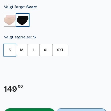
Valgt farge
:
Svart
Valgt størrelse
:
S
S
M
L
XL
XXL
00
149