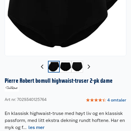
Pierre Robert bomull highwaist-truser 2-pk dame
Art nr: 7029340125764
☆
☆
☆
☆
☆
4
omtaler
En klassisk highwaist-truse med høyt liv og en klassisk
passform, med litt ekstra dekning rundt hoftene. Har en
myk og f
...
les mer