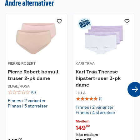
Andre alternativer
Kundeservice
Om oss
Kontakt oss
Nyheter
Angre- og returrett
PIERRE ROBERT
KARI TRAA
Pierre Robert bomull
Kari Traa Therese
Våre butikker
Reklamasjon og garanti
truser 2-pk dame
hipstertruser 3-pk
dame
BEIGE/ROSA
Våre merkevarer
Ofte stilte spørsmål
☆
☆
☆
☆
☆
(
0
)
LILLA
☆
☆
☆
☆
☆
(
1
)
Finnes i 2 varianter
Coop kjeder
Betalingsalternativer
Finnes i 5 størrelser
Finnes i 2 varianter
Finnes i 4 størrelser
Ledige stillinger
Leveringsalternativer
Åpent kjøp
Medlem
149
00
Bærekraft
Pakkesporing
Coop medlem
Ikke medlem
00
00