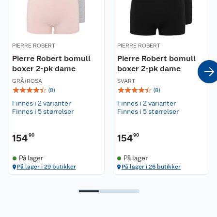
Høy midje
Elastisk linning
Materiale:
PIERRE ROBERT
PIERRE ROBERT
70% bomull, 20% LENZING™ ECOVERO™ og 10%
Pierre Robert bomull
Pierre Robert bomull
elastan
boxer 2-pk dame
boxer 2-pk dame
Passform:
GRÅ/ROSA
SVART
☆
☆
☆
☆
☆
☆
☆
☆
☆
☆
Høy midje.
(
8
)
(
8
)
Finnes i 2 varianter
Finnes i 2 varianter
Vaskeanvisning:
Finnes i 5 størrelser
Finnes i 5 størrelser
Vaskes på 60 grader med lignende farger.
154
90
154
90
Miljø og bærekraft:
Forpakningen er laget i resirkulerte materialer.
På lager
På lager
Les mer om hvordan Pierre Robert jobber med å
På lager i 29 butikker
På lager i 26 butikker
beskytte mennesker og planeten på deres
hjemmesider.