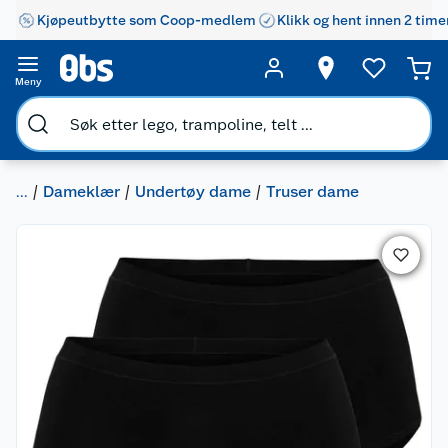
Kjøpeutbytte som Coop-medlem
Klikk og hent innen 2 time
Meny
...
Dameklær
Undertøy dame
Truser dame