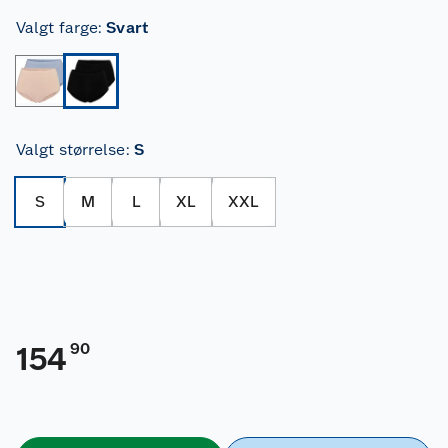
Valgt farge
:
Svart
Valgt størrelse
:
S
S
M
L
XL
XXL
90
154