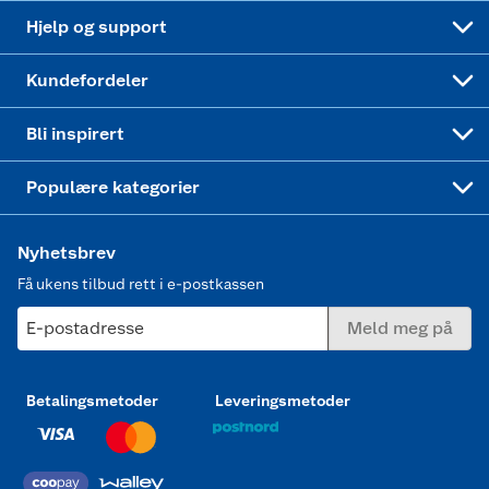
Leveringstid
Coop bedriftskort
Oppskrifter
Høytrykkspyler
Hjelp og support
Min kake
Ukas 4 middagstilbud
Klær
Kundefordeler
Mer inspirasjon
Symaskin
Bli inspirert
Joggesko dame
Populære kategorier
Nyhetsbrev
Få ukens tilbud rett i e-postkassen
E-postadresse
Meld meg på
Betalingsmetoder
Leveringsmetoder