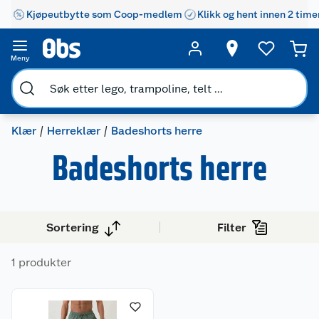
Kjøpeutbytte som Coop-medlem
Klikk og hent innen 2 time
Meny
Klær
Herreklær
Badeshorts herre
Badeshorts herre
Sortering
Filter
Kundeservice
1 produkter
Om oss
Kontakt oss
Nyheter
Angre- og returrett