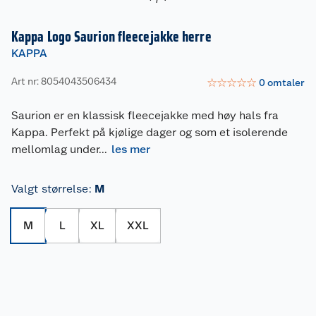
Kappa Logo Saurion fleecejakke herre
KAPPA
Art nr: 8054043506434
☆
☆
☆
☆
☆
0
omtaler
Saurion er en klassisk fleecejakke med høy hals fra
Kappa. Perfekt på kjølige dager og som et isolerende
mellomlag under
...
les mer
Valgt størrelse
:
M
M
L
XL
XXL