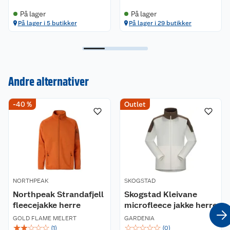
tørkes i tørketrommel på lav varme.
På lager
På lager
På lager i 5 butikker
På lager i 29 butikker
Andre alternativer
-40 %
Outlet
Kundeservice
Om oss
Kontakt oss
Nyheter
Angre- og returrett
NORTHPEAK
Våre butikker
SKOGSTAD
Reklamasjon og garanti
Northpeak Strandafjell
Skogstad Kleivane
fleecejakke herre
microfleece jakke herre
Våre merkevarer
Ofte stilte spørsmål
GOLD FLAME MELERT
GARDENIA
☆
☆
☆
☆
☆
☆
☆
☆
☆
☆
(
1
)
(
0
)