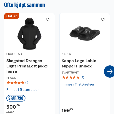
en omtale.
Ofte kjøpt sammen
sidelommer.
Øvrige detaljer:
Outlet
Polarfleece
Høy hals
Sidelommer
Omini logo på brystet
SKOGSTAD
KAPPA
Materiale:
100% polyester
Skogstad Drangen
Kappa Logo Lablo
Light PrimaLoft jakke
slippers unisex
Materialegenskaper:
herre
SVART/HVIT
☆
☆
☆
☆
☆
(
2
)
BLACK
☆
☆
☆
☆
☆
Isolerende
(
1
)
Finnes i 11 størrelser
Finnes i 5 størrelser
Passform:
Rett modell. Normal i størrelsen.
SPAR 790
500
00
Vaskeanvisning:
199
00
00
1 290
Kan vaskes i vaskemaskin på maks 40 grader. Kan