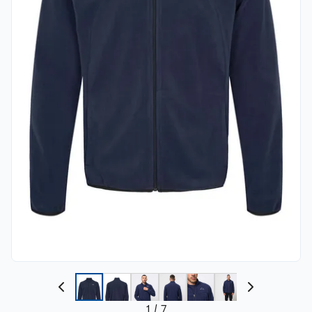
1
/
7