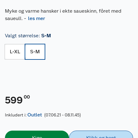
Myke og varme hansker i ekte saueskinn, fôret med
saueull.
-
les mer
Valgt størrelse
:
S-M
L-XL
S-M
00
599
Outlet
Inkludert i:
(07.06.21 - 08.11.45)
Kjøp
Klikk og hent