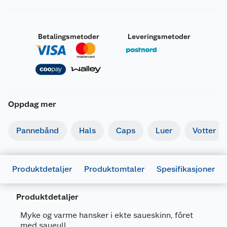
Betalingsmetoder
Leveringsmetoder
Oppdag mer
Pannebånd
Hals
Caps
Luer
Votter
Produktdetaljer
Produktomtaler
Spesifikasjoner
Produktdetaljer
Generelt
Myke og varme hansker i ekte saueskinn, fôret
Artikkelnummer
7025180672734
med saueull.