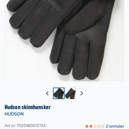
Hudson skinnhansker
HUDSON
Art nr: 7025180672734
☆
☆
☆
☆
☆
2
omtaler