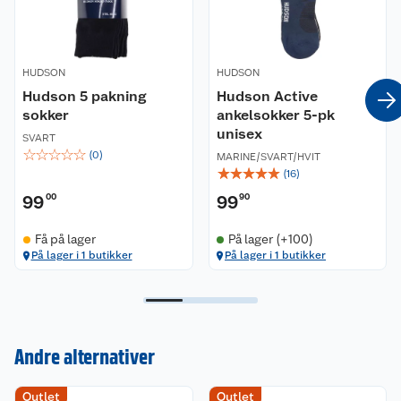
HUDSON
HUDSON
Hudson 5 pakning
Hudson Active
sokker
ankelsokker 5-pk
unisex
SVART
☆
☆
☆
☆
☆
(
0
)
MARINE/SVART/HVIT
☆
☆
☆
☆
☆
(
16
)
99
00
99
90
Få på lager
På lager (+100)
På lager i 1 butikker
På lager i 1 butikker
Andre alternativer
Kundeservice
Outlet
Outlet