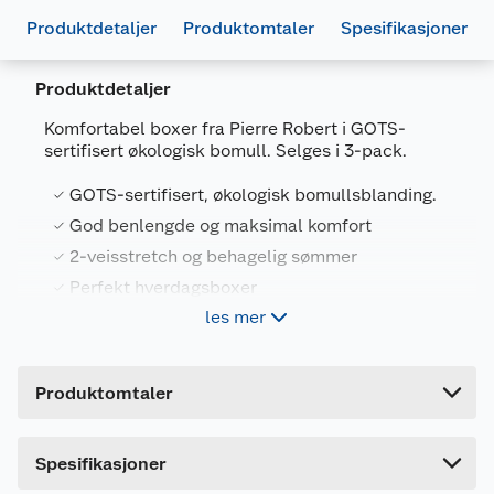
Produktdetaljer
Produktomtaler
Spesifikasjoner
Produktdetaljer
Generelt
Komfortabel boxer fra Pierre Robert i GOTS-
Artikkelnummer
7029340109849
sertifisert økologisk bomull. Selges i 3-pack.
Leverandørens artikkelnummer
106901
GOTS-sertifisert, økologisk bomullsblanding.
Størrelse
S
God benlengde og maksimal komfort
2-veisstretch og behagelig sømmer
Farge
SVART
Perfekt hverdagsboxer
Forpakningsmål
les mer
Bruttovekt
1 kg
Disse boxerne er designet for maksimal komfort
Høyde
10.931 cm
og passform. De er laget i myk, GOTS-sertifisert
Produktomtaler
økologisk bomull og har behagelige sømmer, 2-
Lengde
14.769 cm
veisstretch og bred strikk i livet med logodetaljer.
Benlengden er designet for å sitte på plass uten å
Bredde
13.046 cm
krype oppover låret. I tillegg er vaskeinstruksene
Spesifikasjoner
direkte trykket på stoffet for å unngå