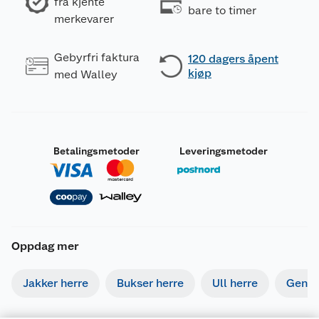
fra kjente
bare to timer
merkevarer
Gebyrfri faktura
120 dagers åpent
kjøp
med Walley
Betalingsmetoder
Leveringsmetoder
Oppdag mer
Jakker herre
Bukser herre
Ull herre
Gense