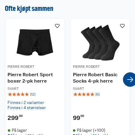
vaskelapper som klør eller irriterer.
Ofte kjøpt sammen
Disse vil fort bli en favoritt som du ønsker å kjøpe
igjen og igjen.
Materiale:
95% økologisk bomull, 5% elastan
Passform:
God benlengde. Normal i størrelsen.
PIERRE ROBERT
PIERRE ROBERT
Vaskeanvisning:
Pierre Robert Sport
Pierre Robert Basic
Vaskes på 40 grader med lignende farger. Ikke
boxer 2-pk herre
Socks 4-pk herre
bruk tørketrommel da dette kan ødelegge den
SVART
SVART
gode stretchen i materialet.
☆
☆
☆
☆
☆
☆
☆
☆
☆
☆
(
12
)
(
6
)
Finnes i 2 varianter
Miljø og bærekaft:
Finnes i 4 størrelser
Dette produktet er fremstilt av 95% økologisk
299
bomull. Produktet er i tillegg GOTS-sertifisert.
00
99
00
GOTS er en internasjonal merkeordning for
På lager
På lager (+100)