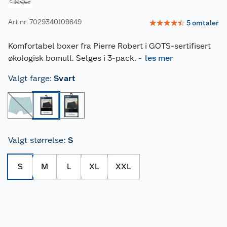
Art nr: 7029340109849
☆
☆
☆
☆
☆
5
omtaler
Komfortabel boxer fra Pierre Robert i GOTS-sertifisert
økologisk bomull. Selges i 3-pack.
-
les mer
Valgt farge
:
Svart
Valgt størrelse
:
S
S
M
L
XL
XXL